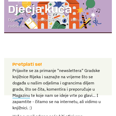
Dječja kuća
Dječja kuća je poseban centar za kulturu djece i
roditelja.
Pretplati se!
Prijavite se za primanje "newslettera" Gradske
knjižnice Rijeka i saznajte na vrijeme što se
događa u našim odjelima i ograncima diljem
grada, što se čita, komentira i preporučuje u
Magazinu
te koje nam se ideje vrte po glavi... I
zapamtite - čitamo se na internetu, ali vidimo u
knjižnici. :)