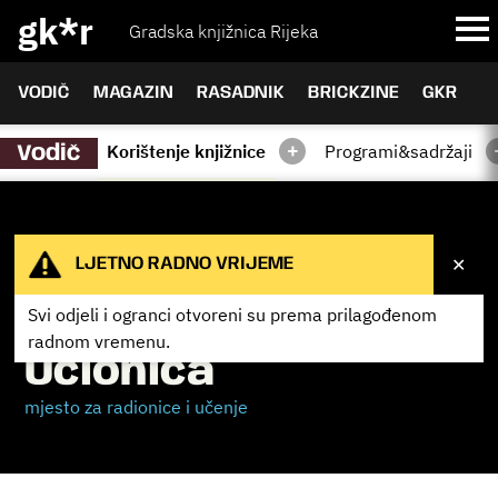
gk*r
Gradska knjižnica Rijeka
VODIČ
MAGAZIN
RASADNIK
BRICKZINE
GKR
+
Korištenje knjižnice
Programi&sadržaji
Vodič
✕
LJETNO RADNO VRIJEME
Svi odjeli i ogranci otvoreni su prema
prilagođenom
radnom vremenu.
Učionica
mjesto za radionice i učenje