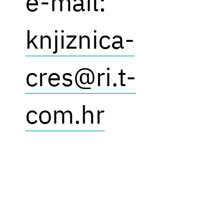
e-mail:
knjiznica-
cres@ri.t-
com.hr