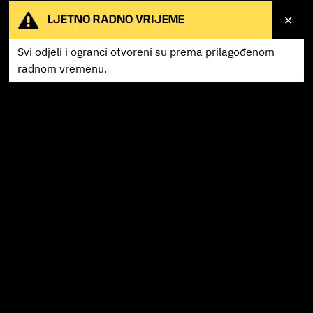
✕
LJETNO RADNO VRIJEME
Svi odjeli i ogranci otvoreni su prema
prilagođenom
radnom vremenu.