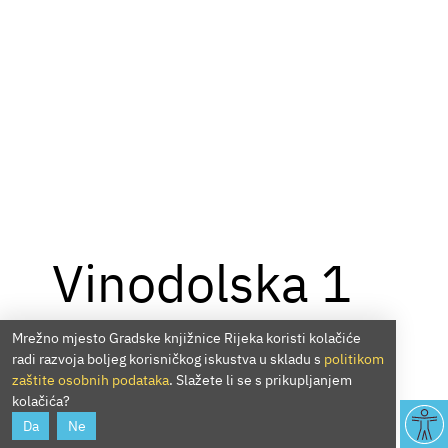
Vinodolska 1
Mrežno mjesto Gradske knjižnice Rijeka koristi kolačiće
radi razvoja boljeg korisničkog iskustva u skladu s
politikom
zaštite osobnih podataka
. Slažete li se s prikupljanjem
kolačića?
Da
Ne