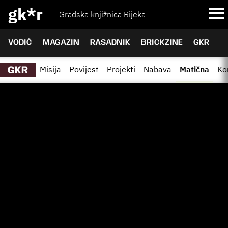
gk*r
Gradska knjižnica Rijeka
VODIČ
MAGAZIN
RASADNIK
BRICKZINE
GKR
Misija
Povijest
Projekti
Nabava
Matična
Ko
GKR