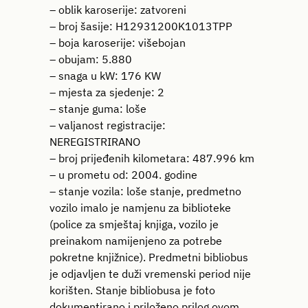
– oblik karoserije: zatvoreni
– broj šasije: H12931200K1013TPP
– boja karoserije: višebojan
– obujam: 5.880
– snaga u kW: 176 KW
– mjesta za sjedenje: 2
– stanje guma: loše
– valjanost registracije:
NEREGISTRIRANO
– broj prijeđenih kilometara: 487.996 km
– u prometu od: 2004. godine
– stanje vozila: loše stanje, predmetno
vozilo imalo je namjenu za biblioteke
(police za smještaj knjiga, vozilo je
preinakom namijenjeno za potrebe
pokretne knjižnice). Predmetni bibliobus
je odjavljen te duži vremenski period nije
korišten. Stanje bibliobusa je foto
dokumentirano i priloženo prilog ovom