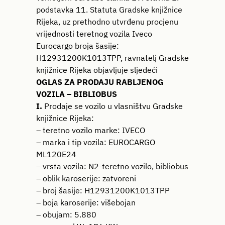
podstavka 11. Statuta Gradske knjižnice
Rijeka, uz prethodno utvrđenu procjenu
vrijednosti teretnog vozila Iveco
Eurocargo broja šasije:
H12931200K1013TPP, ravnatelj Gradske
knjižnice Rijeka objavljuje sljedeći
OGLAS ZA PRODAJU RABLJENOG
VOZILA – BIBLIOBUS
I.
Prodaje se vozilo u vlasništvu Gradske
knjižnice Rijeka:
– teretno vozilo marke: IVECO
– marka i tip vozila: EUROCARGO
ML120E24
– vrsta vozila: N2-teretno vozilo, bibliobus
– oblik karoserije: zatvoreni
– broj šasije: H12931200K1013TPP
– boja karoserije: višebojan
– obujam: 5.880