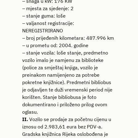
– snaga u kW: 176 KW
– mjesta za sjedenje: 2
– stanje guma: loše
– valjanost registracije:
NEREGISTRIRANO
– broj prijeđenih kilometara: 487.996 km
– u prometu od: 2004. godine
– stanje vozila: loše stanje, predmetno
vozilo imalo je namjenu za biblioteke
(police za smještaj knjiga, vozilo je
preinakom namijenjeno za potrebe
pokretne knjižnice). Predmetni bibliobus
je odjavljen te duži vremenski period nije
korišten. Stanje bibliobusa je foto
dokumentirano i priloženo prilog ovom
oglasu.
II.
Vozilo se prodaje za početnu cijenu u
iznosu od 2.983,61 eura bez PDV-a.
Gradska knjižnica Rijeka oslobođena je