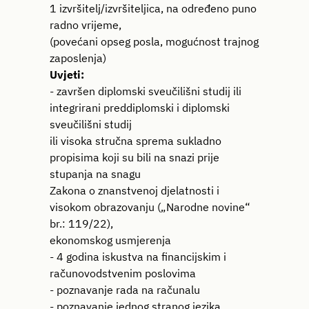
1 izvršitelj/izvršiteljica, na određeno puno
radno vrijeme,
(povećani opseg posla, mogućnost trajnog
zaposlenja)
Uvjeti:
- završen diplomski sveučilišni studij ili
integrirani preddiplomski i diplomski
sveučilišni studij
ili visoka stručna sprema sukladno
propisima koji su bili na snazi prije
stupanja na snagu
Zakona o znanstvenoj djelatnosti i
visokom obrazovanju („Narodne novine“
br.: 119/22),
ekonomskog usmjerenja
- 4 godina iskustva na financijskim i
računovodstvenim poslovima
- poznavanje rada na računalu
- poznavanje jednog stranog jezika