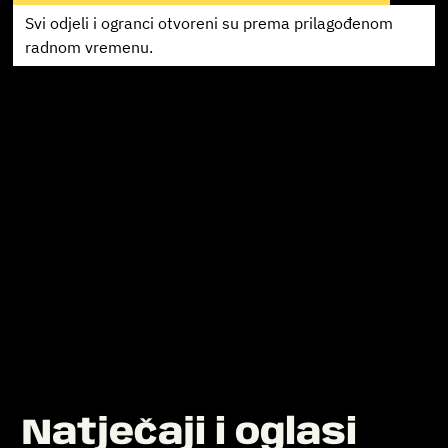
Svi odjeli i ogranci otvoreni su prema
prilagođenom
radnom vremenu.
Natječaji i oglasi