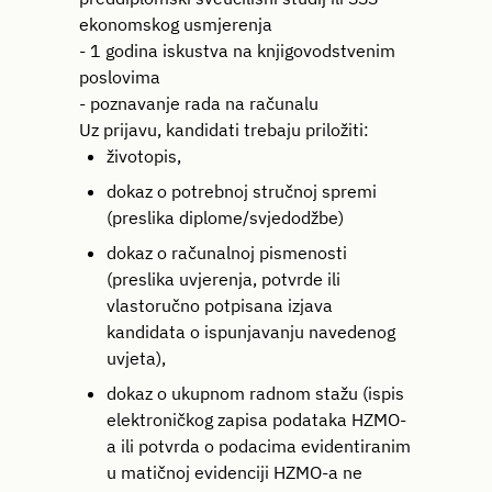
ekonomskog usmjerenja
- 1 godina iskustva na knjigovodstvenim
poslovima
- poznavanje rada na računalu
Uz prijavu, kandidati trebaju priložiti:
životopis,
dokaz o potrebnoj stručnoj spremi
(preslika diplome/svjedodžbe)
dokaz o računalnoj pismenosti
(preslika uvjerenja, potvrde ili
vlastoručno potpisana izjava
kandidata o ispunjavanju navedenog
uvjeta),
dokaz o ukupnom radnom stažu (ispis
elektroničkog zapisa podataka HZMO-
a ili potvrda o podacima evidentiranim
u matičnoj evidenciji HZMO-a ne