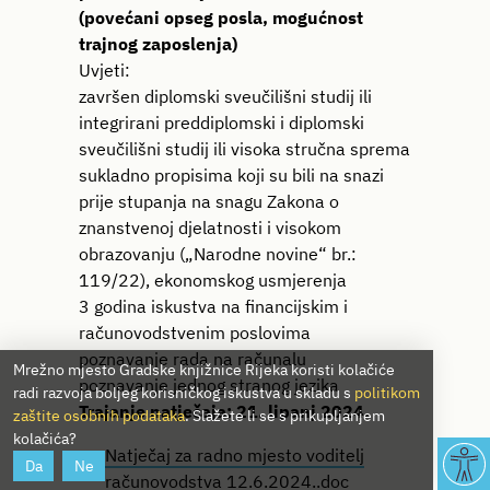
(povećani opseg posla, mogućnost
trajnog zaposlenja)
Uvjeti:
završen diplomski sveučilišni studij ili
integrirani preddiplomski i diplomski
sveučilišni studij ili visoka stručna sprema
sukladno propisima koji su bili na snazi
prije stupanja na snagu Zakona o
znanstvenoj djelatnosti i visokom
obrazovanju („Narodne novine“ br.:
119/22), ekonomskog usmjerenja
3 godina iskustva na financijskim i
računovodstvenim poslovima
poznavanje rada na računalu
Mrežno mjesto Gradske knjižnice Rijeka koristi kolačiće
poznavanje jednog stranog jezika
radi razvoja boljeg korisničkog iskustva u skladu s
politikom
Trajanje natječaja: 21. lipanj 2024.
zaštite osobnih podataka
. Slažete li se s prikupljanjem
kolačića?
Natječaj za radno mjesto voditelj
Da
Ne
računovodstva 12.6.2024..doc