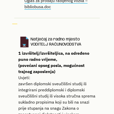
Oglas za prodaju rabljenog vozila –
bibliobusa.doc
Natječaj za radno mjesto
VODITELJ RAČUNOVODSTVA
1 izvršitelj/izvršiteljica, na određeno
puno radno vrijeme,
(povećani opseg posla, mogućnost
trajnog zaposlenja)
Uvjeti:
završen diplomski sveučilišni studij ili
integrirani preddiplomski i diplomski
sveučilišni studij ili visoka stručna sprema
sukladno propisima koji su bili na snazi
prije stupanja na snagu Zakona o