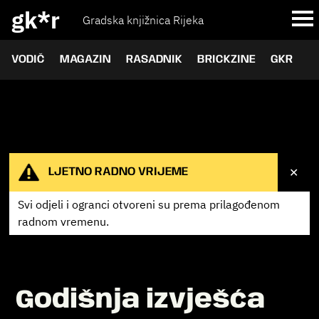
gk*r
Gradska knjižnica Rijeka
VODIČ
MAGAZIN
RASADNIK
BRICKZINE
GKR
✕
LJETNO RADNO VRIJEME
Svi odjeli i ogranci otvoreni su prema
prilagođenom
radnom vremenu.
Godišnja izvješća