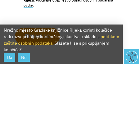
Rijeka. Pročitajte obavijest o obradi osobnih podataka
ovdje
.
Mrežno mjesto Gradske knjižnice Rijeka koristi kolačiće
Prijavi se
radi razvoja boljeg korisničkog iskustva u skladu s
politikom
zaštite osobnih podataka
. Slažete li se s prikupljanjem
kolačića?
Da
Ne
O nama
Službene informacije
Lokacije