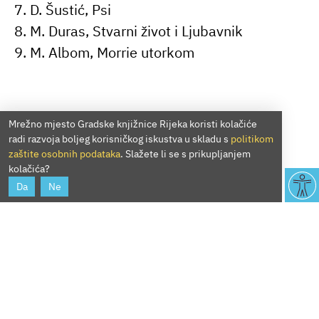
7. D. Šustić, Psi
8. M. Duras, Stvarni život i Ljubavnik
9. M. Albom, Morrie utorkom
Mrežno mjesto Gradske knjižnice Rijeka koristi kolačiće
radi razvoja boljeg korisničkog iskustva u skladu s
politikom
zaštite osobnih podataka
. Slažete li se s prikupljanjem
kolačića?
Da
Ne
O nama
Službene informacije
Lokacije
Misija
Povijest
Projekti
Nabava
Matična
Kontakt
Impressum
T:
/
051/211-139
E:
gkri@gkri.hr