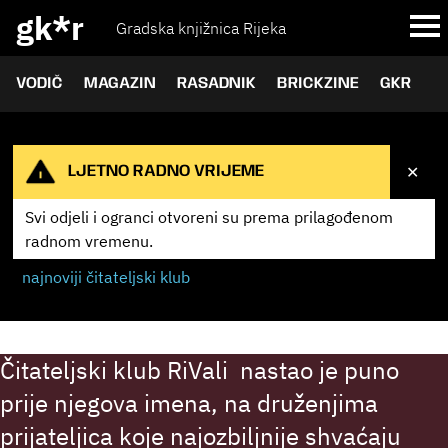
gk*r
Gradska knjižnica Rijeka
VODIČ
MAGAZIN
RASADNIK
BRICKZINE
GKR
✕
LJETNO RADNO VRIJEME
Svi odjeli i ogranci otvoreni su prema
prilagođenom
RiVali
radnom vremenu.
najnoviji čitateljski klub
Čitateljski klub RiVali nastao je puno
prije njegova imena, na druženjima
prijateljica koje najozbiljnije shvaćaju