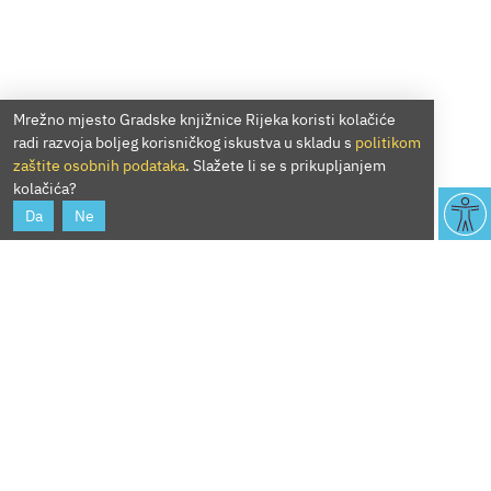
Mrežno mjesto Gradske knjižnice Rijeka koristi kolačiće
radi razvoja boljeg korisničkog iskustva u skladu s
politikom
zaštite osobnih podataka
. Slažete li se s prikupljanjem
kolačića?
Da
Ne