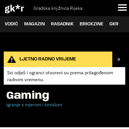
gk*r
Gradska knjižnica Rijeka
VODIČ
MAGAZIN
RASADNIK
BRICKZINE
GKR
✕
LJETNO RADNO VRIJEME
Svi odjeli i ogranci otvoreni su prema
prilagođenom
radnom vremenu.
Gaming
igranje s mjerom i smislom