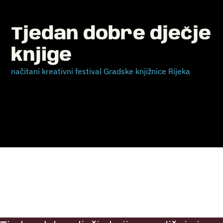
Tjedan dobre dječje
knjige
načitani kreativni festival Gradske knjižnice Rijeka