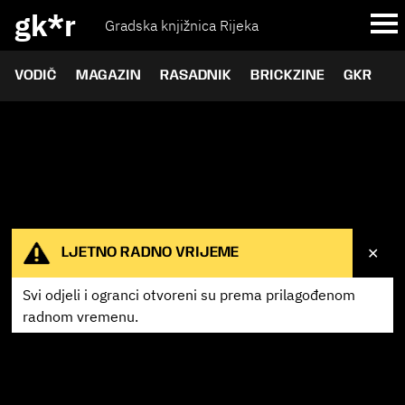
gk*r
Gradska knjižnica Rijeka
VODIČ
MAGAZIN
RASADNIK
BRICKZINE
GKR
✕
LJETNO RADNO VRIJEME
Svi odjeli i ogranci otvoreni su prema
prilagođenom
radnom vremenu.