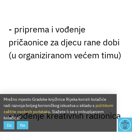
- priprema i vođenje
pričaonice za djecu rane dobi
(u organiziranom većem timu)
Mrežno mjesto Gradske knjižnice Rijeka koristi kolačiće
radi razvoja boljeg korisničkog iskustva u skladu s
politikom
zaštite osobnih podataka
. Slažete li se s prikupljanjem
- vođenje kreativnih radionica
kolačića?
Da
Ne