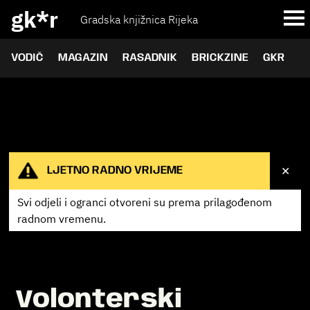
gk*r
Gradska knjižnica Rijeka
VODIČ
MAGAZIN
RASADNIK
BRICKZINE
GKR
✕
LJETNO RADNO VRIJEME
Svi odjeli i ogranci otvoreni su prema
prilagođenom
radnom vremenu.
Volonterski