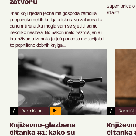
zatvoru
Super priča o 
start!
Pred koji tjedan jedna me gospođa zamolila
preporuku nekih knjiga o iskustvu zatvora i u
danom trenutku mogla sam se sjetiti samo
nekoliko naslova. No nakon malo razmišljanja i
istraživanja izronilo je još podosta materijala i
to poprilično dobrih knjiga....
/
/
Razmišljanja
Razmišlj
Književno-glazbena
Književ
čitanka #1: kako su
čitanka 