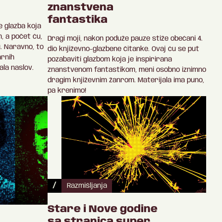
znanstvena
fantastika
e glazba koja
, a počet ću,
Dragi moji, nakon poduže pauze stiže obećani 4.
u. Naravno, to
dio književno-glazbene čitanke. Ovaj ću se put
arnih
pozabaviti glazbom koja je inspirirana
ala naslov.
znanstvenom fantastikom, meni osobno iznimno
dragim književnim žanrom. Materijala ima puno,
pa krenimo!
/
Razmišljanja
Stare i Nove godine
sa stranica super