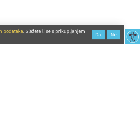
ih podataka
. Slažete li se s prikupljanjem
Da
Ne
YouTube
Instagram
RSS