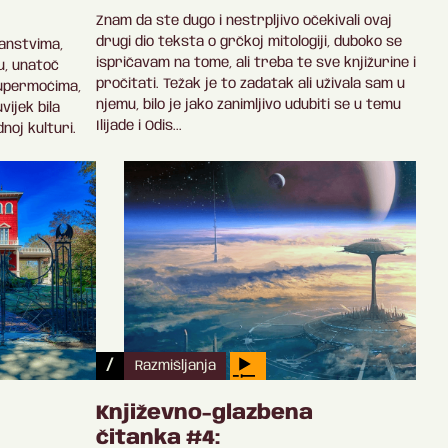
Znam da ste dugo i nestrpljivo očekivali ovaj
drugi dio teksta o grčkoj mitologiji, duboko se
žanstvima,
ispričavam na tome, ali treba te sve knjižurine i
u, unatoč
pročitati. Težak je to zadatak ali uživala sam u
supermoćima,
njemu, bilo je jako zanimljivo udubiti se u temu
vijek bila
Ilijade i Odis...
noj kulturi.
/
Razmišljanja
Književno-glazbena
čitanka #4: