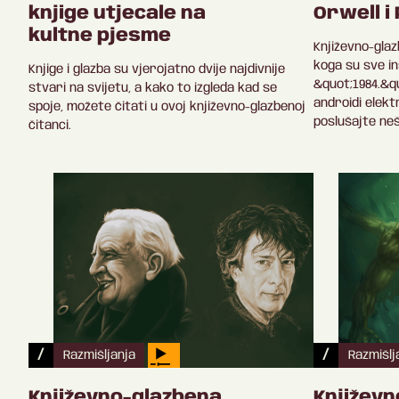
knjige utjecale na
Orwell i 
kultne pjesme
Književno-glaz
koga su sve in
Knjige i glazba su vjerojatno dvije najdivnije
&quot;1984.&qu
stvari na svijetu, a kako to izgleda kad se
androidi elekt
spoje, možete čitati u ovoj književno-glazbenoj
poslušajte ne
čitanci.
/
/
Razmišljanja
Razmišlj
Književno-glazbena
Književ