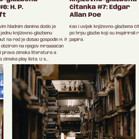
6: H. P.
čitanka #7: Edgar
ft
Allan Poe
ovim hladnim danima došlo je
Kao i uvijek književno-glazbena č
 jednu književno-glazbenu
po hrpu glazbe koji su inspirirali 
put na red je došao gospodin H. P.
papira.
s obzirom na njegov mraaaačan
ti prava zimska literatura a
 zimska play lista. U s...