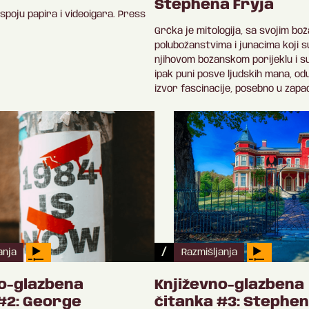
Stephena Fryja
spoju papira i videoigara. Press
Grčka je mitologija, sa svojim bo
polubožanstvima i junacima koji s
njihovom božanskom porijeklu i 
ipak puni posve ljudskih mana, odu
izvor fascinacije, posebno u zapad
/
anja
Razmišljanja
no-glazbena
Književno-glazbena
#2: George
čitanka #3: Stephen