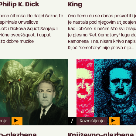
Philip K. Dick
King
bena čitanka ide dalje! Saznajte
Ono čemu ću se danas posvetiti j
spirirale Orwellova
je nastala pod njegovim utjecajem
ot; i Dickova &quot;Sanjaju li
kao i obično, s nečim što svi znaj
rične ovce?&quot; i usput
je pjesma “Pet Sematary” legend
što dobre muzike.
Ramonesa. I ne, nisam krivo napis
Riječ “semetary” nije prava rije...
/
anja
Razmišljanja
no-glazbena
Književno-glazbena