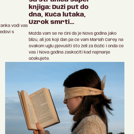
knjiga: Duži put do
dna, Kuća lutaka,
Uzrok smrti...
itanka vodi vas
redovi s
Možda vam se ne čini da je Nova godina jako
blizu, ali još koji dan pa će vam Mariah Carey na
svakom uglu pjevušiti što želi za Božić i onda će
vas i Nova godina zaskočiti kad najmanje
očekujete.