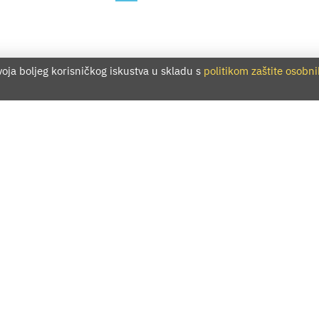
voja boljeg korisničkog iskustva u skladu s
politikom zaštite osobn
ssum
Facebook
Twitter