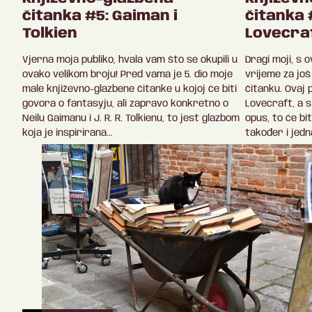
čitanka #5: Gaiman i
čitanka #
Tolkien
Lovecra
Vjerna moja publiko, hvala vam što se okupili u
Dragi moji, s 
ovako velikom broju! Pred vama je 5. dio moje
vrijeme za još
male književno-glazbene čitanke u kojoj će biti
čitanku. Ovaj 
govora o fantasyju, ali zapravo konkretno o
Lovecraft, a 
Neilu Gaimanu i J. R. R. Tolkienu, to jest glazbom
opus, to će bi
koja je inspirirana...
također i jedna