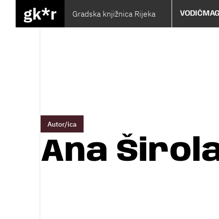
gk*r
Gradska knjižnica Rijeka
VODIČ
MAG
Autor/ica
Ana Širol