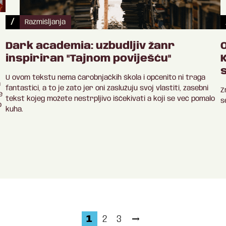
/
Razmišljanja
Dark academia: uzbudljiv žanr
inspiriran "Tajnom poviješću"
U ovom tekstu nema čarobnjačkih škola i općenito ni traga
a
fantastici, a to je zato jer oni zaslužuju svoj vlastiti, zasebni
Z
e
tekst kojeg možete nestrpljivo iščekivati a koji se već pomalo
s
o
kuha.
1
2
3
→