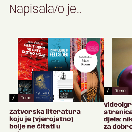
Napisala/o je...
/
Teme
/
Teme
Videoigr
Zatvorska literatura
stranica
koju je (vjerojatno)
djela: n
bolje ne čitati u
za dobre