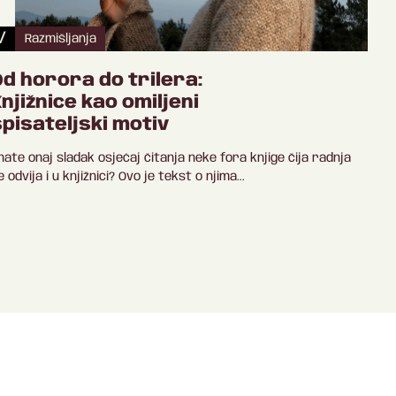
/
Razmišljanja
Od horora do trilera:
Knjižnice kao omiljeni
spisateljski motiv
nate onaj sladak osjećaj čitanja neke fora knjige čija radnja
e odvija i u knjižnici? Ovo je tekst o njima...