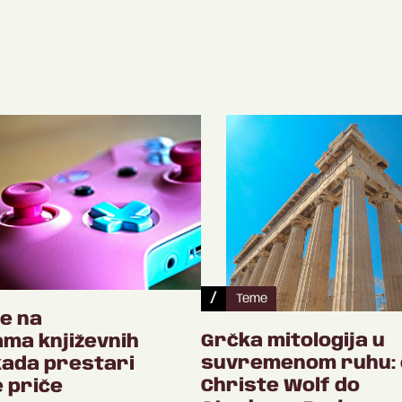
/
Teme
e na
Grčka mitologija u
ma književnih
suvremenom ruhu: 
ikada prestari
Christe Wolf do
 priče