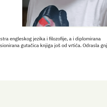
ra engleskog jezika i filozofije, a i diplomirana
asionirana gutačica knjiga još od vrtića. Odrasla gn