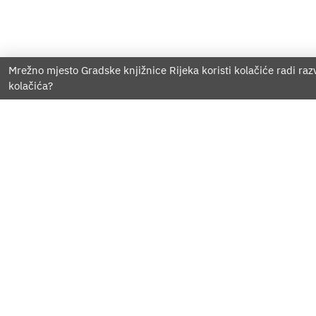
Mrežno mjesto Gradske knjižnice Rijeka koristi kolačiće radi raz
kolačića?
O nama
Službene informacije
Lokacije
Misija
Povijest
Projekti
Nabava
Matična
Kontakt
Impre
T:
/
051/211-139
E:
gkri@gkri.hr