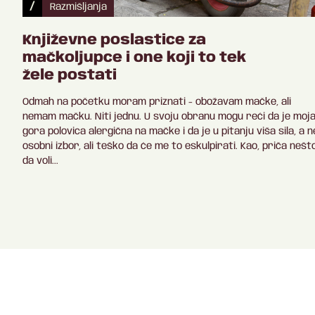
/
Razmišljanja
Književne poslastice za
mačkoljupce i one koji to tek
žele postati
Odmah na početku moram priznati - obožavam mačke, ali
nemam mačku. Niti jednu. U svoju obranu mogu reći da je moj
gora polovica alergična na mačke i da je u pitanju viša sila, a n
osobni izbor, ali teško da će me to eskulpirati. Kao, priča nešt
da voli...