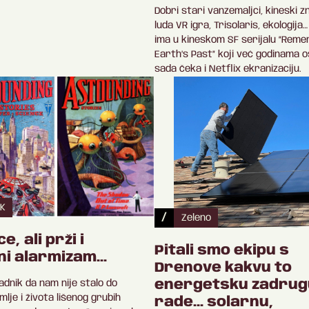
Dobri stari vanzemaljci, kineski z
luda VR igra, Trisolaris, ekologij
ima u kineskom SF serijalu “Rem
Earth’s Past” koji već godinama os
sada čeka i Netflix ekranizaciju.
K
/
Zeleno
e, ali prži i
Pitali smo ekipu s
ni alarmizam...
Drenove kakvu to
energetsku zadrug
sadnik da nam nije stalo do
mlje i života lišenog grubih
rade... solarnu,