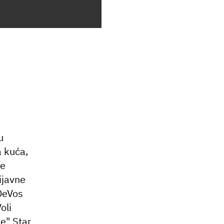
u
a kuća,
ne
ijavne
 DeVos
oli
e" Star