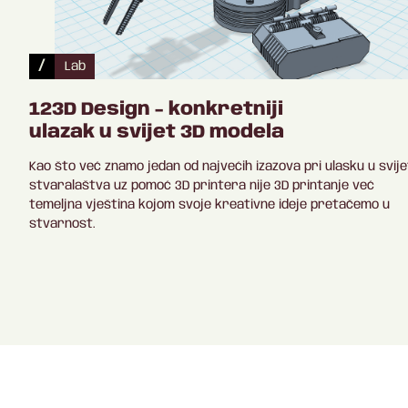
/
Lab
123D Design - konkretniji
ulazak u svijet 3D modela
Kao što već znamo jedan od najvećih izazova pri ulasku u svije
stvaralaštva uz pomoć 3D printera nije 3D printanje već
temeljna vještina kojom svoje kreativne ideje pretačemo u
stvarnost.