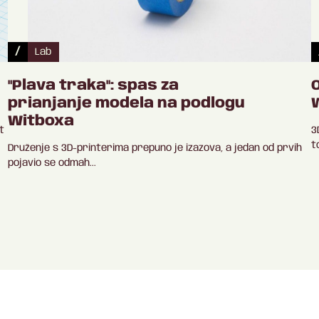
/
Lab
"Plava traka": spas za
prianjanje modela na podlogu
Witboxa
t
3
t
Druženje s 3D-printerima prepuno je izazova, a jedan od prvih
pojavio se odmah...