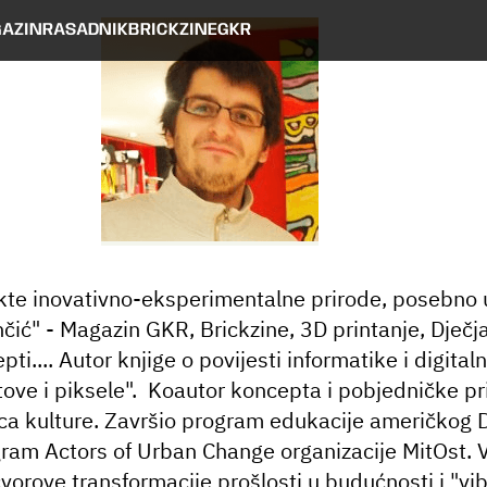
AZIN
RASADNIK
BRICKZINE
GKR
ekte inovativno-eksperimentalne prirode, posebno 
nčić" - Magazin GKR, Brickzine, 3D printanje, Dječj
ti.... Autor knjige o povijesti informatike i digital
jtove i piksele". Koautor koncepta i pobjedničke pr
ica kulture. Završio program edukacije američkog
gram Actors of Urban Change organizacije MitOst. V
orove transformacije prošlosti u budućnosti i "vib