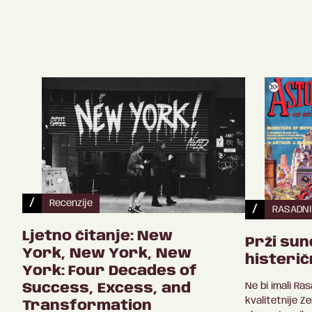
/
Recenzije
/
RASADNI
Ljetno čitanje: New
Prži sunc
York, New York, New
histerič
York: Four Decades of
Ne bi imali Ra
Success, Excess, and
kvalitetnije Ze
Transformation