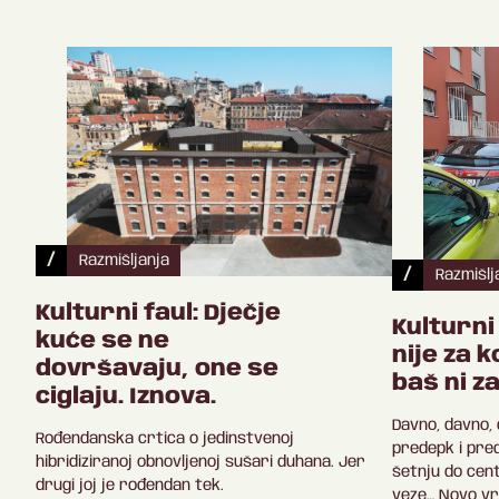
/
Razmišljanja
/
Razmišlj
Kulturni faul: Dječje
Kulturni
kuće se ne
nije za k
dovršavaju, one se
baš ni z
ciglaju. Iznova.
Davno, davno,
Rođendanska crtica o jedinstvenoj
predepk i pre
hibridiziranoj obnovljenoj sušari duhana. Jer
šetnju do centr
drugi joj je rođendan tek.
veze… Novo vri