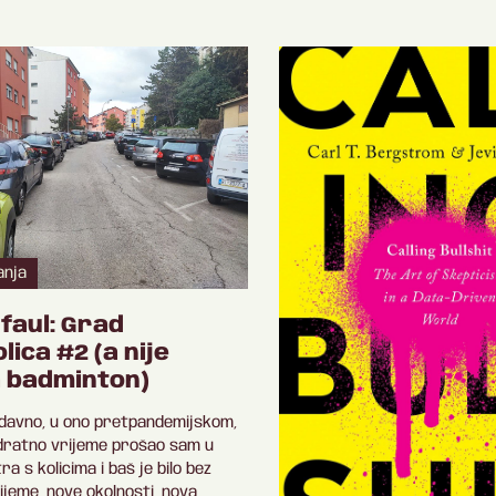
anja
 faul: Grad
olica #2 (a nije
a badminton)
 davno, u ono pretpandemijskom,
dratno vrijeme prošao sam u
a s kolicima i baš je bilo bez
jeme, nove okolnosti, nova