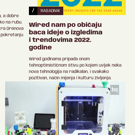
/
RASADNIK
, a dobre
ko na rubu.
Wired nam po običaju
tra Drenova
baca ideje o izgledima
o pokretanju
i trendovima 2022.
godine
Wired godinama pripada onom
tehnoptimističnom štivu po kojem uvijek neka
nova tehnologija na radikalan, i svakako
pozitivan, način mijenja i kulturu življenja.