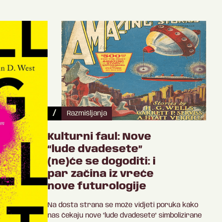
/
Razmišljanja
Kulturni faul: Nove
“lude dvadesete”
(ne)će se dogoditi: i
par začina iz vreće
nove futurologije
Na dosta strana se može vidjeti poruka kako
nas čekaju nove "lude dvadesete" simbolizirane