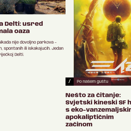
a Delti: usred
mala oaza
 nikada nije dovoljno parkova –
ih, spontanih ili iskakajućih. Jedan
iječkoj Delti.
/
Po našem guštu
Nešto za čitanje:
Svjetski kineski SF h
s eko-vanzemaljski
apokaliptičnim
začinom