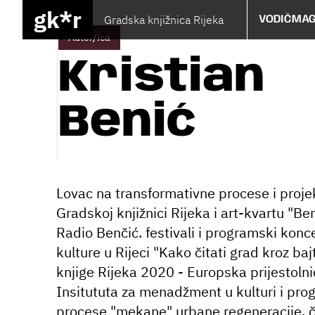
gk*r
Gradska knjižnica Rijeka
VODIČ
MAG
Autor/ica
Kristian
Benić
Lovac na transformativne procese i proj
Gradskoj knjižnici Rijeka i art-kvartu "Be
Radio Benčić. festivali i programski koncep
kulture u Rijeci "Kako čitati grad kroz ba
knjige Rijeka 2020 - Europska prijestoln
Insitututa za menadžment u kulturi i pro
procese "mekane" urbane regeneracije, čv