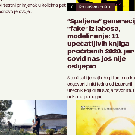
vi testni primjerak u kolicima pet
/
Po našem guštu
ponovo je ovdje…
“Spaljena” generaci
“fake” iz labosa,
modeliranje: 11
upečatljivih knjiga
pročitanih 2020. jer
Covid nas još nije
oslijepio…
Što čitati je najteže pitanje na k
odgovoriti niti jedna od izabranih 
urednik koji dijeli svoje favorite.
nekome pomogne.