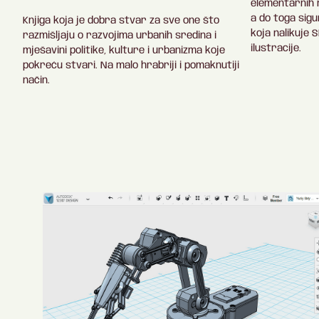
elementarnih 
a do toga sigu
Knjiga koja je dobra stvar za sve one što
koja nalikuje 
razmišljaju o razvojima urbanih sredina i
ilustracije.
mješavini politike, kulture i urbanizma koje
pokreću stvari. Na malo hrabriji i pomaknutiji
način.