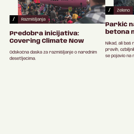
/
Zeleno
/
Razmišljanja
Parkić n
betona 
Predobra inicijativa:
Covering Climate Now
Nikad, ali baš
pravih, ozbiljn
Odskočna daska za razmišljanje o narednim
se pojavio na r
desetljećima.