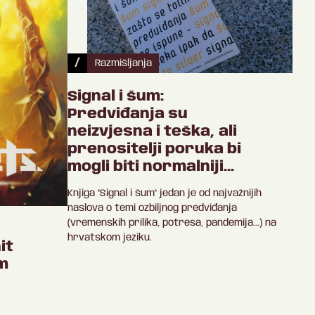
/
Razmišljanja
Signal i šum:
Predviđanja su
neizvjesna i teška, ali
prenositelji poruka bi
mogli biti normalniji…
Knjiga "Signal i šum" jedan je od najvažnijih
naslova o temi ozbiljnog predviđanja
(vremenskih prilika, potresa, pandemija...) na
hrvatskom jeziku.
it
m