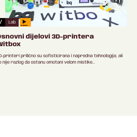
/
Lab
Osnovni dijelovi 3D-printera
Witbox
D-printeri prilično su sofisticirana i napredna tehnologija, ali
o nije razlog da ostanu omotani velom mistike...