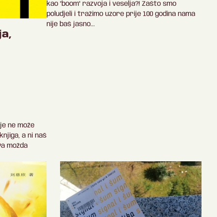
kao "boom" razvoja i veselja?! Zašto smo
poludjeli i tražimo uzore prije 100 godina nama
nije baš jasno...
ja,
oje ne može
knjiga, a ni naš
 Pa možda