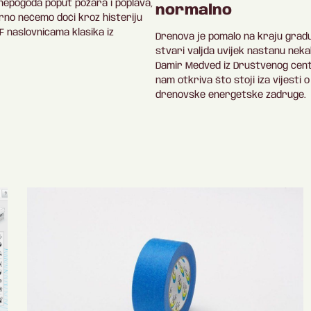
nepogoda poput požara i poplava,
normalno
rno nećemo doći kroz histeriju
SF naslovnicama klasika iz
Drenova je pomalo na kraju gradu
stvari valjda uvijek nastanu neka
Damir Medved iz Društvenog cen
nam otkriva što stoji iza vijesti 
drenovske energetske zadruge.