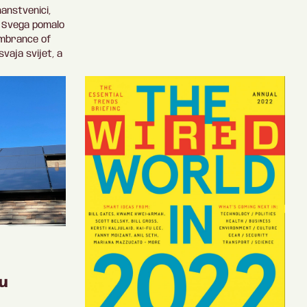
nanstvenici,
a… Svega pomalo
embrance of
vaja svijet, a
u