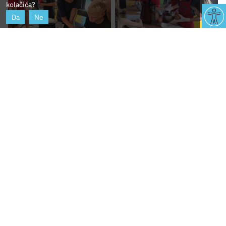
kolačića?
Da
Ne