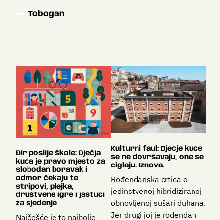
Tobogan
Kulturni faul: Dječje kuće
Đir poslije škole: Dječja
se ne dovršavaju, one se
kuća je pravo mjesto za
ciglaju. Iznova.
slobodan boravak i
Rođendanska crtica o
odmor čekaju te
stripovi, plejka,
jedinstvenoj hibridiziranoj
društvene igre i jastuci
obnovljenoj sušari duhana.
za sjedenje
Jer drugi joj je rođendan
Najčešće je to najbolje