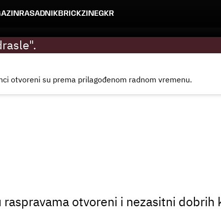
AZIN
RASADNIK
BRICKZINE
GKR
drasle".
ranci otvoreni su prema
prilagođenom radnom vremenu.
 u raspravama otvoreni i nezasitni dobrih 