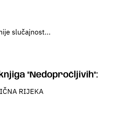
ije slučajnost...
knjiga "Nedopročljivih":
TIČNA RIJEKA