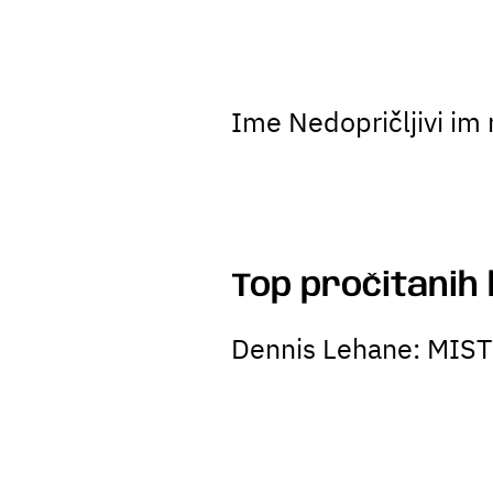
Ime Nedopričljivi im n
Top pročitanih 
Dennis Lehane: MIS