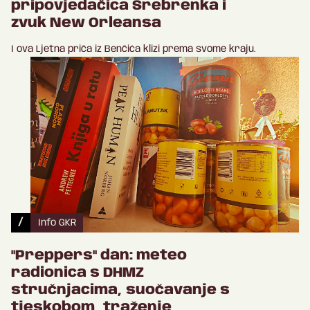
pripovjedačica Srebrenka i
zvuk New Orleansa
I ova Ljetna priča iz Benčića klizi prema svome kraju.
/
Info GKR
"Preppers" dan: meteo
radionica s DHMZ
stručnjacima, suočavanje s
tjeskobom, traženje