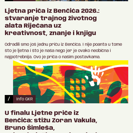
Ljetna priča iz Benčića 2026.:
stvaranje trajnog životnog
alata Riječana uz
kreativnost, znanje i knjigu
Odradili smo još jednu priču iz Benčića. I nije poanta u tome
što je ljetna i što je naša nego jer je ovako neobična i
najpotrebnija. Ovo je priča o našim postavkama.
/
Info GKR
U finalu Ljetne priče iz
Benčića: stižu Zoran Vakula,
Bruno Šimleša,