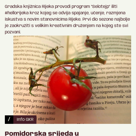
Gradska knjižnica Rijeka provodi program “Selotejp” iliti
#hellorijeka kroz kojeg se odvija spajanje, učenje, razmjena
iskustva s novim stanovnicima Rijeke. Prvi dio sezone najbolje
je zaokružiti s velikim kreativnim druženjem na kojeg ste svi
pozvani.
/
Info GKR
Pomidorska srijeda u