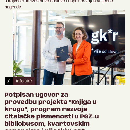
u kojima otkrivaš nove naslove i usput osvajaš vrijedne
nagrade.
/
Info GKR
Potpisan ugovor za
provedbu projekta “Knjiga u
krugu”, program razvoja
čitalačke pismenosti u PGŽ-u
bibliobusom, kvartovskim