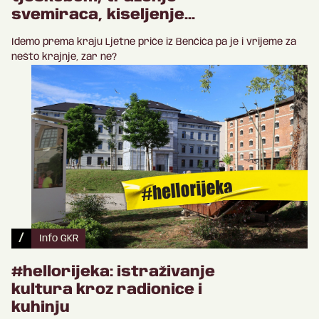
svemiraca, kiseljenje...
Idemo prema kraju Ljetne priče iz Benčića pa je i vrijeme za
nešto krajnje, zar ne?
/
Info GKR
#hellorijeka: istraživanje
kultura kroz radionice i
kuhinju