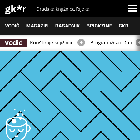
gk*r
Gradska knjižnica Rijeka
VODIČ
MAGAZIN
RASADNIK
BRICKZINE
GKR
+
Korištenje knjižnice
Programi&sadržaji
Vodič