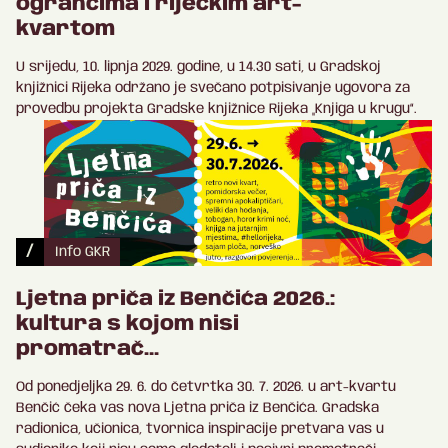
ograncima i riječkim art-
kvartom
U srijedu, 10. lipnja 2029. godine, u 14.30 sati, u Gradskoj
knjižnici Rijeka održano je svečano potpisivanje ugovora za
provedbu projekta Gradske knjižnice Rijeka „Knjiga u krugu“.
/
Info GKR
Ljetna priča iz Benčića 2026.:
kultura s kojom nisi
promatrač…
Od ponedjeljka 29. 6. do četvrtka 30. 7. 2026. u art-kvartu
Benčić čeka vas nova Ljetna priča iz Benčića. Gradska
radionica, učionica, tvornica inspiracije pretvara vas u