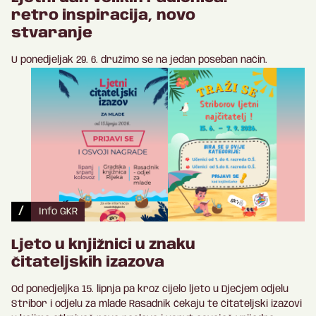
retro inspiracija, novo
stvaranje
U ponedjeljak 29. 6. družimo se na jedan poseban način.
/
Info GKR
Ljeto u knjižnici u znaku
čitateljskih izazova
Od ponedjeljka 15. lipnja pa kroz cijelo ljeto u Dječjem odjelu
Stribor i odjelu za mlade Rasadnik čekaju te čitateljski izazovi