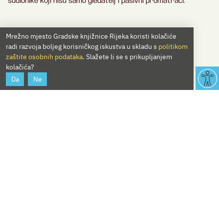
sudionike koji nisu samo gledatelj i pasivni promatrači.
Mrežno mjesto Gradske knjižnice Rijeka koristi kolačiće
radi razvoja boljeg korisničkog iskustva u skladu s
politikom
zaštite osobnih podataka
. Slažete li se s prikupljanjem
kolačića?
Da
Ne
1
2
⋯
16
→