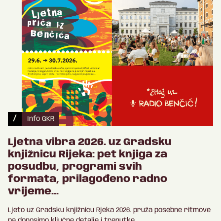
/
Info GKR
Ljetna vibra 2026. uz Gradsku
knjižnicu Rijeka: pet knjiga za
posudbu, programi svih
formata, prilagođeno radno
vrijeme...
Ljeto uz Gradsku knjižnicu Rjeka 2026. pruža posebne ritmove
pa donosimo ključne detalje i trenutke.