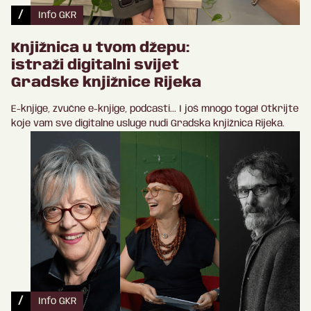
/
Info GKR
Knjižnica u tvom džepu:
istraži digitalni svijet
Gradske knjižnice Rijeka
E-knjige, zvučne e-knjige, podcasti... I još mnogo toga! Otkrijte
koje vam sve digitalne usluge nudi Gradska knjižnica Rijeka.
/
Info GKR