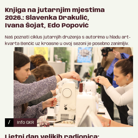
Knjiga na jutarnjim mjestima
2026.: Slavenka Drakulić,
Ivana Šojat, Edo Popović
Naš poznati ciklus jutarnjih druženja s autorima u hladu art-
kvarta Benčić uz kroasne u ovoj sezoni je posebno zanimljiv.
/
Info GKR
Ljetni dan velikih radionica: