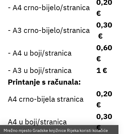
0,20
- A4 crno-bijelo/stranica
€
0,30
- A3 crno-bijelo/stranica
€
0,60
- A4 u boji/stranica
€
- A3 u boji/stranica
1 €
Printanje s računala:
0,20
A4 crno-bijela stranica
€
0,30
A4 u boji/stranica
€
Mrežno mjesto Gradske knjižnice Rijeka koristi kolačiće