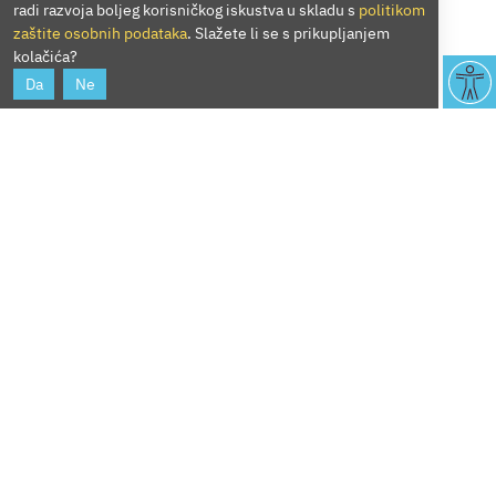
radi razvoja boljeg korisničkog iskustva u skladu s
politikom
zaštite osobnih podataka
. Slažete li se s prikupljanjem
kolačića?
Da
Ne
Skeniranje knjižnične
građe (do formata
A4)
Skeniranje do formata
0,20
A4/sken
€