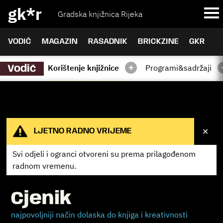
gk*r
Gradska knjižnica Rijeka
VODIČ
MAGAZIN
RASADNIK
BRICKZINE
GKR
+
Korištenje knjižnice
Programi&sadržaji
Vodič
✕
LJETNO RADNO VRIJEME
Svi odjeli i ogranci otvoreni su prema
prilagođenom
radnom vremenu.
Cjenik
najpovoljniji način dolaska do knjiga i kreativnosti