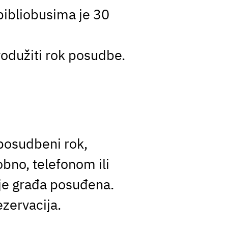
bibliobusima je 30
rodužiti rok posudbe.
posudbeni rok,
bno, telefonom ili
 je građa posuđena.
ezervacija.