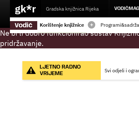
gk*r
Gradska knjižnica Rijeka
VODIČ
MAG
+
Korištenje knjižnice
Programi&sadrža
Vodič
Ne bi li dobro funkcionirao sustav Knjižni
pridržavanje.
LJETNO RADNO
Svi odjeli i og
VRIJEME