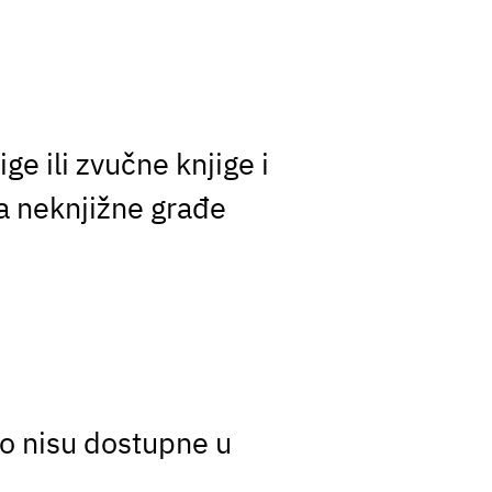
e ili zvučne knjige i
ka neknjižne građe
no nisu dostupne u