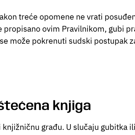
nakon treće opomene ne vrati posuđen
e propisano ovim Pravilnikom, gubi pr
ga se može pokrenuti sudski postupak z
štećena knjiga
 knjižničnu građu. U slučaju gubitka il