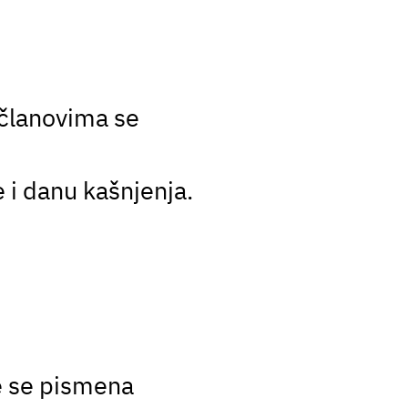
 članovima se
e i danu kašnjenja.
e se pismena