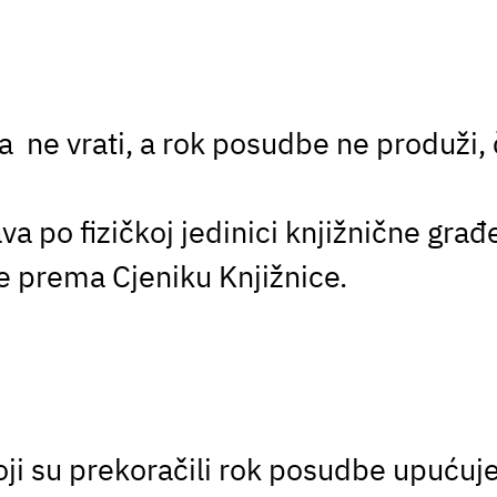
a ne vrati, a rok posudbe ne produži,
a po fizičkoj jedinici knjižnične građ
e prema Cjeniku Knjižnice.
oji su prekoračili rok posudbe upućuj