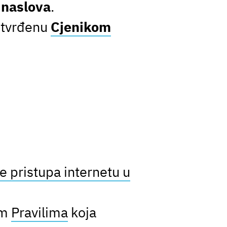
g naslova
.
 utvrđenu
Cjenikom
 pristupa internetu u
im
Pravilima
koja