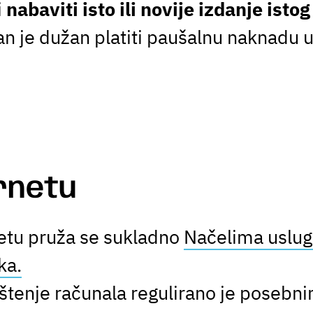
i
nabaviti isto ili novije izdanje isto
an je dužan platiti paušalnu naknadu
ernetu
netu pruža se sukladno
Načelima usluge
ka.
rištenje računala regulirano je posebn