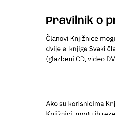
Pravilnik o 
Članovi Knjižnice mogu
dvije e-knjige Svaki č
(glazbeni CD, video DV
Ako su korisnicima Knj
Knjižnici, mogu ih reze