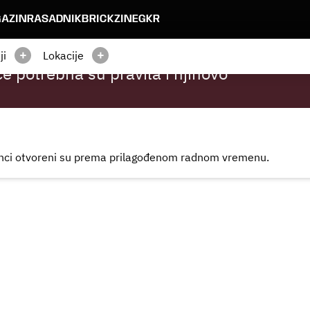
AZIN
RASADNIK
BRICKZINE
GKR
+
+
ji
Lokacije
ce potrebna su pravila i njihovo
ranci otvoreni su prema
prilagođenom radnom vremenu.