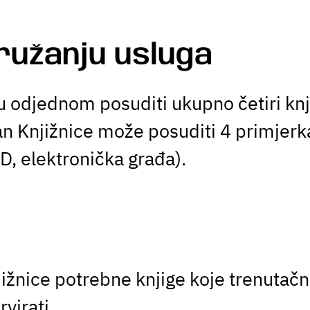
pružanju usluga
 odjednom posuditi ukupno četiri knjig
lan Knjižnice može posuditi 4 primjer
D, elektronička građa).
ižnice potrebne knjige koje trenutač
rvirati.