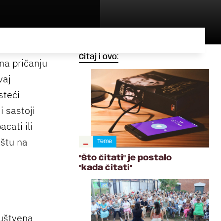
Čitaj i ovo:
na pričanju
vaj
steći
i sastoji
cati ili
aštu na
/
Teme
"Što čitati" je postalo
"kada čitati"
ruštvena