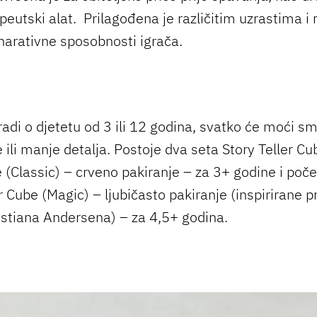
rapeutski alat. Prilagođena je različitim uzrastima 
 narativne sposobnosti igrača.
radi o djetetu od 3 ili 12 godina, svatko će moći smi
e ili manje detalja. Postoje dva seta Story Teller Cu
 (Classic) – crveno pakiranje – za 3+ godine i poče
r Cube (Magic) – ljubičasto pakiranje (inspirirane 
stiana Andersena) – za 4,5+ godina.