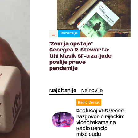
/
Recenzije
"Zemlja opstaje"
Georgea R. Stewarta:
tihi klasik SF-a za ljude
poslije prave
pandemije
Najčitanije
Najnovije
Radio Benčić
Poslušaj VHS večer:
razgovor o riječkim
videotekama na
Radio Benčić
mixcloudu