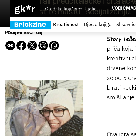
njih razvijali predčitalačke i čitalač
gk*r
Gradska knjižnica Rijeka
VODIČ
MAG
pismenost te maštu i socijalizaciju.
Kreativnost
Dječje knjige
Slikovnic
Brickzine
Podijeli sadržaj
Story Tell
priča koja 
kreativni a
drvene koc
se od 5 drv
birati kock
smišljanje
Ova igra s