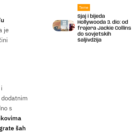
Teme
Sjaj i bijeda
đu
Hollywooda 3. dio: od
a je
frajera Jackie Collins
do sovjetskih
ini
šaljivdžija
i
 s dodatnim
dno s
likovima
grate šah
.