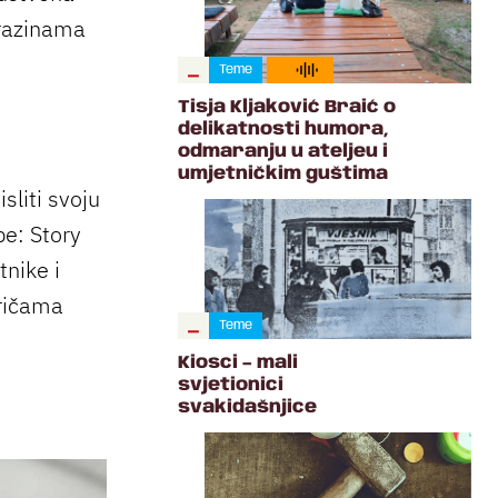
i razinama
/
Teme
Tisja Kljaković Braić o
delikatnosti humora,
odmaranju u ateljeu i
umjetničkim guštima
sliti svoju
be: Story
tnike i
pričama
/
Teme
Kiosci – mali
svjetionici
svakidašnjice