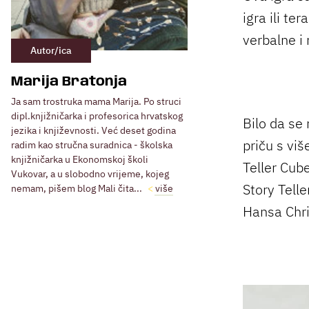
igra ili te
verbalne i
Autor/ica
Marija Bratonja
Ja sam trostruka mama Marija. Po struci
dipl.knjižničarka i profesorica hrvatskog
Bilo da se 
jezika i književnosti. Već deset godina
priču s viš
radim kao stručna suradnica - školska
knjižničarka u Ekonomskoj školi
Teller Cube
Vukovar, a u slobodno vrijeme, kojeg
Story Telle
nemam, pišem blog Mali čita...
više
Hansa Chri