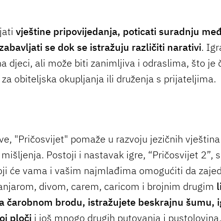
ijati
vještine pripovijedanja, poticati suradnju me
zabavljati se dok se istražuju različiti narativi
. Igr
 djeci, ali može biti zanimljiva i odraslima, što je č
 obiteljska okupljanja ili druženja s prijateljima.
e, "Pričosvijet" pomaže u razvoju jezičnih vještina 
mišljenja. Postoji i nastavak igre, “Pričosvijet 2”,
ji će vama i vašim najmlađima omogućiti da zaje
anjarom, divom, carem, caricom i brojnim drugim
a čarobnom brodu, istražujete beskrajnu šumu, i
oj ploči
i još mnogo drugih putovanja i pustolovina