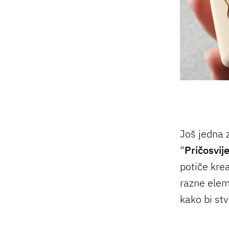
Još jedna z
“
Pričosvije
potiče krea
razne eleme
kako bi stv