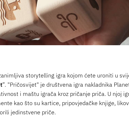
animljiva storytelling igra kojom ćete uroniti u svij
t
”. "Pričosvijet" je društvena igra nakladnika Plane
tivnost i maštu igrača kroz pričanje priča. U njoj ig
nte kao što su kartice, pripovjedačke knjige, likovi
orili jedinstvene priče.