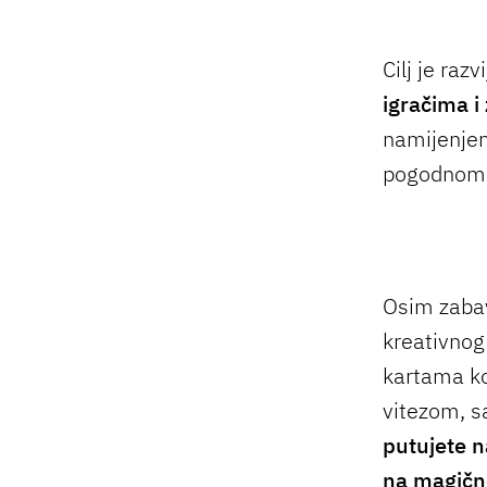
Cilj je razv
igračima i 
namijenjena
pogodnom za
Osim zabav
kreativnog 
kartama ko
vitezom, s
putujete n
na magičn