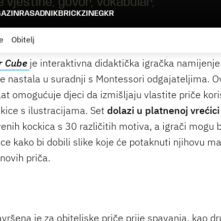
ke vještine, govor, vokabular,
AZIN
RASADNIK
BRICKZINE
GKR
e
Obitelj
er Cube
je interaktivna didaktička igračka namijenje
je nastala u suradnji s Montessori odgajateljima. O
lat omogućuje djeci da izmišljaju vlastite priče kori
kice s ilustracijama. Set
dolazi u platnenoj vrećici
enih kockica s 30 različitih motiva, a igrači mogu ba
ice kako bi dobili slike koje će potaknuti njihovu m
 novih priča.
avršena je za obiteljske priče prije spavanja, kao d