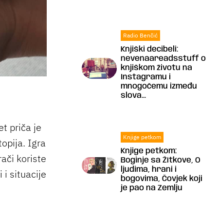
Radio Benčić
Knjiški decibeli:
nevenaareadsstuff o
knjiškom životu na
Instagramu i
mnogočemu između
slova...
et priča je
Knjige petkom
topija. Igra
Knjige petkom:
rači koriste
Boginje sa Žítkove, O
ljudima, hrani i
 i situacije
bogovima, Čovjek koji
je pao na Zemlju