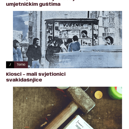
umjetničkim guštima
/
Teme
Kiosci – mali svjetionici
svakidašnjice