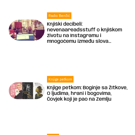
Radio Benčić
Knjiški decibeli:
nevenaareadsstuff o knjiškom
životu na Instagramu i
mnogočemu između slova...
Knjige petkom
Knjige petkom: Boginje sa Žítkove,
O ljudima, hrani i bogovima,
Čovjek koji je pao na Zemlju