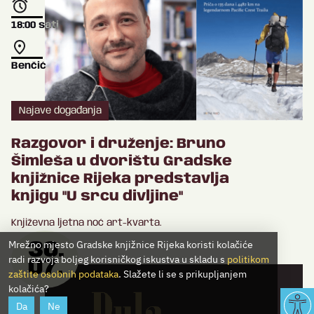
18:00
sati
Benčić
Najave događanja
Razgovor i druženje: Bruno
Šimleša u dvorištu Gradske
knjižnice Rijeka predstavlja
knjigu "U srcu divljine"
Književna ljetna noć art-kvarta.
Mrežno mjesto Gradske knjižnice Rijeka koristi kolačiće
30.
radi razvoja boljeg korisničkog iskustva u skladu s
politikom
07.
zaštite osobnih podataka
. Slažete li se s prikupljanjem
kolačića?
Da
Ne