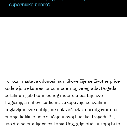
suparničke bande
?
Furiozni nastavak donosi nam likove čije se životne priče
sudaraju u ekspres loncu modernog velegrada. Događaji
potaknuti gubitkom jednog mobitela postaju sve
tragičniji, a njihovi sudionici zakopavaju se svakim
poglavljem sve dublje, ne nalazeći izlaza ni odgovora na
pitanje koliki je udio slučaja u ovoj ljudskoj tragediji? I,
kao što se pita liječnica Tania Ung, gdje otići, u kojoj bi to