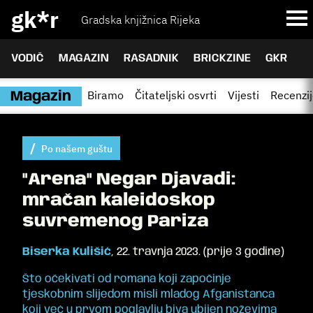
gk*r
Gradska knjižnica Rijeka
VODIČ
MAGAZIN
RASADNIK
BRICKZINE
GKR
Biramo
Čitateljski osvrti
Vijesti
Recenzi
Magazin
Po našem guštu
"Arena" Negar Djavadi:
mračan kaleidoskop
suvremenog Pariza
Biserka Kulišić
,
22. travnja 2023.
(
prije 3 godine
)
Što očekivati od romana koji započinje
tjeskobnim slijedom misli mladog Afganistanca
koji već u prvom poglavlju
biva ubijen noževima