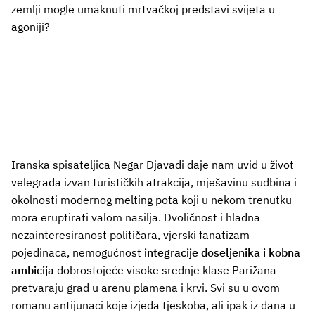
zemlji mogle umaknuti mrtvačkoj predstavi svijeta u
agoniji?
Iranska spisateljica Negar Djavadi daje nam uvid u život
velegrada izvan turističkih atrakcija, mješavinu sudbina i
okolnosti modernog melting pota koji u nekom trenutku
mora eruptirati valom nasilja. Dvoličnost i hladna
nezainteresiranost političara, vjerski fanatizam
pojedinaca, nemogućnost
integracije doseljenika i kobna
ambicija
dobrostojeće visoke srednje klase Parižana
pretvaraju grad u arenu plamena i krvi. Svi su u ovom
romanu antijunaci koje izjeda tjeskoba, ali ipak iz dana u