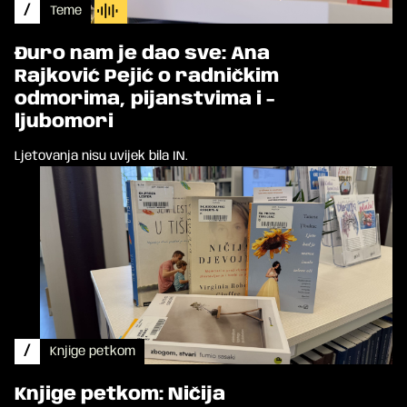
/
Teme
Đuro nam je dao sve: Ana
Rajković Pejić o radničkim
odmorima, pijanstvima i -
ljubomori
Ljetovanja nisu uvijek bila IN.
/
Knjige petkom
Knjige petkom: Ničija