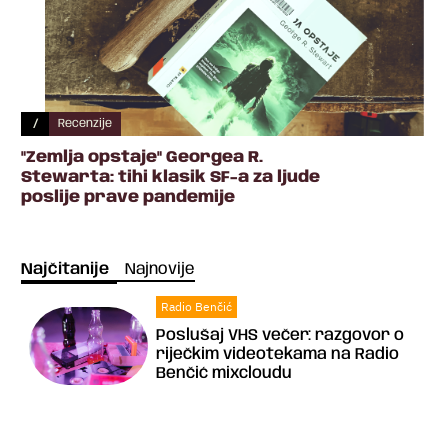
/
Recenzije
"Zemlja opstaje" Georgea R.
Stewarta: tihi klasik SF-a za ljude
poslije prave pandemije
Najčitanije
Najnovije
Radio Benčić
Poslušaj VHS večer: razgovor o
riječkim videotekama na Radio
Benčić mixcloudu