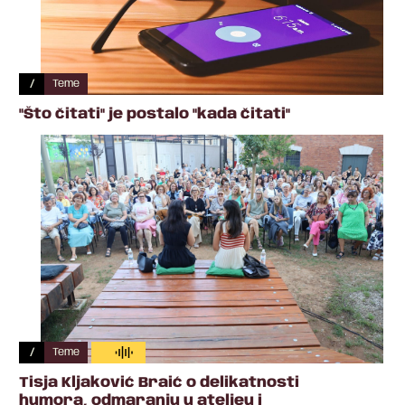
/
Teme
"Što čitati" je postalo "kada čitati"
/
Teme
Tisja Kljaković Braić o delikatnosti
humora, odmaranju u ateljeu i