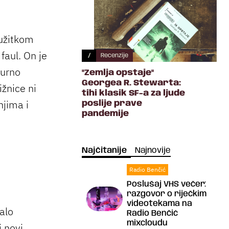
 užitkom
faul. On je
/
Recenzije
turno
"Zemlja opstaje"
Georgea R. Stewarta:
žnice ni
tihi klasik SF-a za ljude
njima i
poslije prave
pandemije
Najčitanije
Najnovije
Radio Benčić
Poslušaj VHS večer:
razgovor o riječkim
videotekama na
alo
Radio Benčić
mixcloudu
i novi