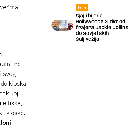
ajvećma
Teme
Sjaj i bijeda
Hollywooda 3. dio: od
frajera Jackie Collins
do sovjetskih
šaljivdžija
m
neumitno
i svog
 do kioska
sak koji u
je tiska,
 i kioske.
kloni