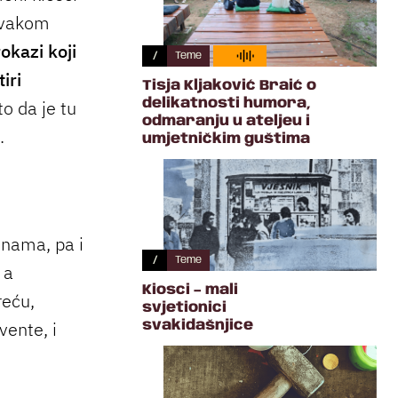
svakom
okazi koji
/
Teme
iri
Tisja Kljaković Braić o
o da je tu
delikatnosti humora,
odmaranju u ateljeu i
m.
umjetničkim guštima
 nama, pa i
/
Teme
 a
Kiosci – mali
reću,
svjetionici
vente, i
svakidašnjice