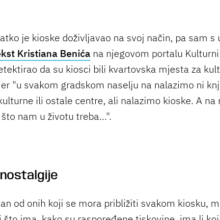
atko je kioske doživljavao na svoj način, pa sam s
ekst Kristiana Benića
na njegovom portalu Kulturni 
tektirao da su kiosci bili kvartovska mjesta za kul
 jer "u svakom gradskom naselju na nalazimo ni knji
ulturne ili ostale centre, ali nalazimo kioske. A na 
a što nam u životu treba…".
nostalgije
an od onih koji se mora približiti svakom kiosku, m
 što ima, kako su raspoređene tiskovine, ima li koj