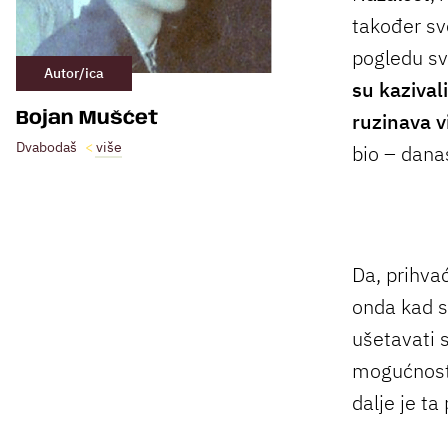
također sv
pogledu sv
Autor/ica
su kazival
ruzinava v
Bojan Mušćet
Dvabodaš
više
bio – dana
Da, prihva
onda kad s
ušetavati 
mogućnost r
dalje je t