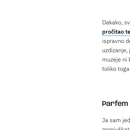
Dakako, sv
pročitao t
ispravno de
uzdizanje,
muzeje ni k
toliko tog
Parfem 
Ja sam jed
pronjuškati