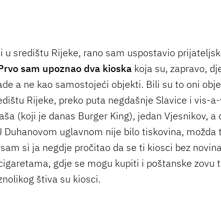
 u središtu Rijeke, rano sam uspostavio prijateljsk
 Prvo sam upoznao dva kioska
koja su, zapravo, dj
de a ne kao samostojeći objekti. Bili su to oni obje
ištu Rijeke, preko puta negdašnje Slavice i vis-a-
ša (koji je danas Burger King), jedan Vjesnikov, a 
 Duhanovom uglavnom nije bilo tiskovina, možda 
 sam si ja negdje pročitao da se ti kiosci bez novina
cigaretama, gdje se mogu kupiti i poštanske zovu tr
znolikog štiva su kiosci.