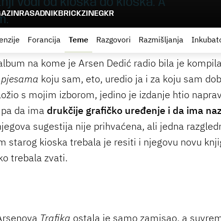
ji vodi od kioska do kioska. A
AZIN
RASADNIK
BRICKZINE
GKR
m.
enzije
Forancija
Teme
Razgovori
Razmišljanja
Inkubat
 album na kome je Arsen Dedić radio bila je kompil
h pjesama
koju sam, eto, uredio ja i za koju sam dob
ožio s mojim izborom, jedino je izdanje htio naprav
 pa da ima
drukčije grafičko uređenje i da ima naz
jegova sugestija nije prihvaćena, ali jedna razgled
m starog kioska trebala je resiti i njegovu novu knj
ko trebala zvati.
 Arsenova
Trafika
ostala je samo zamisao, a suvrem