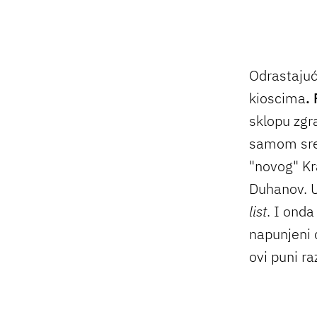
Odrastajući
kioscima
.
sklopu zgra
samom sred
"novog" Kra
Duhanov. U
list
. I onda
napunjeni 
ovi puni ra