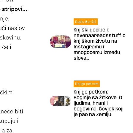
 stripovi…
nje,
Radio Benčić
ući naslov
Knjiški decibeli:
iskovinu.
nevenaareadsstuff o
knjiškom životu na
 će i
Instagramu i
mnogočemu između
slova...
Knjige petkom
ačkim
Knjige petkom:
Boginje sa Žítkove, O
ljudima, hrani i
bogovima, Čovjek koji
 neće biti
je pao na Zemlju
kupuju i
, a za