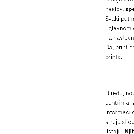
naslov,
spe
Svaki put 
uglavnom d
na naslovn
Da, print o
printa.
U redu, no
centrima, 
informacijo
struje slje
listaju.
Nji