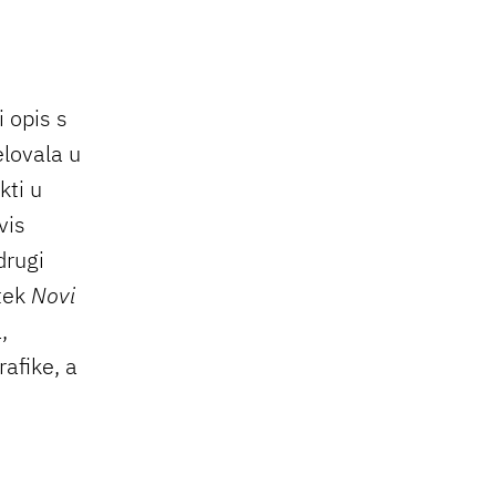
i opis s
elovala u
kti u
vis
drugi
tek
Novi
,
afike, a