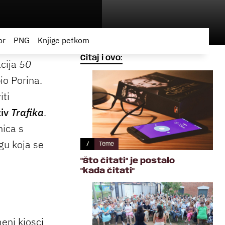
or
PNG
Knjige petkom
Čitaj i ovo:
acija
50
io Porina.
iti
iv
Trafika
.
nica s
igu koja se
/
Teme
"Što čitati" je postalo
"kada čitati"
eni kiosci