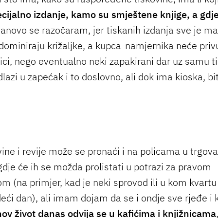
cijalno izdanje, kamo su smještene knjige, a gdje
nanovo se razočaram, jer tiskanih izdanja sve je ma
ominiraju križaljke, a kupca-namjernika neće priv
ici, nego eventualno neki zapakirani dar uz samu t
dlazi u zapećak i to doslovno, ali dok ima kioska, bit
vine i revije može se pronaći i na policama u trgov
gdje će ih se možda prolistati u potrazi za pravom
m (na primjer, kad je neki sprovod ili u kom kvartu
deći dan), ali imam dojam da se i ondje sve rjeđe i 
hov život danas odvija se u kafićima i knjižnicama