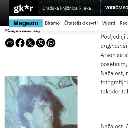
Bojan Mušćet nas u sjajnoj retro šetn
gk*r
Gradska knjižnica Rijeka
VODIČ
MAG
podario nas je i jednim foto slatkiše
Biramo
Čitateljski osvrti
Vijesti
Rec
Magazin
Podijeli sadržaj
Posljednji
originalni
Arsen se sl
posebnim,
Nažalost, n
fotografijo
također ta
Nažalost,