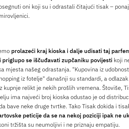
segnuti oni koji su i odrastali čitajući tisak – pon
irovljenici.
 ćemo
prolazeći kraj kioska i dalje udisati taj parfe
 i priglupo se iščuđavati zupčaniku povijesti
koji 
ka mjesta našeg odrastanja. "Kupovina iz udobnost
hopping iz fotelje" današnji su standardi, a odlazak
z kupnje relikt je nekih prošlih vremena. Štoviše, Ti
lju ima najveći broj kioska odustao je od distribuci
a bave neke druge tvrtke. Tako Tisak dokida i tisak
rtovske peticije da se na nekoj poziciji ipak ne u
koni tržišta su neumoljivi i ne priznaju empatiju.