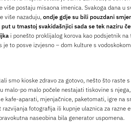
e više postaju misaona imenica. Svakoga dana u 
e više nazaduju,
ondje gdje su bili pouzdani smjer
i put u tmastoj svakidašnjici sada se tek naziru čet
ijka
i ponešto proklijalog korova kao podsjetnik na t
s je to posve izvjesno – dom kulture s vodoskoko
ćali smo kioske zdravo za gotovo, nešto što raste s
u malo-po malo počele nestajati tiskovine s njega,
se kafe-aparati, mjenjačnice, paketomati, igre na s
azvijanja fotografija ili kupnje ulaznica za razne e
a pravokutna naseobina bila generator uspomena.