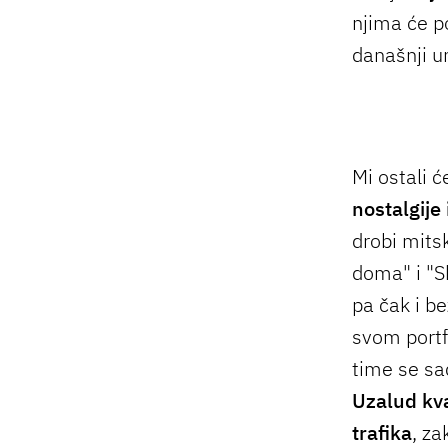
njima će po
današnji um
Mi ostali
nostalgije
drobi mits
doma" i "S
pa čak i be
svom portfe
time se sad
Uzalud kva
trafika
, za