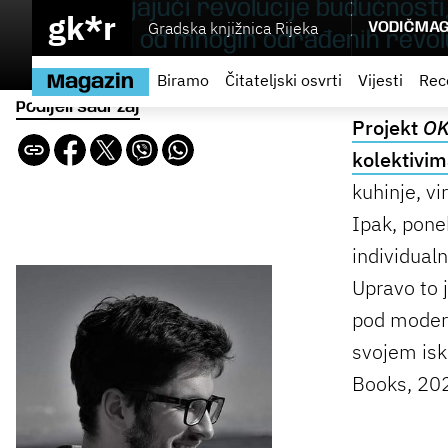
usustavljajući revolucije budućnost
gk*r
Gradska knjižnica Rijeka
VODIČ
MAG
se jednoj od mnogih odrađenih revolu
Biramo
Čitateljski osvrti
Vijesti
Rec
Magazin
Podijeli sadržaj
Projekt
OK
kolektivim
kuhinje, vi
Ipak, pone
individual
Upravo to 
pod moder
svojem isku
Books, 2022