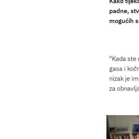
Kako tijek
padne, stv
mogućih s
“Kada ste 
gasa i koč
nizak je im
za obnavlj