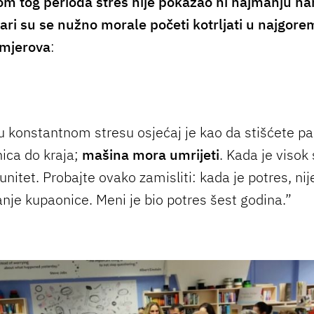
om tog perioda stres nije pokazao ni najmanju n
ari su se nužno morale početi kotrljati u najgore
mjerova
:
u konstantnom stresu osjećaj je kao da stišćete p
nica do kraja;
mašina mora umrijeti
. Kada je visok 
unitet. Probajte ovako zamisliti: kada je potres, ni
anje kupaonice. Meni je bio potres šest godina.”