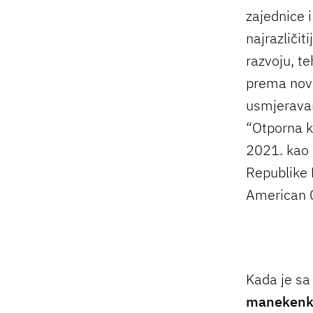
zajednice 
najrazliči
razvoju, t
prema novo
usmjeravan
“Otporna kn
2021. kao G
Republike 
American 
Kada je sa 
manekenka,