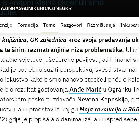
i, s Anđom Marić okrenuli smo
AZIN
RASADNIK
BRICKZINE
GKR
cija.
enzije
Forancija
Teme
Razgovori
Razmišljanja
Inkubat
 knjižnica, OK zajednica
kroz svoja predavanja ok
a te širim razmatranjima niza problematika
. Ulaz
rtualne svjetove, ušećerene povijesti, ali i financijs
kad je potrebno suziti perspektivu, svesti stvar na
no iskustvo kako bismo nanovo otpočeli priču o kole
je bio rezultat gostovanja
Anđe Marić
u Ogranku Trs
atorskom paskom izdavača
Nevena Kepeskija
, pr
stvu, ali i predstavila knjigu
Moja revolucija u 36
) gdje je propisala o danima iza, ali i ispred sebe.