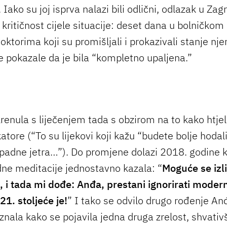
 Iako su joj isprva nalazi bili odlični, odlazak u Zag
kritičnost cijele situacije: deset dana u bolničkom
oktorima koji su promišljali i prokazivali stanje n
ke pokazale da je bila “kompletno upaljena.”
krenula s liječenjem tada s obzirom na to kako htjel
tore (“To su lijekovi koji kažu “budete bolje hodali,
adne jetra…”). Do promjene dolazi 2018. godine k
dne meditacije jednostavno kazala: “
Moguće se izlij
, i tada mi dođe: Anđa, prestani ignorirati moder
21. stoljeće je!
” I tako se odvilo drugo rođenje An
znala kako se pojavila jedna druga zrelost, shvativ