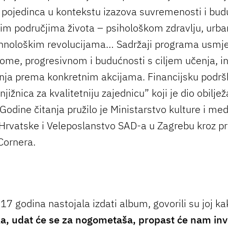
i pojedinca u kontekstu izazova suvremenosti i bud
tijim područjima života – psihološkom zdravlju, urb
ehnološkim revolucijama… Sadržaji programa usmje
me, progresivnom i budućnosti s ciljem učenja, ins
ja prema konkretnim akcijama. Financijsku podrš
jižnica za kvalitetniju zajednicu” koji je dio obilje
odine čitanja pružilo je Ministarstvo kulture i med
Hrvatske i Veleposlanstvo SAD-a u Zagrebu kroz 
Cornera.
17 godina nastojala izdati album, govorili su joj ka
 udat će se za nogometaša, propast će nam inve