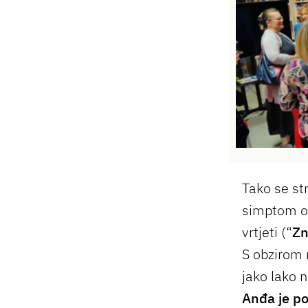
Tako se st
simptom osj
vrtjeti (“
Zn
S obzirom 
jako lako n
Anđa je po