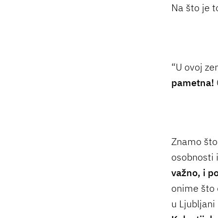
Na što je 
“U ovoj ze
pametna!
Znamo što 
osobnosti i
važno, i po
onime što 
u Ljubljani