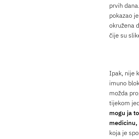
prvih dana.
pokazao je 
okružena d
čije su sli
Ipak, nije 
imuno bloka
možda prop
tijekom je
mogu ja to
medicinu, 
koja je spo