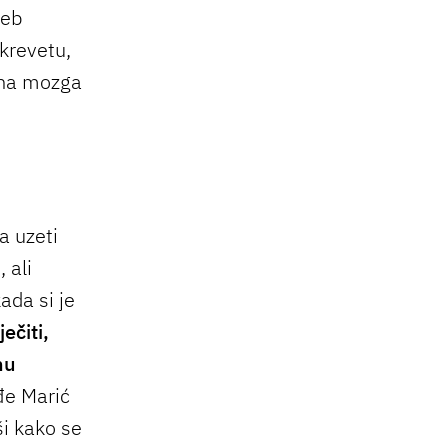
reb
 krevetu,
jena mozga
a uzeti
 ali
ada si je
ečiti,
nu
đe Marić
ši kako se