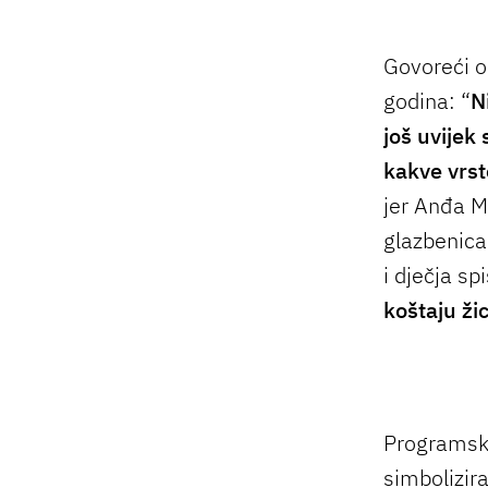
Govoreći o
godina: “
N
još uvijek 
kakve vrst
jer Anđa M
glazbenica
i dječja sp
koštaju ži
Programski
simbolizir