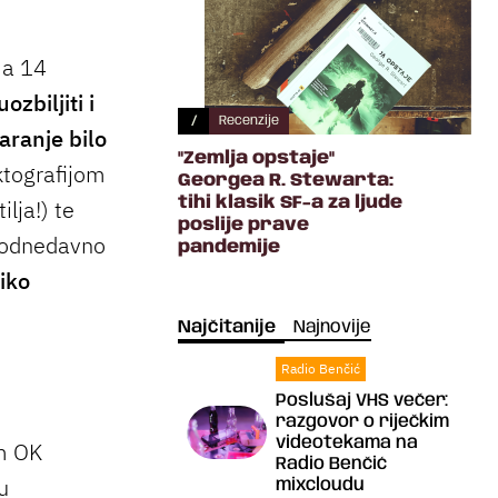
ma 14
zbiljiti i
/
Recenzije
varanje bilo
"Zemlja opstaje"
ktografijom
Georgea R. Stewarta:
tihi klasik SF-a za ljude
lja!) te
poslije prave
a odnedavno
pandemije
iko
Najčitanije
Najnovije
Radio Benčić
Poslušaj VHS večer:
razgovor o riječkim
videotekama na
m OK
Radio Benčić
u
mixcloudu