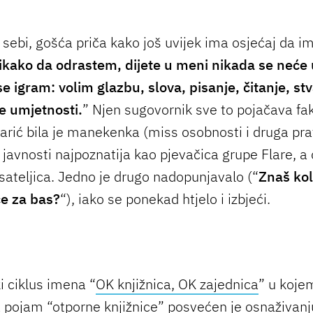
 sebi, gošća priča kako još uvijek ima osjećaj da i
ikako da odrastem, dijete u meni nikada se neće uo
se igram: volim glazbu, slova, pisanje, čitanje, st
e umjetnosti.
” Njen sugovornik sve to pojačava fa
arić bila je manekenka (miss osobnosti i druga prati
 javnosti najpoznatija kao pjevačica grupe Flare, 
isateljica. Jedno je drugo nadopunjavalo (“
Znaš kol
ce za bas?
“), iako se ponekad htjelo i izbjeći.
 ciklus imena “
OK knjižnica, OK zajednica
” u koje
a pojam “otporne knjižnice” posvećen je osnaživanj