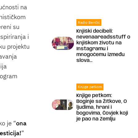
ućnosti na
anističkom
Radio Benčić
reni su
Knjiški decibeli:
piriranja i
nevenaareadsstuff o
knjiškom životu na
ku projektu
Instagramu i
žavanja
mnogočemu između
slova...
ija
program
Knjige petkom
Knjige petkom:
Boginje sa Žítkove, O
ljudima, hrani i
bogovima, Čovjek koji
je pao na Zemlju
ko je “
ona
sticija!
”