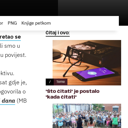
or
PNG
Knjige petkom
Čitaj i ovo:
retao se
ili smo u
ku povijest.
ktivu.
at gdje je,
/
Teme
ogovorila o
"Što čitati" je postalo
"kada čitati"
5 dana
(MB