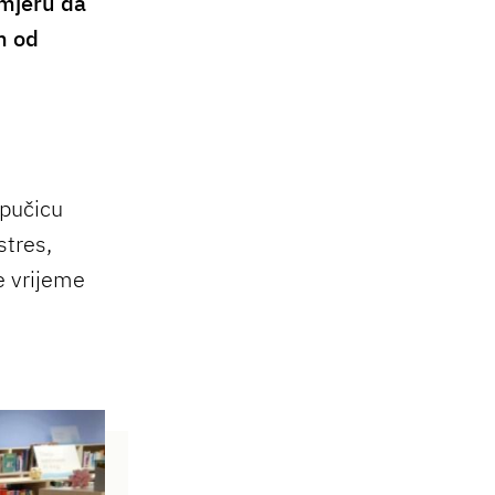
amjeru da
m od
apučicu
stres,
je vrijeme