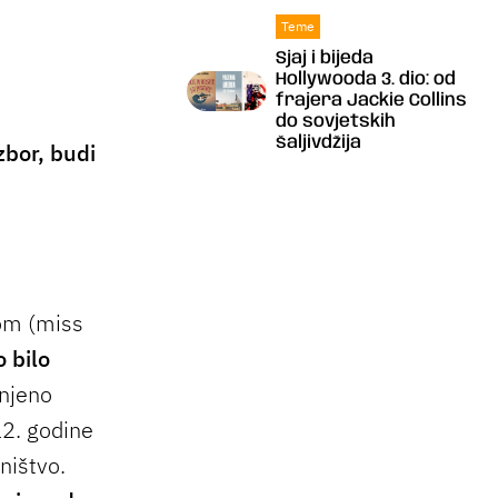
Teme
Sjaj i bijeda
Hollywooda 3. dio: od
frajera Jackie Collins
do sovjetskih
šaljivdžija
zbor, budi
om (miss
o bilo
enjeno
12. godine
ništvo.