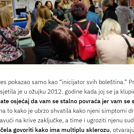
res pokazao samo kao “inicijator svih boleština.” Pr
etila je u ožujku 2012. godine kada joj se ja klupi
ate osjećaj da vam se stalno povraća jer vam se s
na to kako je ubrzo shvatila kako njeni simptomi 
avući na krive zaključke, a time i ugroziti njenu su
čela govoriti kako ima multiplu sklerozu
, otvaraj