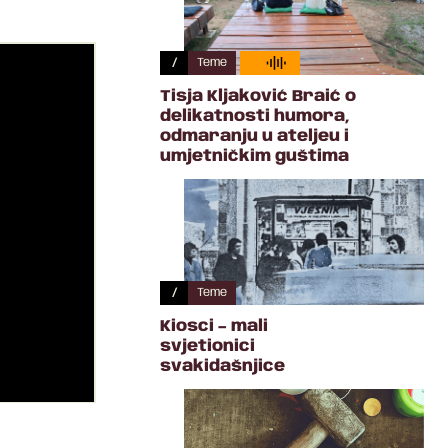
/
Teme
Tisja Kljaković Braić o
delikatnosti humora,
odmaranju u ateljeu i
umjetničkim guštima
/
Teme
Kiosci – mali
svjetionici
svakidašnjice