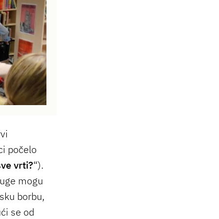
vi
ci počelo
ve vrti?
“).
druge mogu
dsku borbu,
ući se od