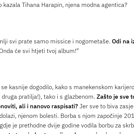
to kazala Tihana Harapin, njena modna agentica?
mlji svi prate samo missice i nogometaše.
Odi na i
Onda će svi htjeti tvoj album!”
se kasnije dogodilo, kako s manekenskom karijer
 druga pratilja!), tako i s glazbenom.
Zašto je sve t
noviti, ali i nanovo raspisati?
Jer sve to biva zasj
dolazi, njenom bolesti. Borba s njom započinje 20
 gdje je prethodne dvije godine vodila borbu za skrb