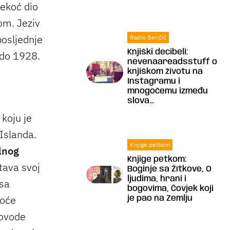
nekoć dio
om. Jeziv
posljednje
Radio Benčić
Knjiški decibeli:
 do 1928.
nevenaareadsstuff o
knjiškom životu na
Instagramu i
mnogočemu između
slova...
koju je
 Islanda.
Knjige petkom
lnog
Knjige petkom:
tava svoj
Boginje sa Žítkove, O
ljudima, hrani i
 sa
bogovima, Čovjek koji
koće
je pao na Zemlju
rovode