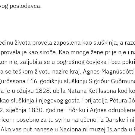
vog poslodavca.
ećinu života provela zaposlena kao sluškinja, a raz
 provela je kao siroče. Kao mnoge žene prije nje i 
n nje, zaljubila se u pogrešnog čovjeka i bez pokr
da se teškom životu nazire kraj. Agnes Magnúsdóttir
igurðssona i 16-godišnju sluškinju Sigríður Guðmun
a je u ožujku 1828. ubila Natana Ketilssona kod koj
kao sluškinja i njegovog gosta i prijatelja Pétura J
2. siječnja 1830. godine Friðriku i Agnes odrubljen
icom posebno za tu svrhu naručenoj iz Danske i ni
. Ako vas put nanese u Nacionalni muzej Islanda u