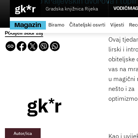
zidina, do kraljevskih dvorova i toplih
gk*r
Gradska knjižnica Rijeka
VODIČ
MAG
Biramo
Čitateljski osvrti
Vijesti
Rec
Magazin
Podijeli sadržaj
Ovaj tjedan
lirski i in
obiteljske
vas na mra
u magični 
nešto i za 
optimizmo
Autor/ica
Kao i uvije