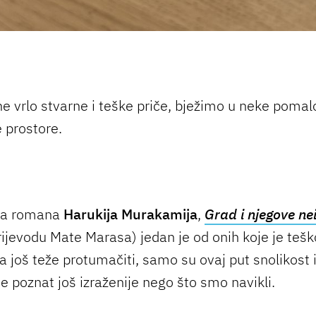
e vrlo stvarne i teške priče, bježimo u neke poma
e prostore.
ina romana
Harukija Murakamija
,
Grad i njegove ne
rijevodu Mate Marasa) jedan je od onih koje je tešk
 a još teže protumačiti, samo su ovaj put snolikost 
je poznat još izraženije nego što smo navikli.