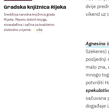
dvije predi
Gradska knjižnica Rijeka
vikend uz 
Središnja narodna knjižnica grada
Rijeke. Mjesto dobrih knjiga,
stvaralaštva i začina za kvalitetno
slobodno vrijeme.
više
Agnesina i
Szekeres) 
posljednji
malo zna, a
mnogo toga
potvrditi 
spekulativ
sačuvana p
događaje i