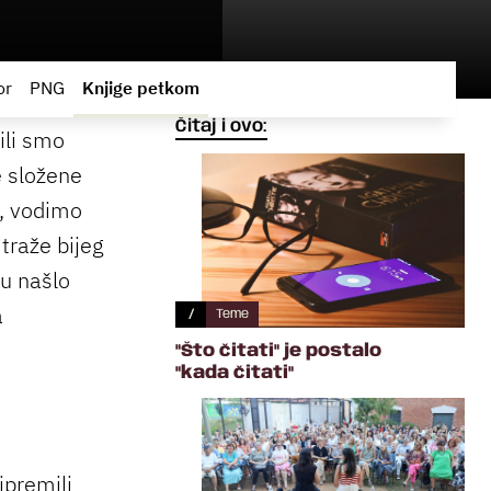
or
PNG
Knjige petkom
Čitaj i ovo:
ili smo
e složene
a, vodimo
traže bijeg
su našlo
a
/
Teme
"Što čitati" je postalo
"kada čitati"
ipremili