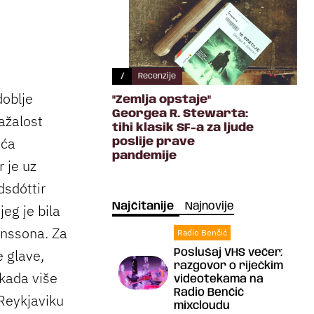
/
Recenzije
doblje
"Zemlja opstaje"
Georgea R. Stewarta:
nažalost
tihi klasik SF-a za ljude
ića
poslije prave
pandemije
 je uz
dsdóttir
Najčitanije
Najnovije
eg je bila
ónssona. Za
Radio Benčić
e glave,
Poslušaj VHS večer:
razgovor o riječkim
kada više
videotekama na
Radio Benčić
 Reykjaviku
mixcloudu