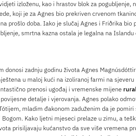
idjeti izloženu, kao i hrastov blok za pogubljenje, 
ede, koji je za Agnes bio prekriven crvenom tkanin
na prošlo doba. Iako je slučaj Agnes i Friðrika bio 
bljenje, smrtna kazna ostala je legalna na Islandu
donosi zadnju godinu života Agnes Magnúsdóttir 
ještena u maloj kući na izoliranoj farmi na sjeveru
antastično prenosi ugođaj i vremenske mijene
rura
 povijesne detalje i vjerovanja. Agnes polako odmo
 Tótijem, mladim đakonom zaduženim da je pomiri
 Bogom. Kako ljetni mjeseci prelaze u zimu, a teš
vota prisiljavaju kućanstvo da sve više vremena p