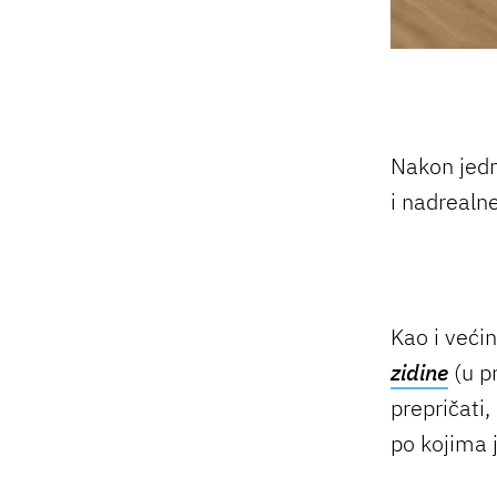
Nakon jedn
i nadrealn
Kao i već
zidine
(u p
prepričati,
po kojima 