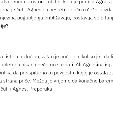
zatvorenom prostoru, obitelj koja je primila Agnes 
ljena je čuti Agnesinu nesretnu priču o čežnji i izdaj
njezina pogubljenja približavaju, postavlja se pitan
nije?
avu istinu o zločinu, zašto je počinjen, koliko je i da 
 upletena nikada nećemo saznati. Ali Agnesina isp
prilika da preispitamo tu povijest u kojoj je ostala 
 strana priče. Možda je vrijeme da konačno bare
uti i Agnes. Preporuka.