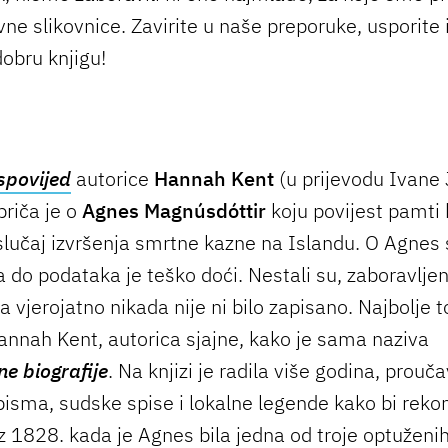
vne slikovnice. Zavirite u naše preporuke, usporite 
dobru knjigu!
spovijed
autorice
Hannah Kent
(u prijevodu Ivane
priča je o
Agnes Magnúsdóttir
koju povijest pamti
 slučaj izvršenja smrtne kazne na Islandu. O Agnes 
 do podataka je teško doći. Nestali su, zaboravljen
 vjerojatno nikada nije ni bilo zapisano. Najbolje 
Hannah Kent, autorica sjajne, kako je sama naziva
ne biografije
. Na knjizi je radila više godina, prouča
isma, sudske spise i lokalne legende kako bi rekon
z 1828. kada je Agnes bila jedna od troje optuženi