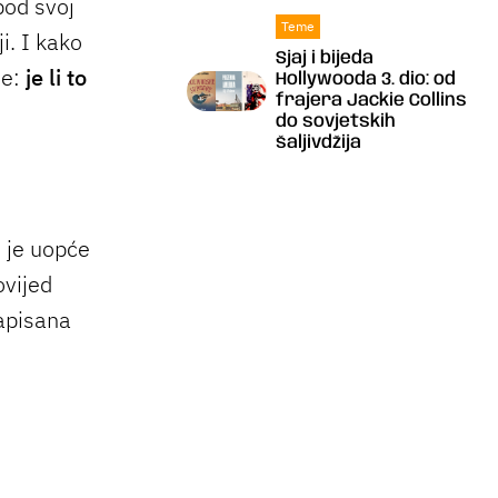
pod svoj
Teme
i. I kako
Sjaj i bijeda
je:
je li to
Hollywooda 3. dio: od
frajera Jackie Collins
do sovjetskih
šaljivdžija
li je uopće
ovijed
zapisana
m