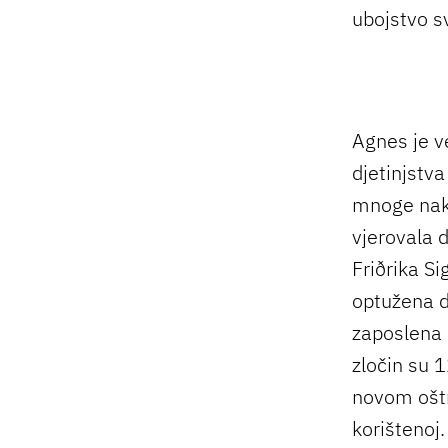
ubojstvo s
Agnes je v
djetinjstva
mnoge nako
vjerovala 
Friðrika S
optužena d
zaposlena 
zločin su 1
novom oštr
korištenoj