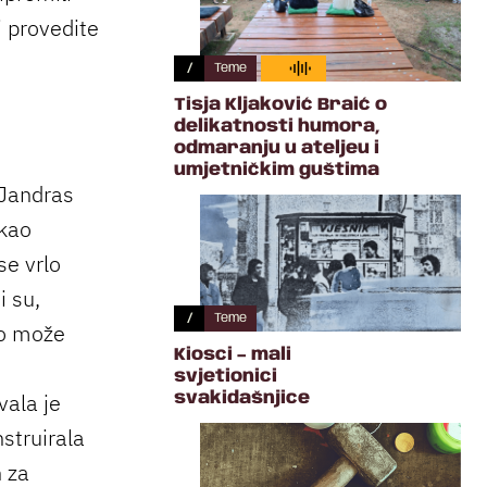
i provedite
/
Teme
Tisja Kljaković Braić o
delikatnosti humora,
odmaranju u ateljeu i
umjetničkim guštima
 Jandras
 kao
se vrlo
i su,
/
Teme
to može
Kiosci – mali
svjetionici
vala je
svakidašnjice
struirala
h za