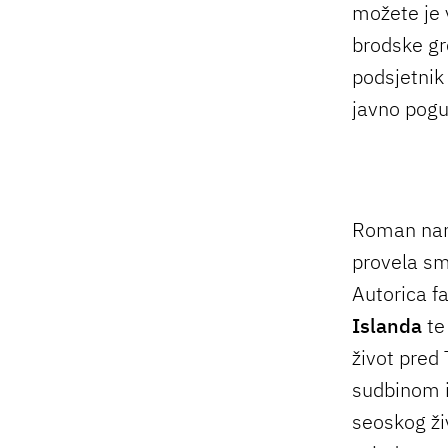
možete je v
brodske gr
podsjetnik 
javno pogu
Roman nam 
provela sm
Autorica f
Islanda
te
život pred
sudbinom i
seoskog ži