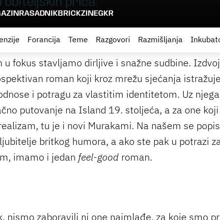
 obiteljskih priča.
AZIN
RASADNIK
BRICKZINE
GKR
enzije
Forancija
Teme
Razgovori
Razmišljanja
Inkubat
 u fokus stavljamo dirljive i snažne sudbine. Izdvoj
trospektivan roman koji kroz mrežu sjećanja istražuj
 odnose i potragu za vlastitim identitetom. Uz njeg
čno putovanje na Island 19. stoljeća, a za one koji 
realizam, tu je i novi Murakami. Na našem se popi
ljubitelje britkog humora, a ako ste pak u potrazi z
m, imamo i jedan
feel-good
roman.
k, nismo zaboravili ni one najmlađe, za koje smo pr