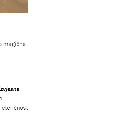
lo magične
izvjesne
o
i eteričnost