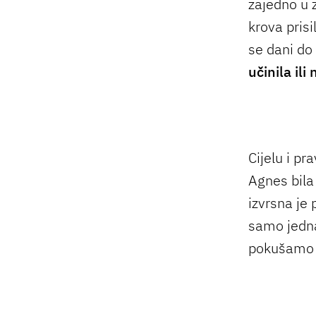
zajedno u 
krova prisi
se dani do 
učinila ili 
Cijelu i pr
Agnes bila
izvrsna je 
samo jedna
pokušamo č