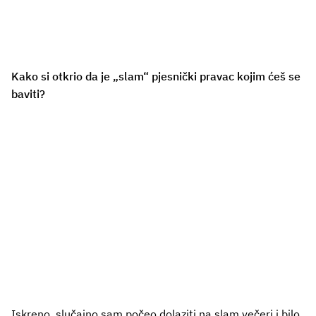
Kako si otkrio da je „slam“ pjesnički pravac kojim ćeš se
baviti?
Iskreno, slučajno sam počeo dolaziti na slam večeri i bilo