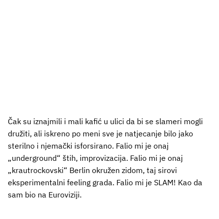
Čak su iznajmili i mali kafić u ulici da bi se slameri mogli
družiti, ali iskreno po meni sve je natjecanje bilo jako
sterilno i njemački isforsirano. Falio mi je onaj
„underground“ štih, improvizacija. Falio mi je onaj
„krautrockovski“ Berlin okružen zidom, taj sirovi
eksperimentalni feeling grada. Falio mi je SLAM! Kao da
sam bio na Euroviziji.