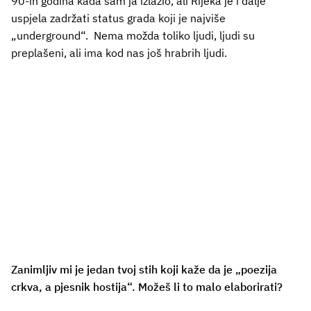
90-ih godina kada sam ja izlazio, ali Rijeka je i dalje
uspjela zadržati status grada koji je najviše
„underground“. Nema možda toliko ljudi, ljudi su
preplašeni, ali ima kod nas još hrabrih ljudi.
Zanimljiv mi je jedan tvoj stih koji kaže da je „poezija
crkva, a pjesnik hostija“. Možeš li to malo elaborirati?