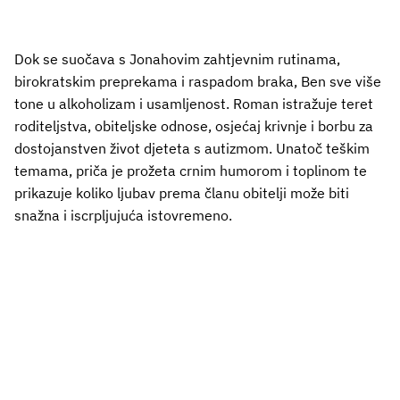
Dok se suočava s Jonahovim zahtjevnim rutinama,
birokratskim preprekama i raspadom braka, Ben sve više
tone u alkoholizam i usamljenost. Roman istražuje teret
roditeljstva, obiteljske odnose, osjećaj krivnje i borbu za
dostojanstven život djeteta s autizmom. Unatoč teškim
temama, priča je prožeta crnim humorom i toplinom te
prikazuje koliko ljubav prema članu obitelji može biti
snažna i iscrpljujuća istovremeno.