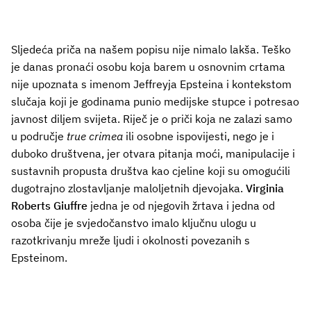
Sljedeća priča na našem popisu nije nimalo lakša. Teško
je danas pronaći osobu koja barem u osnovnim crtama
nije upoznata s imenom Jeffreyja Epsteina i kontekstom
slučaja koji je godinama punio medijske stupce i potresao
javnost diljem svijeta. Riječ je o priči koja ne zalazi samo
u područje
true crimea
ili osobne ispovijesti, nego je i
duboko društvena, jer otvara pitanja moći, manipulacije i
sustavnih propusta društva kao cjeline koji su omogućili
dugotrajno zlostavljanje maloljetnih djevojaka.
Virginia
Roberts Giuffre
jedna je od njegovih žrtava i jedna od
osoba čije je svjedočanstvo imalo ključnu ulogu u
razotkrivanju mreže ljudi i okolnosti povezanih s
Epsteinom.