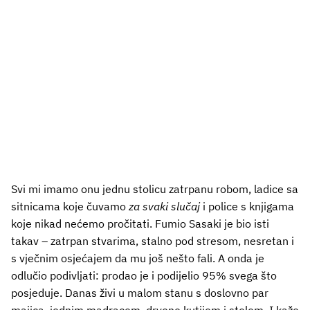
Svi mi imamo onu jednu stolicu zatrpanu robom, ladice sa
sitnicama koje čuvamo
za svaki slučaj
i police s knjigama
koje nikad nećemo pročitati. Fumio Sasaki je bio isti
takav – zatrpan stvarima, stalno pod stresom, nesretan i
s vječnim osjećajem da mu još nešto fali. A onda je
odlučio podivljati: prodao je i podijelio 95% svega što
posjeduje. Danas živi u malom stanu s doslovno par
majica, jednim madracem, drveno kutijom i stolom. I kaže