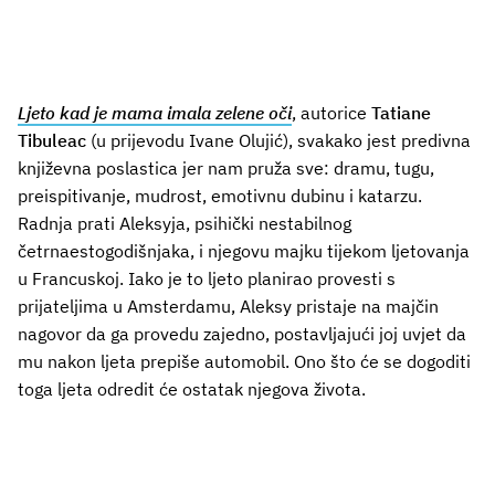
Ljeto kad je mama imala zelene oči
, autorice
Tatiane
Tibuleac
(u prijevodu Ivane Olujić), svakako jest predivna
književna poslastica jer nam pruža sve: dramu, tugu,
preispitivanje, mudrost, emotivnu dubinu i katarzu.
Radnja prati Aleksyja, psihički nestabilnog
četrnaestogodišnjaka, i njegovu majku tijekom ljetovanja
u Francuskoj. Iako je to ljeto planirao provesti s
prijateljima u Amsterdamu, Aleksy pristaje na majčin
nagovor da ga provedu zajedno, postavljajući joj uvjet da
mu nakon ljeta prepiše automobil. Ono što će se dogoditi
toga ljeta odredit će ostatak njegova života.