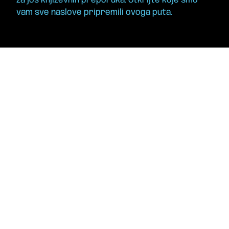
za još književnih preporuka. Otkrijte koje smo
vam sve naslove pripremili ovoga puta.