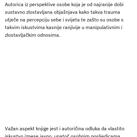
Autorica iz perspektive osobe koja je od najranije dobi
sustavno zlostavljana objašnjava kako takva trauma
utječe na percepciju sebe i svijeta te zašto su osobe s
takvim iskustvima kasnije ranjivije u manipulativnim i
zlostavljačkim odnosima.
Važan aspekt knjige jest i autoričina odluka da vlastito
iskustvo iznese javno, unatoč osobnim posljedicama,