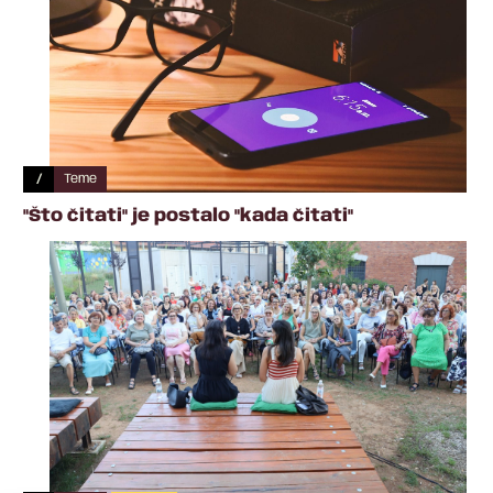
/
Teme
"Što čitati" je postalo "kada čitati"