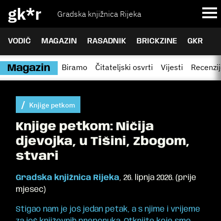
gk*r
Gradska knjižnica Rijeka
VODIČ
MAGAZIN
RASADNIK
BRICKZINE
GKR
Biramo
Čitateljski osvrti
Vijesti
Recenzi
Magazin
Knjige petkom
Knjige petkom: Ničija
djevojka, u Tišini, Zbogom,
stvari
Gradska knjižnica Rijeka
,
26. lipnja 2026.
(
prije
mjesec
)
Stigao nam je još jedan petak, a s njime i vrijeme