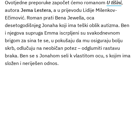
Ovotjedne preporuke započet ćemo romanom
U tišini
,
autora
Jema Lestera
, a u prijevodu Lidije Milenkov-
Ečimović. Roman prati Bena Jewella, oca
desetogodišnjeg Jonaha koji ima teški oblik autizma. Ben
i njegova supruga Emma iscrpljeni su svakodnevnom
brigom za sina te se, u pokušaju da mu osiguraju bolju
skrb, odlučuju na neobičan potez – odglumiti rastavu
braka. Ben se s Jonahom seli k vlastitom ocu, s kojim ima
složen i neriješen odnos.