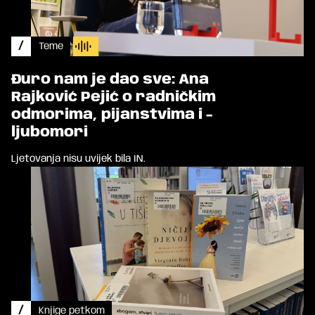
/
Teme
Đuro nam je dao sve: Ana
Rajković Pejić o radničkim
odmorima, pijanstvima i -
ljubomori
Ljetovanja nisu uvijek bila IN.
/
Knjige petkom