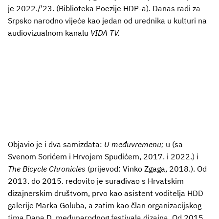
je 2022./'23. (Biblioteka Poezije HDP-a). Danas radi za
Srpsko narodno vijeće kao jedan od urednika u kulturi na
audiovizualnom kanalu
VIDA TV.
Objavio je i dva samizdata:
U međuvremenu;
u (sa
Svenom Sorićem i Hrvojem Spudićem, 2017. i 2022.) i
The Bicycle Chronicles
(prijevod: Vinko Zgaga, 2018.). Od
2013. do 2015. redovito je surađivao s Hrvatskim
dizajnerskim društvom, prvo kao asistent voditelja HDD
galerije Marka Goluba, a zatim kao član organizacijskog
tima Dana D, međunarodnog festivala dizajna. Od 2015.