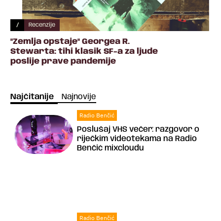
/
Recenzije
"Zemlja opstaje" Georgea R.
Stewarta: tihi klasik SF-a za ljude
poslije prave pandemije
Najčitanije
Najnovije
Radio Benčić
Poslušaj VHS večer: razgovor o
riječkim videotekama na Radio
Benčić mixcloudu
Radio Benčić