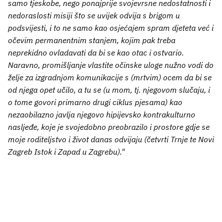
samo tjeskobe, nego ponajprije svojevrsne nedostatnosti i
nedoraslosti misiji što se uvijek odvija s brigom u
podsvijesti, i to ne samo kao osjećajem spram djeteta već i
očevim permanentnim stanjem, kojim pak treba
neprekidno ovladavati da bi se kao otac i ostvario.
Naravno, promišljanje vlastite očinske uloge nužno vodi do
želje za izgradnjom komunikacije s (mrtvim) ocem da bi se
od njega opet učilo, a tu se (u mom, tj. njegovom slučaju, i
o tome govori primarno drugi ciklus pjesama) kao
nezaobilazno javlja njegovo hipijevsko kontrakulturno
nasljeđe, koje je svojedobno preobrazilo i prostore gdje se
moje roditeljstvo i život danas odvijaju (četvrti Trnje te Novi
Zagreb Istok i Zapad u Zagrebu)."