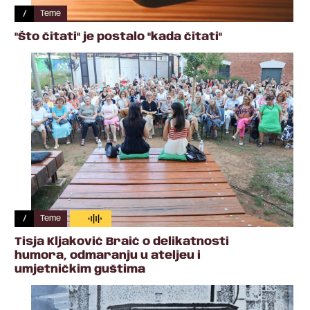
/
Teme
"Što čitati" je postalo "kada čitati"
/
Teme
Tisja Kljaković Braić o delikatnosti
humora, odmaranju u ateljeu i
umjetničkim guštima