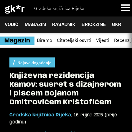
gk*r
Gradska knjižnica Rijeka
VODIČ
MAGAZIN
RASADNIK
BRICKZINE
GKR
Biramo
Čitateljski osvrti
Vijesti
Recenzi
Magazin
Najave događanja
Književna rezidencija
Kamov: susret s dizajnerom
i piscem Bojanom
Dmitrovićem Krištofićem
Gradska knjižnica Rijeka
,
16. rujna 2025.
(
prije
godinu
)