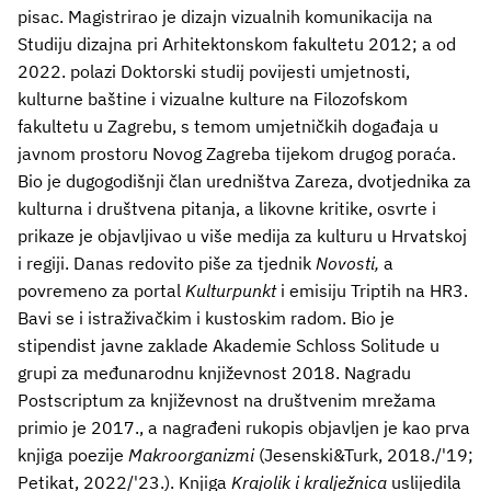
pisac. Magistrirao je dizajn vizualnih komunikacija na
Studiju dizajna pri Arhitektonskom fakultetu 2012; a od
2022. polazi Doktorski studij povijesti umjetnosti,
kulturne baštine i vizualne kulture na Filozofskom
fakultetu u Zagrebu, s temom umjetničkih događaja u
javnom prostoru Novog Zagreba tijekom drugog poraća.
Bio je dugogodišnji član uredništva Zareza, dvotjednika za
kulturna i društvena pitanja, a likovne kritike, osvrte i
prikaze je objavljivao u više medija za kulturu u Hrvatskoj
i regiji. Danas redovito piše za tjednik
Novosti,
a
povremeno za portal
Kulturpunkt
i emisiju Triptih na HR3.
Bavi se i istraživačkim i kustoskim radom. Bio je
stipendist javne zaklade Akademie Schloss Solitude u
grupi za međunarodnu književnost 2018. Nagradu
Postscriptum za književnost na društvenim mrežama
primio je 2017., a nagrađeni rukopis objavljen je kao prva
knjiga poezije
Makroorganizmi
(Jesenski&Turk, 2018./'19;
Petikat, 2022/'23.). Knjiga
Krajolik i kralježnica
uslijedila