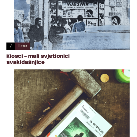
/
Teme
Kiosci – mali svjetionici
svakidašnjice