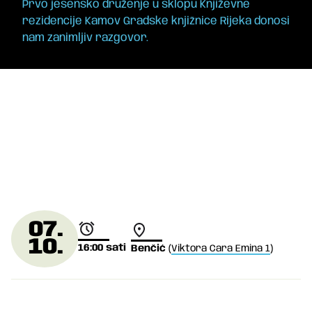
Prvo jesensko druženje u sklopu Književne
rezidencije Kamov Gradske knjižnice Rijeka donosi
nam zanimljiv razgovor.
07.
10.
16:00
sati
Benčić
(
Viktora Cara Emina 1
)