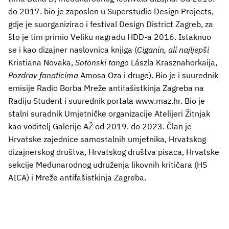
do 2017. bio je zaposlen u Superstudio Design Projects,
gdje je suorganizirao i festival Design District Zagreb, za
što je tim primio Veliku nagradu HDD-a 2016. Istaknuo
se i kao dizajner naslovnica knjiga (
Ciganin, ali najljepši
Kristiana Novaka,
Sotonski tango
Lászla Krasznahorkaija,
Pozdrav fanaticima
Amosa Oza i druge). Bio je i suurednik
emisije Radio Borba Mreže antifašistkinja Zagreba na
Radiju Student i suurednik portala www.maz.hr. Bio je
stalni suradnik Umjetničke organizacije Atelijeri Žitnjak
kao voditelj Galerije AŽ od 2019. do 2023. Član je
Hrvatske zajednice samostalnih umjetnika, Hrvatskog
dizajnerskog društva, Hrvatskog društva pisaca, Hrvatske
sekcije Međunarodnog udruženja likovnih kritičara (HS
AICA) i Mreže antifašistkinja Zagreba.