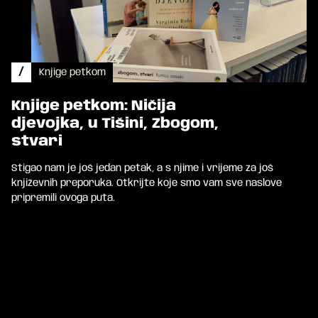
/
Knjige petkom
Knjige petkom: Ničija
djevojka, u Tišini, Zbogom,
stvari
Stigao nam je još jedan petak, a s njime i vrijeme za još
književnih preporuka. Otkrijte koje smo vam sve naslove
pripremili ovoga puta.