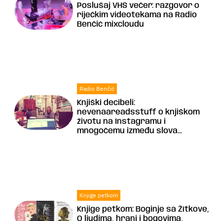
Poslušaj VHS večer: razgovor o
riječkim videotekama na Radio
Benčić mixcloudu
Radio Benčić
Knjiški decibeli:
nevenaareadsstuff o knjiškom
životu na Instagramu i
mnogočemu između slova...
Knjige petkom
Knjige petkom: Boginje sa Žítkove,
O ljudima, hrani i bogovima,