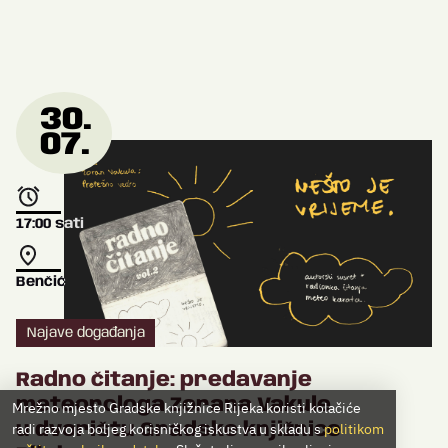
30.
07.
17:00
sati
Benčić
Najave događanja
Radno čitanje: predavanje
meteorologa Zorana Vakule
Mrežno mjesto Gradske knjižnice Rijeka koristi kolačiće
radi razvoja boljeg korisničkog iskustva u skladu s
politikom
u dvorištu Gradske knjižnice