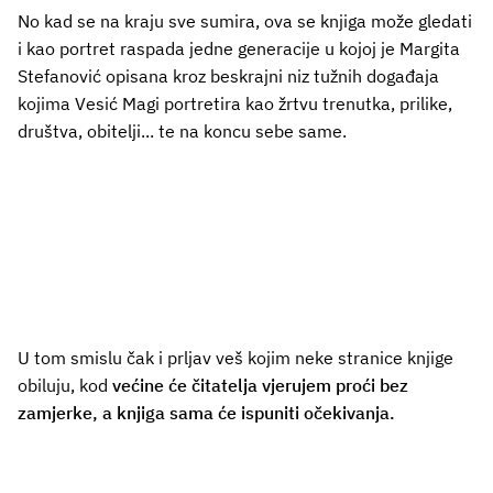
No kad se na kraju sve sumira, ova se knjiga može gledati
i kao portret raspada jedne generacije u kojoj je Margita
Stefanović opisana kroz beskrajni niz tužnih događaja
kojima Vesić Magi portretira kao žrtvu trenutka, prilike,
društva, obitelji... te na koncu sebe same.
U tom smislu čak i prljav veš kojim neke stranice knjige
obiluju, kod
većine će čitatelja vjerujem proći bez
zamjerke, a knjiga sama će ispuniti očekivanja.