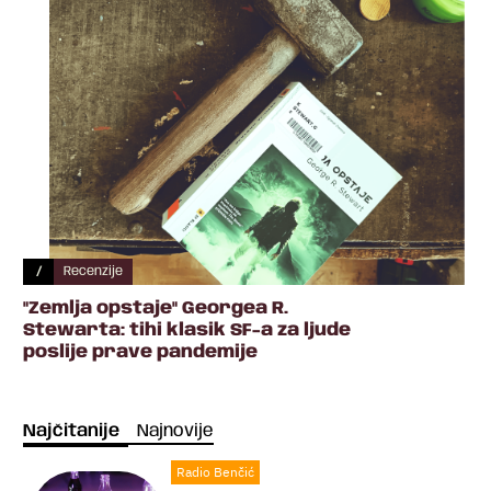
/
Recenzije
"Zemlja opstaje" Georgea R.
Stewarta: tihi klasik SF-a za ljude
poslije prave pandemije
Najčitanije
Najnovije
Radio Benčić