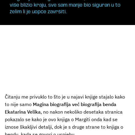
više bližio kraju, sve sam manje bio siguran u to
želim li je uopće završiti.
Čitanju me privuklo to što je u najavi knjige stajalo kako
to nije samo
Magina biografija već biografija benda
Ekatarina Velika
, no nakon nekoliko desetaka stranica
pokazalo se kako je ovo knjiga o Margiti onda kad se
iznose škakljivi detalji, dok je s druge strane to knjiga o
bendu, kada se govori o uspjehu.