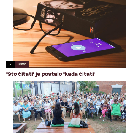
/
Teme
"Što čitati" je postalo "kada čitati"