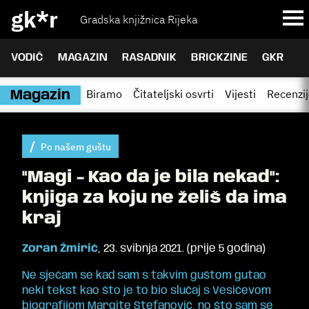
gk*r
Gradska knjižnica Rijeka
VODIČ
MAGAZIN
RASADNIK
BRICKZINE
GKR
Biramo
Čitateljski osvrti
Vijesti
Recenzi
Magazin
Po našem guštu
"Magi - Kao da je bila nekad":
knjiga za koju ne želiš da ima
kraj
Zoran Žmirić
,
23. svibnja 2021.
(
prije 5 godina
)
Ne sjećam se kad sam s takvim guštom gutao
neki tekst kao što je to bio slučaj s Vesićevom
biografijom Margite Stefanović, no što sam se