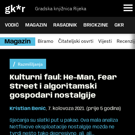
gk*r
Gradska knjižnica Rijeka
VODIČ
MAGAZIN
RASADNIK
BRICKZINE
GKR
Biramo
Čitateljski osvrti
Vijesti
Recenzi
Magazin
Razmišljanja
Kulturni faul: He-Man, Fear
Street i algoritamski
gospodari nostalgije
Kristian Benić
,
7. kolovoza 2021.
(
prije 5 godina
)
Sjećanja su slatki put u pakao. Ova mala analiza
Netflixove eksploatacije nostalgije možda ne
tvrdi nešto tako depresivno, ali, ali...