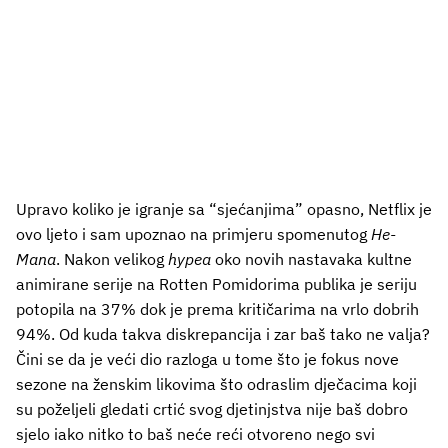
Upravo koliko je igranje sa “sjećanjima” opasno, Netflix je
ovo ljeto i sam upoznao na primjeru spomenutog
He-
Mana
. Nakon velikog
hypea
oko novih nastavaka kultne
animirane serije na Rotten Pomidorima publika je seriju
potopila na 37% dok je prema kritičarima na vrlo dobrih
94%. Od kuda takva diskrepancija i zar baš tako ne valja?
Čini se da je veći dio razloga u tome što je fokus nove
sezone na ženskim likovima što odraslim dječacima koji
su poželjeli gledati crtić svog djetinjstva nije baš dobro
sjelo iako nitko to baš neće reći otvoreno nego svi