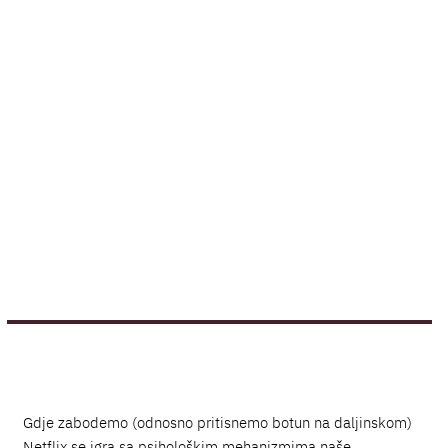
Gdje zabodemo (odnosno pritisnemo botun na daljinskom)
Netflix se igra sa psihološkim mehanizmima naše