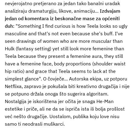
nevjerojatno pretjerano za jedan tako banalni uradak
analiziraju dramaturgiju, likove, animaciju...
Izdvajam
jedan od komentara iz beskonačne mase za općeniti
duh:
"Something I find curious is how Teela looks so ugly
masculine and that's not even because she's buff. I've
seen drawings of women who are more muscular than
Hulk (fantasy setting) yet still look more femenine than
Teela because they present a femenine aura, they still
have a femenine face, body proportions (shoulder waist
hip ratio) and grace that Teela seems to lack at the
simplest glance". O čovječe... Autorska ekipa, uz potporu
Netflixa, zapravo je pokušala biti kreativno drugačija i nije
se potpuno držala onoga što sugerira algoritam.
Nostalgija je iskorištena jer očita je snaga He-Man
estetike i priče, ali ne da se ispriča ista ili bolja prošlost
već nešto drugačije. Uostalom, publika koju love nisu
samo ti neodrasli muškarci.