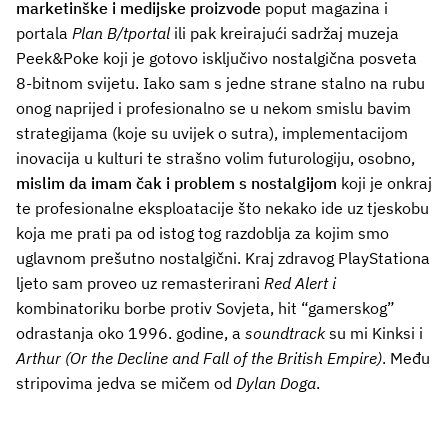
marketinške i medijske proizvode
poput magazina i
portala
Plan B/tportal
ili pak kreirajući sadržaj muzeja
Peek&Poke koji je gotovo isključivo nostalgična posveta
8-bitnom svijetu. Iako sam s jedne strane stalno na rubu
onog naprijed i profesionalno se u nekom smislu bavim
strategijama (koje su uvijek o sutra), implementacijom
inovacija u kulturi te strašno volim futurologiju, osobno,
mislim da imam čak i problem s nostalgijom
koji je onkraj
te profesionalne eksploatacije što nekako ide uz tjeskobu
koja me prati pa od istog tog razdoblja za kojim smo
uglavnom prešutno nostalgični. Kraj zdravog PlayStationa
ljeto sam proveo uz remasterirani
Red Alert i
kombinatoriku borbe protiv Sovjeta, hit “gamerskog”
odrastanja oko 1996. godine, a
soundtrack
su mi Kinksi i
Arthur (Or the Decline and Fall of the British Empire)
. Među
stripovima jedva se mičem od
Dylan Doga
.