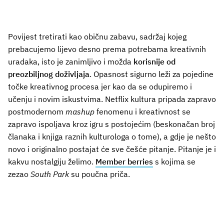
Povijest tretirati kao običnu zabavu, sadržaj kojeg
prebacujemo lijevo desno prema potrebama kreativnih
uradaka, isto je zanimljivo i možda
korisnije od
preozbiljnog doživljaja
. Opasnost sigurno leži za pojedine
točke kreativnog procesa jer kao da se odupiremo i
učenju i novim iskustvima. Netflix kultura pripada zapravo
postmodernom
mashup
fenomenu i kreativnost se
zapravo ispoljava kroz igru s postojećim (beskonačan broj
članaka i knjiga raznih kulturologa o tome), a gdje je nešto
novo i originalno postajat će sve češće pitanje. Pitanje je i
kakvu nostalgiju želimo.
Member berries
s kojima se
zezao
South Park
su poučna priča.