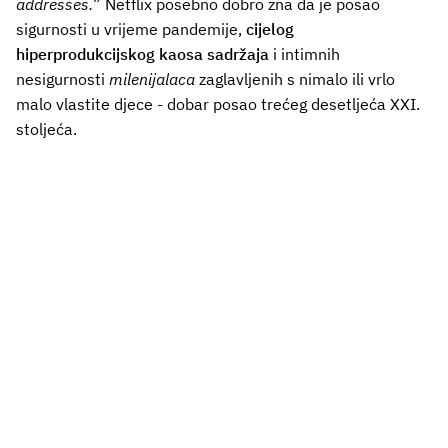
addresses.
” Netflix posebno dobro zna da je posao
sigurnosti u vrijeme pandemije,
cijelog
hiperprodukcijskog kaosa sadržaja
i intimnih
nesigurnosti
milenijalaca
zaglavljenih s nimalo ili vrlo
malo vlastite djece - dobar posao trećeg desetljeća XXI.
stoljeća.