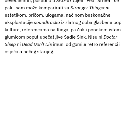
devedesetih, posebno u SAD-u? Cijeli “Fear Street” se
pak i sam može komparirati sa
Stranger Thingsom
-
estetikom, pričom, ulogama, načinom beskonačne
eksploatacije
soundtracka
iz zlatnog doba glazbene pop
kulture, referencama na Kinga, pa čak i ponekom istom
glumicom poput upečatljive Sadie Sink. Nisu ni
Doctor
Sleep
ni
Dead Don't Die
imuni od gomile retro referenci i
osjećaja nečeg starijeg.