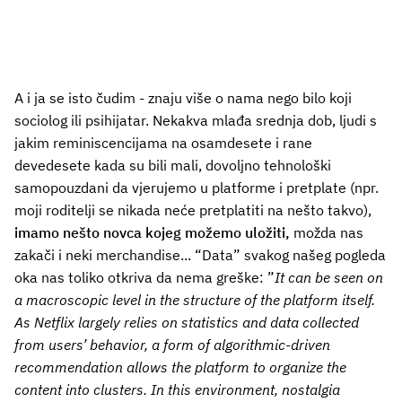
A i ja se isto čudim - znaju više o nama nego bilo koji
sociolog ili psihijatar. Nekakva mlađa srednja dob, ljudi s
jakim reminiscencijama na osamdesete i rane
devedesete kada su bili mali, dovoljno tehnološki
samopouzdani da vjerujemo u platforme i pretplate (npr.
moji roditelji se nikada neće pretplatiti na nešto takvo),
imamo nešto novca kojeg možemo uložiti,
možda nas
zakači i neki merchandise... “Data” svakog našeg pogleda
oka nas toliko otkriva da nema greške: ”
It can be seen on
a macroscopic level in the structure of the platform itself.
As Netflix largely relies on statistics and data collected
from users’ behavior, a form of algorithmic-driven
recommendation allows the platform to organize the
content into clusters. In this environment, nostalgia