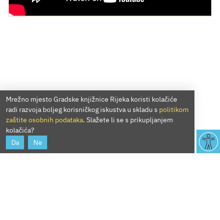
Mrežno mjesto Gradske knjižnice Rijeka koristi kolačiće
radi razvoja boljeg korisničkog iskustva u skladu s
politikom
zaštite osobnih podataka
. Slažete li se s prikupljanjem
kolačića?
Da
Ne
Biti robom na plantaži pamuka nije baš tako simpa kao
kakvim znatiželjnim dječakom s walkie-talkiem na bicikli.
To je sigurno granica nostalgije koje se treba paziti.