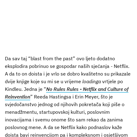
Da sav taj “blast from the past” ovo ljeto dodatno
eksplodira pobrinuo se gospodar naših sjećanja - Netflix.
A da to on doista i je vrlo se dobro kvalitetno su prikazale
dvije knjige koje su mi se u vrijeme
loadinga
vrtjele po
Kindleu. Jedna je “
No Rules Rules - Netflix and Culture of
Reinvention
” Reeda Hastingsa i Erin Meyer, što je
svjedočanstvo jednog od njihovih pokretača koji piše o
menadžmentu, startupovskoj kulturi, poslovnim
inovacijama i svemu onome što sam rekao da zanima
poslovnog mene. A da se Netflix kako podnaslov kaže
doista bavi reinvencijom pa i kompleksnom i osjetljivom