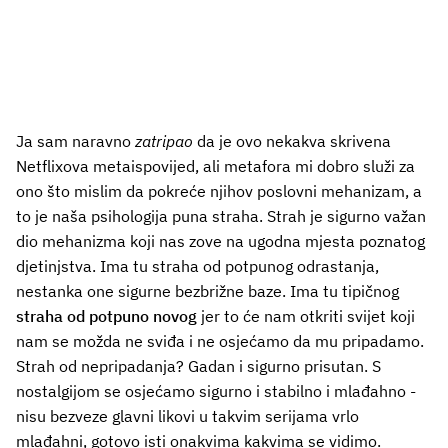
Ja sam naravno
zatripao
da je ovo nekakva skrivena
Netflixova metaispovijed, ali metafora mi dobro služi za
ono što mislim da pokreće njihov poslovni mehanizam, a
to je naša psihologija puna straha. Strah je sigurno važan
dio mehanizma koji nas zove na ugodna mjesta poznatog
djetinjstva. Ima tu straha od potpunog odrastanja,
nestanka one sigurne bezbrižne baze. Ima tu tipičnog
straha od potpuno novog
jer to će nam otkriti svijet koji
nam se možda ne sviđa i ne osjećamo da mu pripadamo.
Strah od nepripadanja? Gadan i sigurno prisutan. S
nostalgijom se osjećamo sigurno i stabilno i mlađahno -
nisu bezveze glavni likovi u takvim serijama vrlo
mlađahni, gotovo isti onakvima kakvima se vidimo.