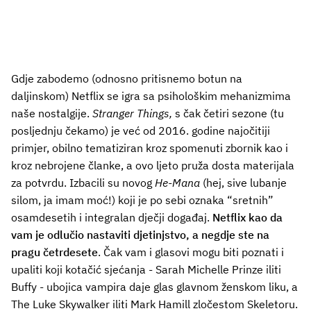
Gdje zabodemo (odnosno pritisnemo botun na
daljinskom) Netflix se igra sa psihološkim mehanizmima
naše nostalgije.
Stranger Things,
s čak četiri sezone (tu
posljednju čekamo) je već od 2016. godine najočitiji
primjer, obilno tematiziran kroz spomenuti zbornik kao i
kroz nebrojene članke, a ovo ljeto pruža dosta materijala
za potvrdu. Izbacili su novog
He-Mana
(hej, sive lubanje
silom, ja imam moć!) koji je po sebi oznaka “sretnih”
osamdesetih i integralan dječji događaj.
Netflix kao da
vam je odlučio nastaviti djetinjstvo, a negdje ste na
pragu četrdesete
. Čak vam i glasovi mogu biti poznati i
upaliti koji kotačić sjećanja - Sarah Michelle Prinze iliti
Buffy - ubojica vampira daje glas glavnom ženskom liku, a
The Luke Skywalker iliti Mark Hamill zločestom Skeletoru.