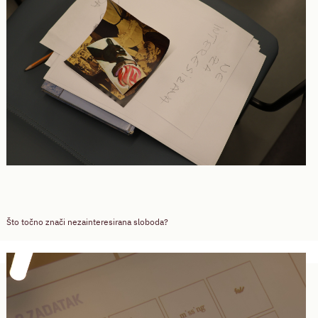
Što točno znači nezainteresirana sloboda?