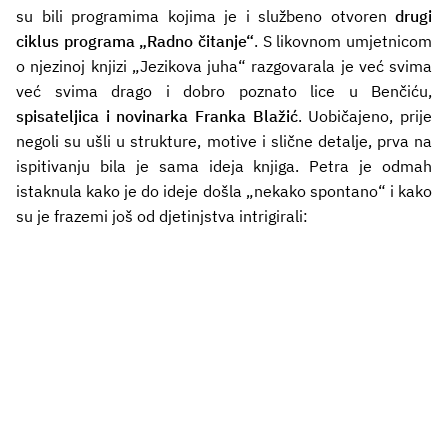
su bili programima
kojima je i službeno otvoren
drugi
ciklus programa „Radno čitanje“
. S likovnom umjetnicom
o njezinoj knjizi „Jezikova juha“ razgovarala je već svima
već svima drago i dobro poznato lice u Benčiću,
spisateljica i novinarka
Franka Blažić
. Uobičajeno, prije
negoli su ušli u strukture, motive i slične detalje, prva na
ispitivanju bila je sama ideja knjiga. Petra je odmah
istaknula kako je do ideje došla „nekako spontano“ i kako
su je frazemi još od djetinjstva intrigirali: