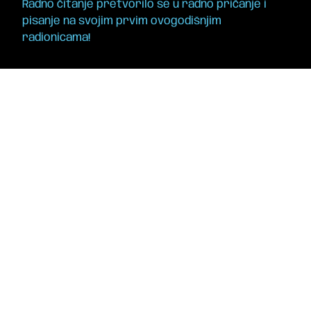
Radno čitanje pretvorilo se u radno pričanje i
pisanje na svojim prvim ovogodišnjim
radionicama!