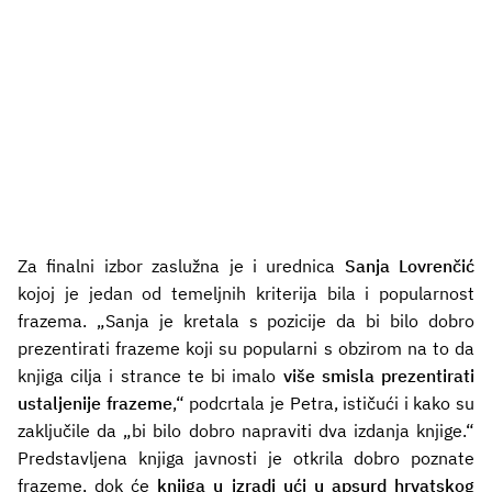
Za finalni izbor zaslužna je i urednica
Sanja Lovrenčić
kojoj je jedan od temeljnih kriterija bila i popularnost
frazema. „Sanja je kretala s pozicije da bi bilo dobro
prezentirati frazeme koji su popularni s obzirom na to da
knjiga cilja i strance te bi imalo
više smisla prezentirati
ustaljenije frazeme
,“ podcrtala je Petra, ističući i kako su
zaključile da „bi bilo dobro napraviti dva izdanja knjige.“
Predstavljena knjiga javnosti je otkrila dobro poznate
frazeme, dok će
knjiga u izradi ući u apsurd hrvatskog