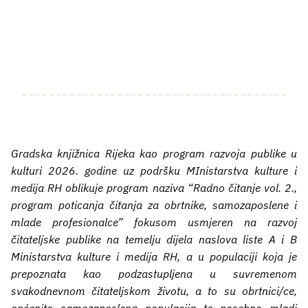
Gradska knjižnica Rijeka kao program razvoja publike u
kulturi 2026. godine uz podršku MInistarstva kulture i
medija RH oblikuje program naziva “Radno čitanje vol. 2.,
program poticanja čitanja za obrtnike, samozaposlene i
mlade profesionalce” fokusom usmjeren na razvoj
čitateljske publike na temelju dijela naslova liste A i B
Ministarstva kulture i medija RH, a u populaciji koja je
prepoznata kao podzastupljena u suvremenom
svakodnevnom čitateljskom životu, a to su obrtnici/ce,
općenito samozaposlena populacija te posebno mladi