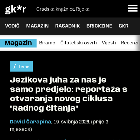
gk*r
Gradska knjižnica Rijeka
VODIČ
MAGAZIN
RASADNIK
BRICKZINE
GKR
Biramo
Čitateljski osvrti
Vijesti
Recenzi
Magazin
Teme
Jezikova juha za nas je
samo predjelo: reportaža s
otvaranja novog ciklusa
"Radnog čitanja"
David Čarapina
,
19. svibnja 2026.
(
prije 3
mjeseca
)