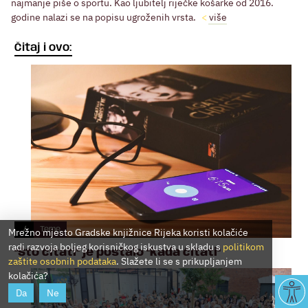
najmanje piše o sportu. Kao ljubitelj riječke košarke od 2016.
godine nalazi se na popisu ugroženih vrsta.
više
Čitaj i ovo:
/
Teme
Mrežno mjesto Gradske knjižnice Rijeka koristi kolačiće
radi razvoja boljeg korisničkog iskustva u skladu s
politikom
"Što čitati" je postalo "kada čitati"
zaštite osobnih podataka
. Slažete li se s prikupljanjem
kolačića?
Da
Ne