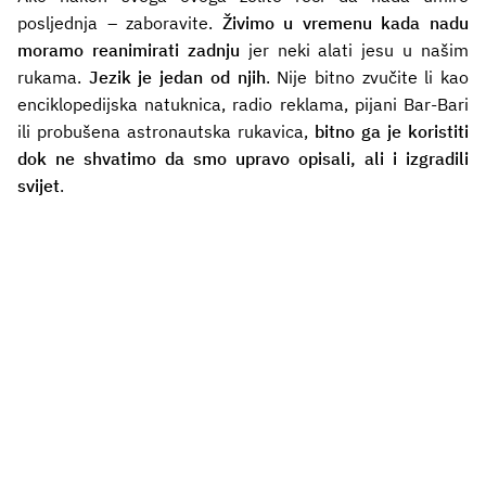
posljednja – zaboravite.
Živimo u vremenu kada nadu
moramo reanimirati zadnju
jer neki alati jesu u našim
rukama.
Jezik je jedan od njih
. Nije bitno zvučite li kao
enciklopedijska natuknica, radio reklama, pijani Bar-Bari
ili probušena astronautska rukavica,
bitno ga je koristiti
dok ne shvatimo da smo upravo opisali, ali i izgradili
svijet
.