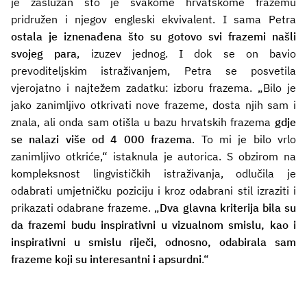
je zaslužan što je svakome hrvatskome frazemu
pridružen i njegov engleski ekvivalent. I sama Petra
ostala je iznenađena što su gotovo svi frazemi našli
svojeg para
, izuzev jednog. I dok se on bavio
prevoditeljskim istraživanjem, Petra se posvetila
vjerojatno i najtežem zadatku: izboru frazema. „Bilo je
jako zanimljivo otkrivati nove frazeme, dosta njih sam i
znala, ali onda sam otišla u bazu hrvatskih frazema
gdje
se nalazi više od 4 000 frazema
. To mi je bilo vrlo
zanimljivo otkriće,“ istaknula je autorica. S obzirom na
kompleksnost lingvističkih istraživanja, odlučila je
odabrati umjetničku poziciju i kroz odabrani stil izraziti i
prikazati odabrane frazeme. „
Dva glavna kriterija bila su
da frazemi budu inspirativni u vizualnom smislu, kao i
inspirativni u smislu riječi, odnosno, odabirala sam
frazeme koji su interesantni i apsurdni
.“