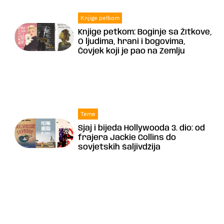
Knjige petkom
Knjige petkom: Boginje sa Žítkove,
O ljudima, hrani i bogovima,
Čovjek koji je pao na Zemlju
Teme
Sjaj i bijeda Hollywooda 3. dio: od
frajera Jackie Collins do
sovjetskih šaljivdžija