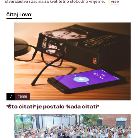
stvaralaštva i začina za kvalitetno slobodno vrijeme.
više
Čitaj i ovo:
/
Teme
"Što čitati" je postalo "kada čitati"