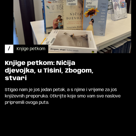
/
Knjige petkom
Knjige petkom: Ničija
djevojka, u Tišini, Zbogom,
stvari
Stigao nam je još jedan petak, a s njime i vrijeme za još
književnih preporuka. Otkrijte koje smo vam sve naslove
pripremili ovoga puta.