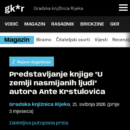
gk*r
Gradska knjižnica Rijeka
VODIČ
MAGAZIN
RASADNIK
BRICKZINE
GKR
Biramo
Čitateljski osvrti
Vijesti
Recenzi
Magazin
Najave događanja
Predstavljanje knjige "U
zemlji nasmijanih ljudi"
autora Ante Krstulovića
Gradska knjižnica Rijeka
,
21. svibnja 2026.
(
prije
3 mjeseca
)
Zanimljiva putopisna priča.