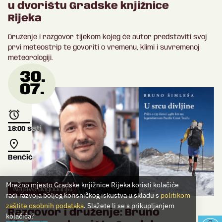
u dvorištu Gradske knjižnice
Rijeka
Druženje i razgovor tijekom kojeg će autor predstaviti svoj
prvi meteostrip te govoriti o vremenu, klimi i suvremenoj
meteorologiji.
30.
07.
18:00
sati
Benčić
Mrežno mjesto Gradske knjižnice Rijeka koristi kolačiće
Najave događanja
radi razvoja boljeg korisničkog iskustva u skladu s
politikom
zaštite osobnih podataka
. Slažete li se s prikupljanjem
Razgovor i druženje: Bruno
kolačića?