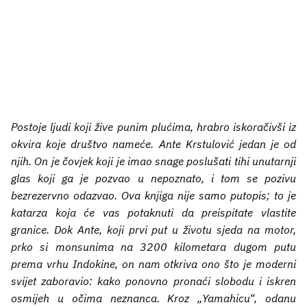
Postoje ljudi koji žive punim plućima, hrabro iskoračivši iz
okvira koje društvo nameće. Ante Krstulović jedan je od
njih. On je čovjek koji je imao snage poslušati tihi unutarnji
glas koji ga je pozvao u nepoznato, i tom se pozivu
bezrezervno odazvao. Ova knjiga nije samo putopis; to je
katarza koja će vas potaknuti da preispitate vlastite
granice. Dok Ante, koji prvi put u životu sjeda na motor,
prko si monsunima na 3200 kilometara dugom putu
prema vrhu Indokine, on nam otkriva ono što je moderni
svijet zaboravio: kako ponovno pronaći slobodu i iskren
osmijeh u očima neznanca. Kroz „Yamahicu“, odanu