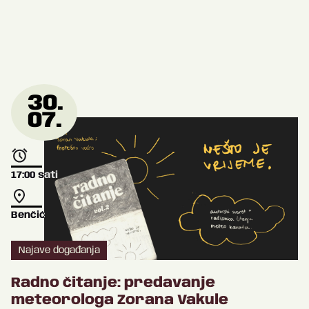
30.
07.
17:00
sati
Benčić
Najave događanja
Radno čitanje: predavanje
meteorologa Zorana Vakule