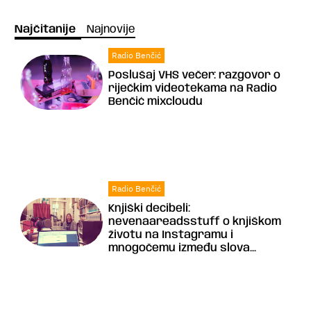
Najčitanije
Najnovije
Radio Benčić
Poslušaj VHS večer: razgovor o
riječkim videotekama na Radio
Benčić mixcloudu
Radio Benčić
Knjiški decibeli:
nevenaareadsstuff o knjiškom
životu na Instagramu i
mnogočemu između slova...