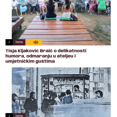
/
Teme
Tisja Kljaković Braić o delikatnosti
humora, odmaranju u ateljeu i
umjetničkim guštima
/
Teme