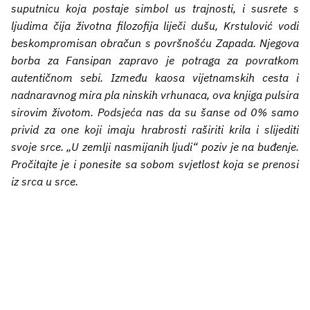
suputnicu koja postaje simbol us trajnosti, i susrete s
ljudima čija životna filozofija liječi dušu, Krstulović vodi
beskompromisan obračun s površnošću Zapada. Njegova
borba za Fansipan zapravo je potraga za povratkom
autentičnom sebi. Između kaosa vijetnamskih cesta i
nadnaravnog mira pla ninskih vrhunaca, ova knjiga pulsira
sirovim životom. Podsjeća nas da su šanse od 0% samo
privid za one koji imaju hrabrosti raširiti krila i slijediti
svoje srce. „U zemlji nasmijanih ljudi“ poziv je na buđenje.
Pročitajte je i ponesite sa sobom svjetlost koja se prenosi
iz srca u srce.