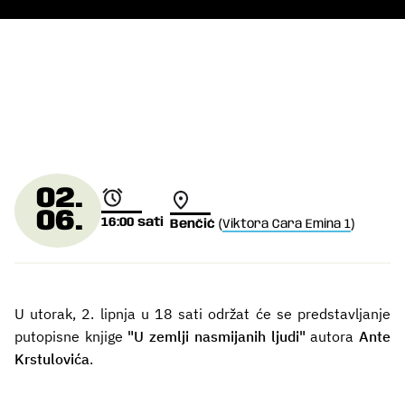
02.
06.
16:00
sati
Benčić
(
Viktora Cara Emina 1
)
U utorak, 2. lipnja u 18 sati održat će se predstavljanje
putopisne knjige
"U zemlji nasmijanih ljudi"
autora
Ante
Krstulovića
.