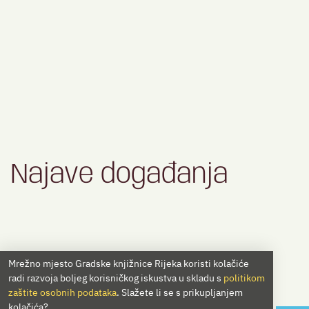
Najave događanja
Mrežno mjesto Gradske knjižnice Rijeka koristi kolačiće
radi razvoja boljeg korisničkog iskustva u skladu s
politikom
zaštite osobnih podataka
. Slažete li se s prikupljanjem
kolačića?