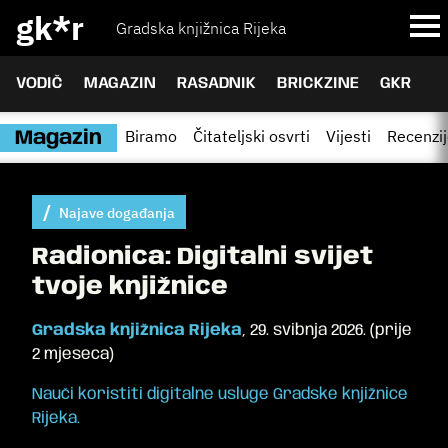
gk*r
Gradska knjižnica Rijeka
VODIČ
MAGAZIN
RASADNIK
BRICKZINE
GKR
Biramo
Čitateljski osvrti
Vijesti
Recenzi
Magazin
Najave događanja
Radionica: Digitalni svijet
tvoje knjižnice
Gradska knjižnica Rijeka
,
29. svibnja 2026.
(
prije
2 mjeseca
)
Nauči koristiti digitalne usluge Gradske knjižnice
Rijeka.