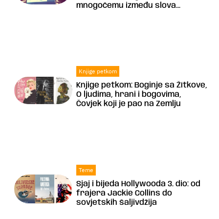
mnogočemu između slova...
Knjige petkom
Knjige petkom: Boginje sa Žítkove,
O ljudima, hrani i bogovima,
Čovjek koji je pao na Zemlju
Teme
Sjaj i bijeda Hollywooda 3. dio: od
frajera Jackie Collins do
sovjetskih šaljivdžija