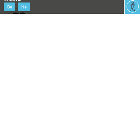
Da
Ne
02.
07.
16:00
sati
Benčić
Najave događanja
Književna večer
Spisateljskog kluba GKR
Druženje uz priče.