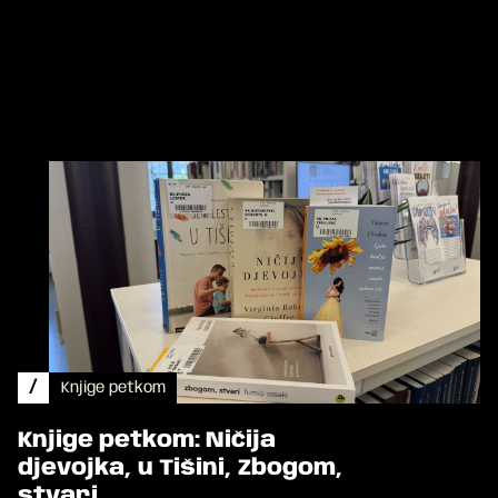
/
Knjige petkom
Knjige petkom: Ničija
djevojka, u Tišini, Zbogom,
stvari