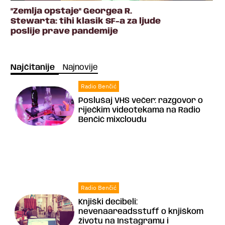
"Zemlja opstaje" Georgea R.
Stewarta: tihi klasik SF-a za ljude
poslije prave pandemije
Najčitanije
Najnovije
Radio Benčić
Poslušaj VHS večer: razgovor o
riječkim videotekama na Radio
Benčić mixcloudu
Radio Benčić
Knjiški decibeli:
nevenaareadsstuff o knjiškom
životu na Instagramu i