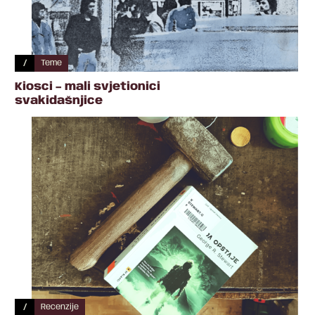
/
Teme
Kiosci – mali svjetionici
svakidašnjice
/
Recenzije