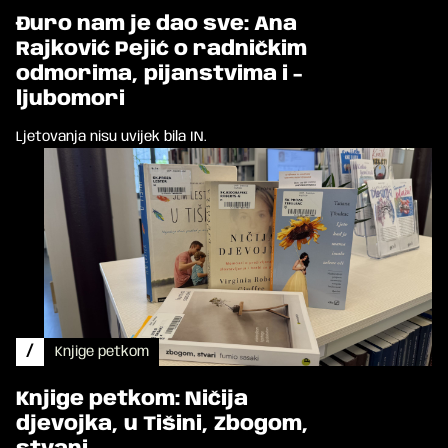
Đuro nam je dao sve: Ana
Rajković Pejić o radničkim
odmorima, pijanstvima i -
ljubomori
Ljetovanja nisu uvijek bila IN.
/
Knjige petkom
Knjige petkom: Ničija
djevojka, u Tišini, Zbogom,