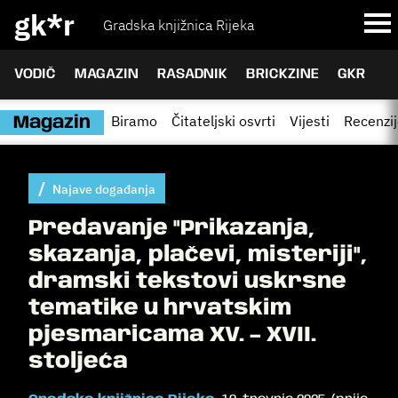
gk*r
Gradska knjižnica Rijeka
VODIČ
MAGAZIN
RASADNIK
BRICKZINE
GKR
Biramo
Čitateljski osvrti
Vijesti
Recenzi
Magazin
Najave događanja
Predavanje "Prikazanja,
skazanja, plačevi, misteriji",
dramski tekstovi uskrsne
tematike u hrvatskim
pjesmaricama XV. – XVII.
stoljeća