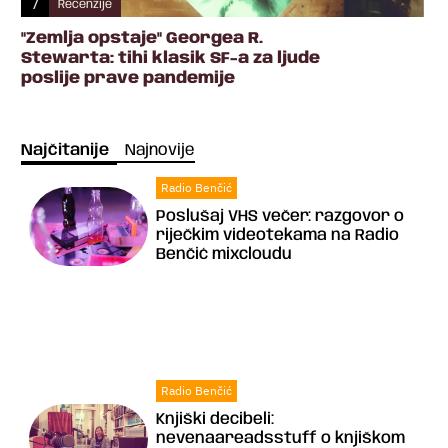
/
Recenzije
"Zemlja opstaje" Georgea R.
Stewarta: tihi klasik SF-a za ljude
poslije prave pandemije
Najčitanije
Najnovije
Radio Benčić
Poslušaj VHS večer: razgovor o
riječkim videotekama na Radio
Benčić mixcloudu
Radio Benčić
Knjiški decibeli:
nevenaareadsstuff o knjiškom