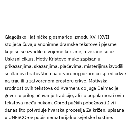
Glagoljske i latiničke pjesmarice između XV. i XVII.
stoljeća čuvaju anonimne dramske tekstove i pjesme
koje su se izvodile u vrijeme korizme, a vezane su uz
Uskrsni ciklus. Motiv Kristove muke zapisan u
prikazanjima, skazanjima, plačevima, misterijima izvodili
su članovi bratovština na otvorenoj pozornici ispred crkve
na trgu ili u zatvorenom prostoru crkve. Motivska
srodnost ovih tekstova od Kvarnera do juga Dalmacije
govori u prilog očuvanju tradicije, ali i o popularnosti ovih
tekstova među pukom. Obred pučkih pobožnosti živi i
danas što potvrđuje hvarska procesija Za križen, upisana
u UNESCO-ov popis nematerijalne svjetske baštine.