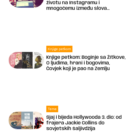
životu na Instagramu i
mnogočemu između slova...
Knjige petkom
Knjige petkom: Boginje sa Žítkove,
O ljudima, hrani i bogovima,
Čovjek koji je pao na Zemlju
Teme
Sjaj i bijeda Hollywooda 3. dio: od
frajera Jackie Collins do
sovjetskih šaljivdžija