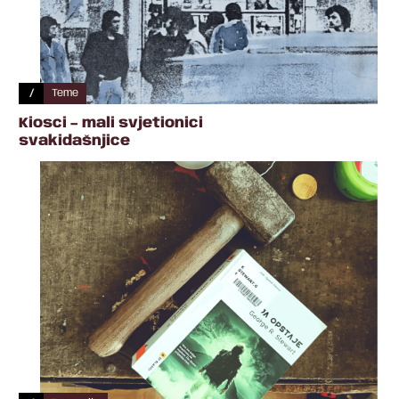
/
Teme
Kiosci – mali svjetionici
svakidašnjice