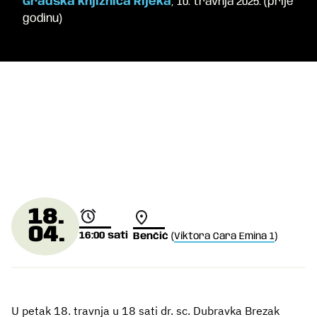
Gradska knjižnica Rijeka
,
10. travnja 2025.
(
prije
godinu
)
18.
04.
16:00
sati
Benčić
(
Viktora Cara Emina 1
)
U petak 18. travnja u 18 sati dr. sc. Dubravka Brezak