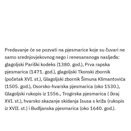
Predavanje će se pozvati na pjesmarice koje su čuvari ne
samo srednjovjekovnog nego i renesansnoga nasljeđa:
glagoljski Pariški kodeks (1380. god.), Prva rapska
pjesmarica (1471. god.), glagoljski Tkonski zbornik
(početak XVI. st.), Glagoljski zbornik Šimuna Klimantovića
(1505. god.), Osorsko-hvarska pjesmarica (oko 1530.),
Glagoljski rukopis iz 1556., Trogirska pjesmarica ( (kraj
XVI. st.), hvarsko skazanje skidanja Isusa s križa (rukopis
iz XVII. st.) i Budljanska pjesmarica (oko 1640. god.).