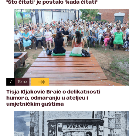
"Što čitati" je postalo "kada čitati"
/
Teme
Tisja Kljaković Braić o delikatnosti
humora, odmaranju u ateljeu i
umjetničkim guštima