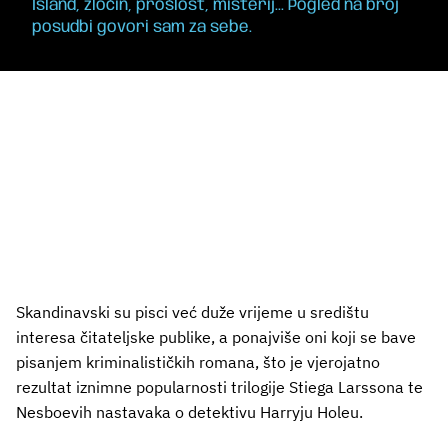
Island, zločin, prošlost, misterij... Pogled na
broj
posudbi govori sam za sebe.
Skandinavski su pisci već duže vrijeme u središtu
interesa čitateljske publike, a ponajviše oni koji se bave
pisanjem kriminalističkih romana, što je vjerojatno
rezultat iznimne popularnosti trilogije Stiega Larssona te
Nesboevih nastavaka o detektivu Harryju Holeu.