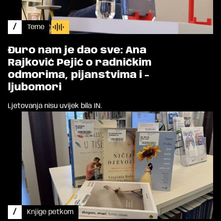
/
Teme
Đuro nam je dao sve: Ana
Rajković Pejić o radničkim
odmorima, pijanstvima i -
ljubomori
Ljetovanja nisu uvijek bila IN.
/
Knjige petkom