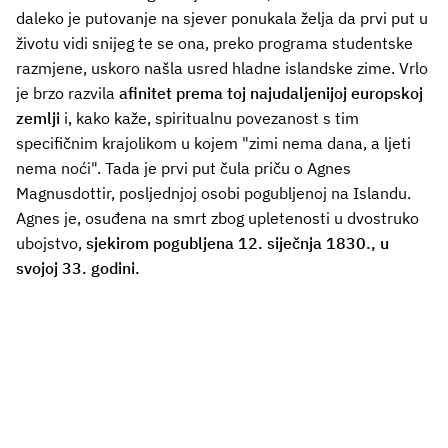
daleko je putovanje na sjever ponukala želja da prvi put u
životu vidi snijeg te se ona, preko programa studentske
razmjene, uskoro našla usred hladne islandske zime. Vrlo
je brzo razvila
afinitet prema toj najudaljenijoj europskoj
zemlji
i, kako kaže, spiritualnu povezanost s tim
specifičnim krajolikom u kojem "zimi nema dana, a ljeti
nema noći". Tada je prvi put čula priču o Agnes
Magnusdottir, posljednjoj osobi pogubljenoj na Islandu.
Agnes je, osuđena na smrt zbog upletenosti u dvostruko
ubojstvo,
sjekirom pogubljena 12. siječnja 1830., u
svojoj 33. godini.