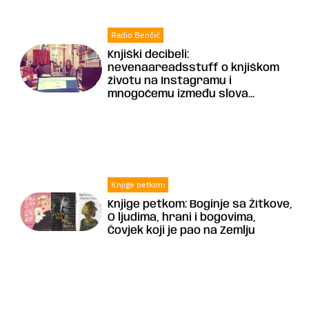
Radio Benčić
Knjiški decibeli:
nevenaareadsstuff o knjiškom
životu na Instagramu i
mnogočemu između slova...
Knjige petkom
Knjige petkom: Boginje sa Žítkove,
O ljudima, hrani i bogovima,
Čovjek koji je pao na Zemlju