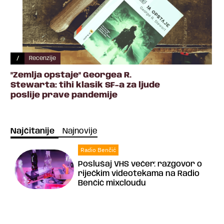
/
Recenzije
"Zemlja opstaje" Georgea R.
Stewarta: tihi klasik SF-a za ljude
poslije prave pandemije
Najčitanije
Najnovije
Radio Benčić
Poslušaj VHS večer: razgovor o
riječkim videotekama na Radio
Benčić mixcloudu