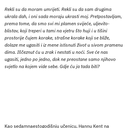
Rekli su da moram umrijeti. Rekli su da sam drugima
ukrala dah, i oni sada moraju ukrasti moj. Pretpostavljam,
prema tome, da smo svi mi plamen svijeće, uljevito-
blistav, koji treperi u tami na vjetru što huji i u tišini
prostorije čujem korake, strašne korake koji se bliže,
dolaze me ugasiti i iz mene istisnuti život u sivom pramenu
dima. Iščeznut ću u zrak i nestati u noći. Sve će nas
ugasiti, jedno po jedno, dok ne preostane samo njihovo
svjetlo na kojem vide sebe. Gdje ću ja tada biti?
Kao sedamnaestogodišnju učenicu, Hannu Kent na