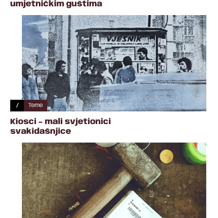
umjetničkim guštima
/
Teme
Kiosci – mali svjetionici
svakidašnjice