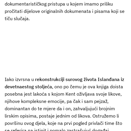
dokumentarističkog pristupa u kojem imamo priliku
pročitati dijelove originalnih dokumenata i pisama koji se
tiču slučaja.
Iako izvrsna u
rekonstrukciji surovog života Islanđana iz
devetnaestog stoljeća
, ono po čemu je ova knjiga doista
posebna jest lakoća s kojom Kent oživljava svoje likove,
njihove kompleksne emocije, pa čak i sam pejzaž,
dominantan do te mjere da i on, zahvaljujući brojnim
lirskim opisima, postaje jednim od likova. Ostružemo li
površinu ovog djela, koje na prvi pogled privlači time što
se referira na istinit i pomalo zastrašujuć događaj,