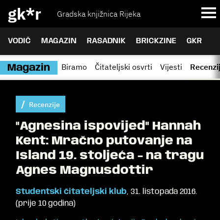
gk*r
Gradska knjižnica Rijeka
VODIČ
MAGAZIN
RASADNIK
BRICKZINE
GKR
Biramo
Čitateljski osvrti
Vijesti
Recenzi
Magazin
Recenzije
"Agnesina ispovijed" Hannah
Kent: Mračno putovanje na
Island 19. stoljeća - na tragu
Agnes Magnusdottir
Studentski čitateljski klub
,
31. listopada 2016.
(
prije 10 godina
)