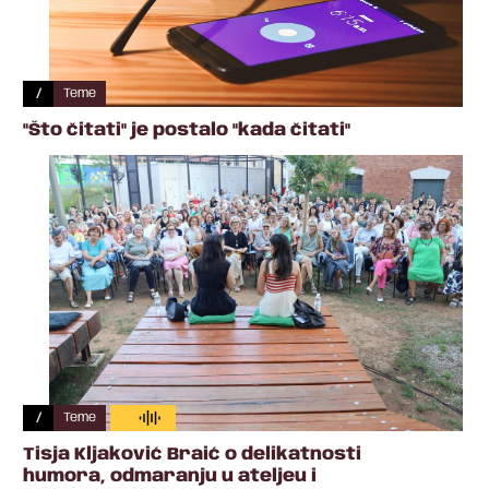
/
Teme
"Što čitati" je postalo "kada čitati"
/
Teme
Tisja Kljaković Braić o delikatnosti
humora, odmaranju u ateljeu i