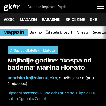
gk*r
Gradska knjižnica Rijeka
VODIČ
MAGAZIN
RASADNIK
BRICKZINE
GKR
Biramo
Čitateljski osvrti
Vijesti
Recenzi
Magazin
Susreti čitateljskih klubova
Najbolje godine: "Gospa od
badema" Marina Fiorato
Gradska knjižnica Rijeka
,
5. svibnja 2026.
(
prije
3 mjeseca
)
Sljedeći sastanak kluba održat će se 1. lipnja u 18
sati u Ogranku Zamet.