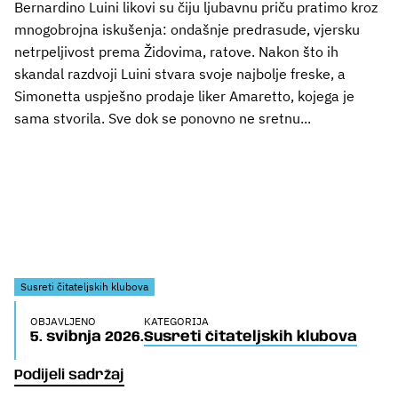
Bernardino Luini likovi su čiju ljubavnu priču pratimo kroz
mnogobrojna iskušenja: ondašnje predrasude, vjersku
netrpeljivost prema Židovima, ratove. Nakon što ih
skandal razdvoji Luini stvara svoje najbolje freske, a
Simonetta uspješno prodaje liker Amaretto, kojega je
sama stvorila. Sve dok se ponovno ne sretnu...
Susreti čitateljskih klubova
OBJAVLJENO
KATEGORIJA
5. svibnja 2026.
Susreti čitateljskih klubova
Podijeli sadržaj