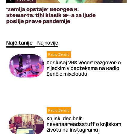
"Zemlja opstaje" Georgea R.
Stewarta: tihi klasik SF-a za ljude
poslije prave pandemije
Najčitanije
Najnovije
Radio Benčić
Poslušaj VHS večer: razgovor o
riječkim videotekama na Radio
Benčić mixcloudu
Radio Benčić
Knjiški decibeli:
nevenaareadsstuff o knjiškom
životu na Instagramu i