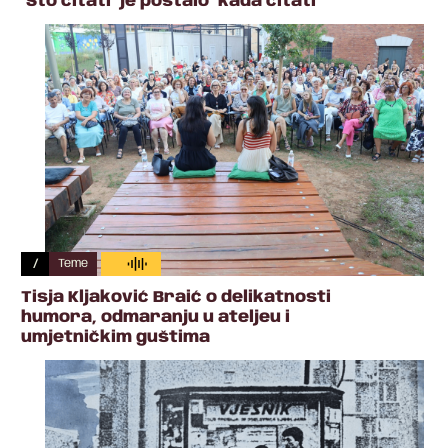
"Što čitati" je postalo "kada čitati"
/
Teme
Tisja Kljaković Braić o delikatnosti
humora, odmaranju u ateljeu i
umjetničkim guštima