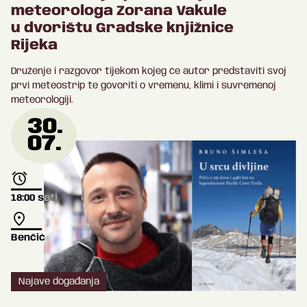
meteorologa Zorana Vakule
u dvorištu Gradske knjižnice
Rijeka
Druženje i razgovor tijekom kojeg će autor predstaviti svoj
prvi meteostrip te govoriti o vremenu, klimi i suvremenoj
meteorologiji.
30.
07.
18:00
sati
Benčić
Najave događanja