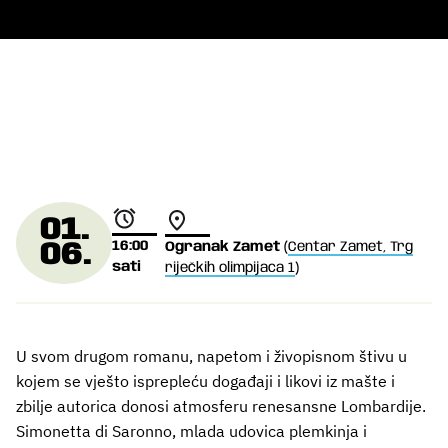
01.
16:00
06.
Ogranak Zamet
(
Centar Zamet, Trg
sati
riječkih olimpijaca 1
)
U svom drugom romanu, napetom i živopisnom štivu u
kojem se vješto isprepleću događaji i likovi iz mašte i
zbilje autorica donosi atmosferu renesansne Lombardije.
Simonetta di Saronno, mlada udovica plemkinja i