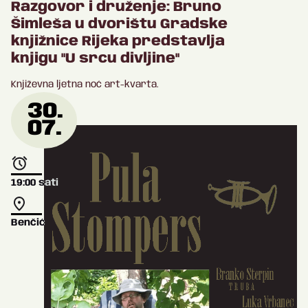
Razgovor i druženje: Bruno
Šimleša u dvorištu Gradske
knjižnice Rijeka predstavlja
knjigu "U srcu divljine"
Književna ljetna noć art-kvarta.
30.
07.
19:00
sati
Benčić