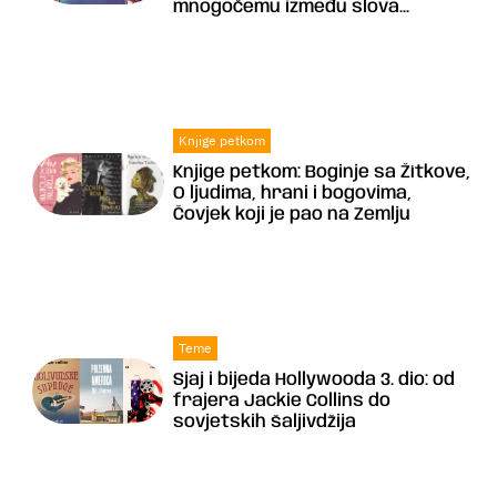
mnogočemu između slova...
Knjige petkom
Knjige petkom: Boginje sa Žítkove,
O ljudima, hrani i bogovima,
Čovjek koji je pao na Zemlju
Teme
Sjaj i bijeda Hollywooda 3. dio: od
frajera Jackie Collins do
sovjetskih šaljivdžija