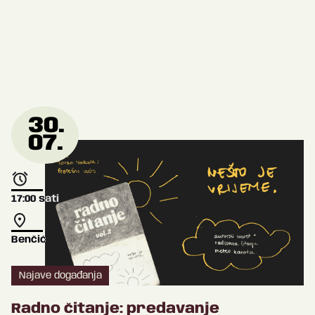
30.
07.
17:00
sati
Benčić
Najave događanja
Radno čitanje: predavanje