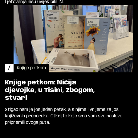
Ljetovanja nisu uvijek bila IN.
/
Knjige petkom
Knjige petkom: Ničija
djevojka, u Tišini, Zbogom,
stvari
Stigao nam je još jedan petak, a s njime i vrijeme za još
književnih preporuka. Otkrijte koje smo vam sve naslove
pripremili ovoga puta.