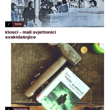
/
Teme
Kiosci – mali svjetionici
svakidašnjice
/
Recenzije