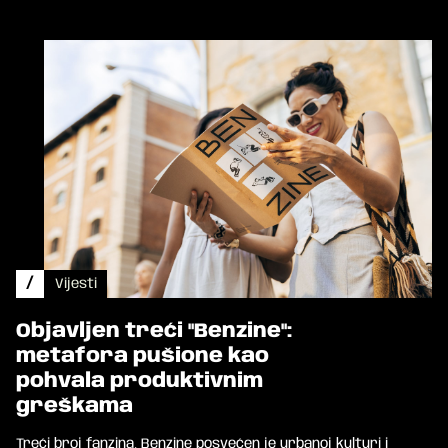
/
Vijesti
Objavljen treći "Benzine":
metafora pušione kao
pohvala produktivnim
greškama
Treći broj fanzina, Benzine posvećen je urbanoj kulturi i