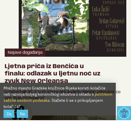
Najave događanja
Ljetna priča iz Benčića u
finalu: odlazak u ljetnu noć uz
zvuk New Orleansa
Mrežno mjesto Gradske knjižnice Rijeka koristi kolačiće
U četvrtak 30. 7. u 21 sati u art-kvartu Benčić zabavljat će
radi razvoja boljeg korisničkog iskustva u skladu s
politikom
nas "Pula Stompersi".
zaštite osobnih podataka
. Slažete li se s prikupljanjem
kolačića?
30.
Da
Ne
07.