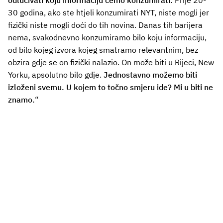
odlučivati koju informaciju ćemo konzumirati.
Prije 20-
30 godina, ako ste htjeli konzumirati NYT, niste mogli jer
fizički niste mogli doći do tih novina. Danas tih barijera
nema, svakodnevno konzumiramo bilo koju informaciju,
od bilo kojeg izvora kojeg smatramo relevantnim, bez
obzira gdje se on fizički nalazio. On može biti u Rijeci, New
Yorku, apsolutno bilo gdje.
Jednostavno možemo biti
izloženi svemu. U kojem to točno smjeru ide? Mi u biti ne
znamo.
“