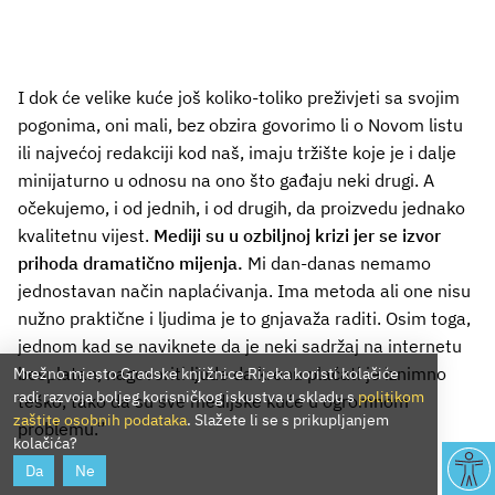
I dok će velike kuće još koliko-toliko preživjeti sa svojim
pogonima, oni mali, bez obzira govorimo li o Novom listu
ili najvećoj redakciji kod naš, imaju tržište koje je i dalje
minijaturno u odnosu na ono što gađaju neki drugi. A
očekujemo, i od jednih, i od drugih, da proizvedu jednako
kvalitetnu vijest.
Mediji su u ozbiljnoj krizi jer se izvor
prihoda dramatično mijenja.
Mi dan-danas nemamo
jednostavan način naplaćivanja. Ima metoda ali one nisu
nužno praktične i ljudima je to gnjavaža raditi. Osim toga,
jednom kad se naviknete da je neki sadržaj na internetu
besplatan, nagovoriti ljude da krenu plaćati je iznimno
Mrežno mjesto Gradske knjižnice Rijeka koristi kolačiće
radi razvoja boljeg korisničkog iskustva u skladu s
politikom
teško, tako da su sve medijske kuće u ogromnom
zaštite osobnih podataka
. Slažete li se s prikupljanjem
problemu.”
kolačića?
Da
Ne