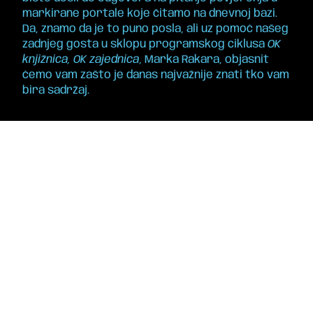
markirane portale koje čitamo na dnevnoj bazi.
Da, znamo da je to puno posla, ali uz pomoć našeg
zadnjeg gosta u sklopu programskog ciklusa
OK
knjižnica, OK zajednica
,
Marka Rakara
, objasnit
ćemo vam zašto je danas najvažnije znati tko vam
bira sadržaj.