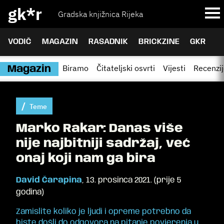
gk*r
Gradska knjižnica Rijeka
VODIČ
MAGAZIN
RASADNIK
BRICKZINE
GKR
Biramo
Čitateljski osvrti
Vijesti
Recenzi
Magazin
Teme
Marko Rakar: Danas više
nije najbitniji sadržaj, već
onaj koji nam ga bira
David Čarapina
,
13. prosinca 2021.
(
prije 5
godina
)
Zamislite koliko je ljudi i opreme potrebno da
biste došli do odgovora na pitanje povjerenja u