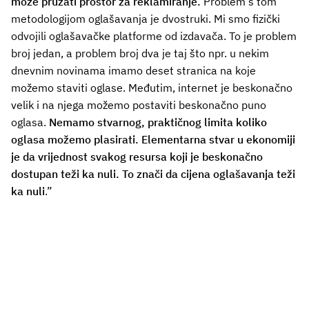
može pružati prostor za reklamiranje.
Problem s tom
metodologijom oglašavanja je dvostruki. Mi smo fizički
odvojili oglašavačke platforme od izdavača. To je problem
broj jedan, a problem broj dva je taj što npr. u nekim
dnevnim novinama imamo deset stranica na koje
možemo staviti oglase. Međutim, internet je beskonačno
velik i na njega možemo postaviti beskonačno puno
oglasa.
Nemamo stvarnog, praktičnog limita koliko
oglasa možemo plasirati. Elementarna stvar u ekonomiji
je da vrijednost svakog resursa koji je beskonačno
dostupan teži ka nuli. To znači da cijena oglašavanja teži
ka nuli
.”