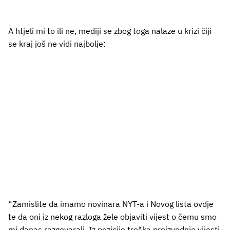
A htjeli mi to ili ne, mediji se zbog toga nalaze u krizi čiji
se kraj još ne vidi najbolje:
“Zamislite da imamo novinara NYT-a i Novog lista ovdje
te da oni iz nekog razloga žele objaviti vijest o čemu smo
mi danas razgovarali. Iz pozicije troška proizvodnje vijesti,