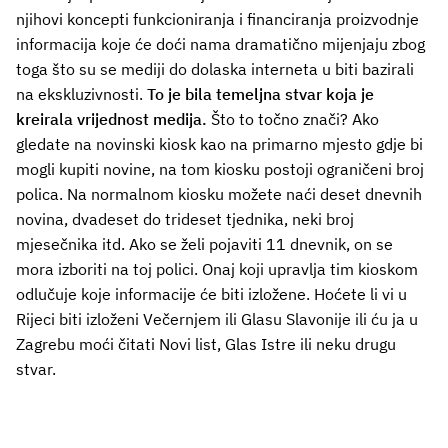
njihovi koncepti funkcioniranja i financiranja proizvodnje
informacija koje će doći nama dramatično mijenjaju zbog
toga što su se mediji do dolaska interneta u biti bazirali
na ekskluzivnosti.
To je bila temeljna stvar koja je
kreirala vrijednost medija.
Što to točno znači? Ako
gledate na novinski kiosk kao na primarno mjesto gdje bi
mogli kupiti novine, na tom kiosku postoji ograničeni broj
polica. Na normalnom kiosku možete naći deset dnevnih
novina, dvadeset do trideset tjednika, neki broj
mjesečnika itd. Ako se želi pojaviti 11 dnevnik, on se
mora izboriti na toj polici. Onaj koji upravlja tim kioskom
odlučuje koje informacije će biti izložene. Hoćete li vi u
Rijeci biti izloženi Večernjem ili Glasu Slavonije ili ću ja u
Zagrebu moći čitati Novi list, Glas Istre ili neku drugu
stvar.