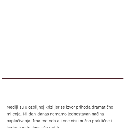
Mediji su u ozbiljnoj krizi jer se izvor prihoda dramatično
mijenja. Mi dan-danas nemamo jednostavan načina
naplaćivanja. Ima metoda ali one nisu nužno praktične i
ljudima je to gnjavaža raditi.