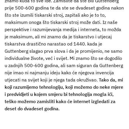
znamo kuda to sve ide. Zamislite da ste bili Guttenberg
prije 500-600 godina te da ste se dvadeset godina nakon
što ste izumili tiskarski stroj, zapitali ako je to to,
maksimum onoga što tiskarski stroj može dati. Iz naše
perspektive i razumijevanja medija i interneta, to možda
je maksimum, ali mi znamo da je tiskarstvo i utjecaj
tiskarstva drastično narastao od 1440. kada je
Guttenberg slagao prva slova i da je promijenio, ne samo
individualne živote, već i svijet. Mi znamo što se dogodilo
u zadnjih 500-600 godina, ali sam siguran da Guttenberg
nije imao ni najmanju ideju kako će njegova invencija
utjecati na svijet koji je njega tada okruživao.
Tako da, mi
koji razumijemo tehnologiju, koji možemo do neke mjere
i predvidjeti u kojem smjeru bi tehnologija mogla ići,
teško možemo zamisliti kako će internet izgledati za
deset do dvadeset godina
.