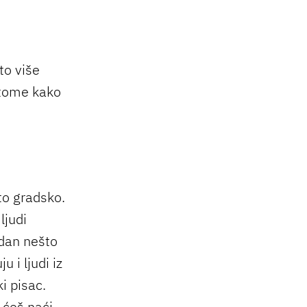
 to više
o tome kako
 to gradsko.
ljudi
 dan nešto
 i ljudi iz
i pisac.
 ćeš naći