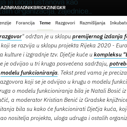
oja je uloga ustanova kao
AZIN
RASADNIK
BRICKZINE
GKR
alih organizacija, zajednice...
enzije
Forancija
Teme
Razgovori
Razmišljanja
Inkubat
razgovor
" održan je u sklopu
premijernog izdanja f
koji se razvija u sklopu projekta Rijeka 2020 - Eur
ca kulture i izgradnje tzv. Dječje kuće u
kompleksu "
e je odvijao u tri kruga posvećena sadržaju,
potreb
e
modelu funkcioniranja
. Tekst pred vama je preciz
razgovora koji se je odvijao u krugu o modelu funkc
uga o modelu funkcioniranja bila je Natali Bosić iz
čić, a moderator Kristian Benić iz Gradske knjižnice
tanja bila su k
ako će funkcionirati Dječja kuća, k
oj
ao nositelja projekta,
uloga udruga i ostalih organiz
.