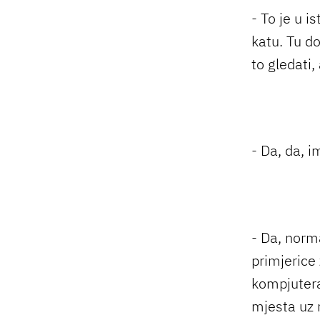
- To je u i
katu. Tu do
to gledati,
- Da, da, 
- Da, norm
primjerice
kompjutera
mjesta uz r