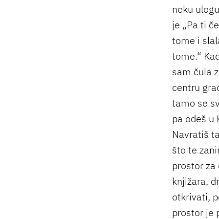
neku ulogu
je „Pa ti č
tome i slal
tome.“ Kad 
sam čula za
centru grad
tamo se sv
pa odeš u 
Navratiš ta
što te zan
prostor za
knjižara, d
otkrivati, 
prostor je 