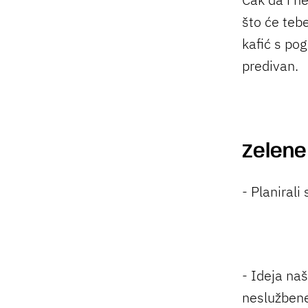
što će teb
kafić s pog
predivan.
Zelene
- Planirali
- Ideja na
neslužbene