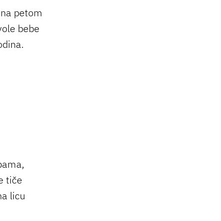
je na petom
 vole bebe
odina.
ebama,
 tiče
a licu