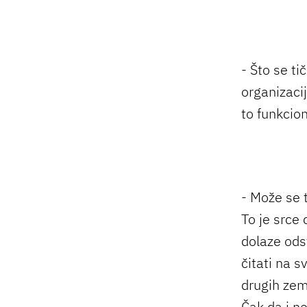
- Što se ti
organizacij
to funkcion
- Može se t
To je srce 
dolaze ods
čitati na s
drugih zema
Čak da i n