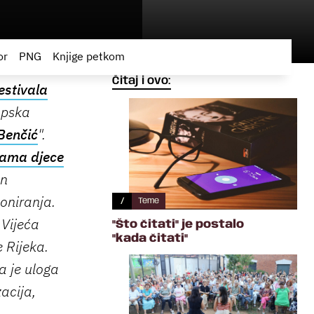
or
PNG
Knjige petkom
Čitaj i ovo:
estivala
opska
Benčić
".
ama djece
an
ioniranja.
/
Teme
 Vijeća
"Što čitati" je postalo
"kada čitati"
 Rijeka.
a je uloga
acija,