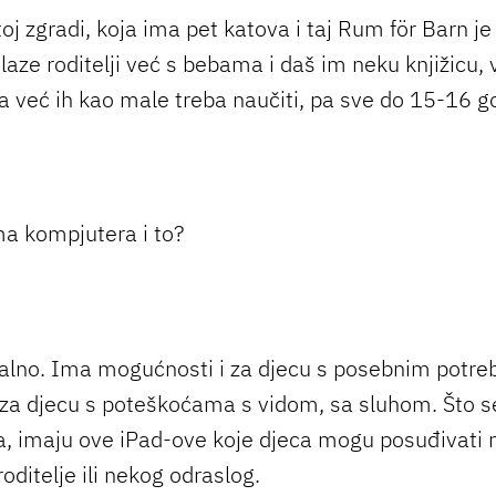
stoj zgradi, koja ima pet katova i taj Rum för Barn 
laze roditelji već s bebama i daš im neku knjižicu,
 a već ih kao male treba naučiti, pa sve do 15-16 g
ima kompjutera i to?
alno. Ima mogućnosti i za djecu s posebnim potr
 za djecu s poteškoćama s vidom, sa sluhom. Što se
, imaju ove iPad-ove koje djeca mogu posuđivati n
oditelje ili nekog odraslog.