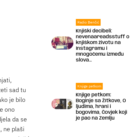
Radio Benčić
Knjiški decibeli:
nevenaareadsstuff o
knjiškom životu na
Instagramu i
mnogočemu između
slova...
jati,
Knjige petkom
zeti sad tu
Knjige petkom:
ko je bilo
Boginje sa Žítkove, O
ljudima, hrani i
se ono
bogovima, Čovjek koji
jela da se
je pao na Zemlju
, ne plaši