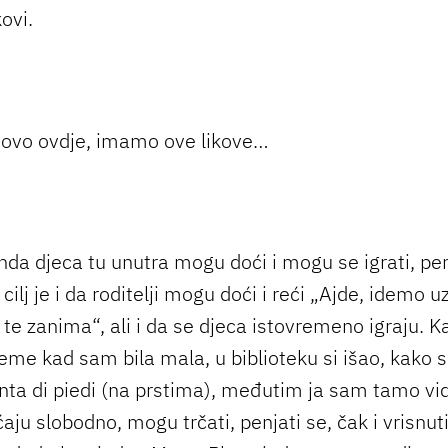
kovi.
o ovo ovdje, imamo ove likove…
nda djeca tu unutra mogu doći i mogu se igrati, pen
i cilj je i da roditelji mogu doći i reći „Ajde, idemo u
 te zanima“, ali i da se djeca istovremeno igraju. Ka
jeme kad sam bila mala, u biblioteku si išao, kako 
unta di piedi (na prstima), međutim ja sam tamo vid
aju slobodno, mogu trčati, penjati se, čak i vrisnuti