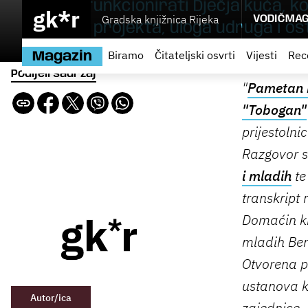
Kako će funkcionirati Dječja kuća, k
gk*r
Gradska knjižnica Rijeka
VODIČ
MAG
nositelja projekta, uloga udruga i ost
Biramo
Čitateljski osvrti
Vijesti
Rec
Magazin
Podijeli sadržaj
"
Pametan 
"Tobogan"
prijestolni
Razgovor s
i mladih
t
transkript 
Domaćin kr
mladih Ben
Otvorena pi
ustanova k
Autor/ica
zajednice..