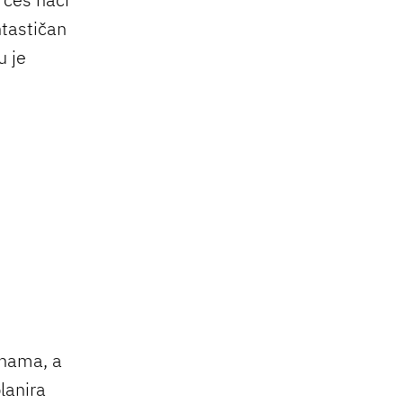
ntastičan
u je
inama, a
lanira