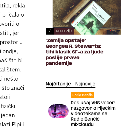
tila, rekla
 pričala o
ovoriti o
iti, jer
/
Recenzije
 prostor u
"Zemlja opstaje"
Georgea R. Stewarta:
 ondje, i
tihi klasik SF-a za ljude
poslije prave
aš što bi
pandemije
zalištem.
ti nešto
Najčitanije
Najnovije
 što znači
Radio Benčić
toji
Poslušaj VHS večer:
fizički
razgovor o riječkim
i jedan
videotekama na
Radio Benčić
lazi Pipi i
mixcloudu