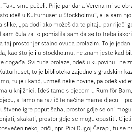
. Tako smo počeli. Prije par dana Verena mi se obra
esto ideš u Kulturhuset u Stockholmu“, a ja sam njoj
a slike, „pa dođi ako možeš da te pitaju par riječi g
sam čula za to pomislila sam da se to treba iskorist
 taj prostor jer stalno ovuda prolazim. To je jedan
a, kao što je i u Stockholmu, ne znam jeste kad bili
e događa. Svi tuda prolaze, odeš u kupovinu i ne zn
Kulturhuset, to je biblioteka zajedno s gradskim ka
mo, tu je i kafić, uzmeš neke novine, pa odeš vidje
ima u knjižnici. Ideš tamo s djecom u Rum för Barn,
 djecu, a tamo na različite načine mame djecu – pos
ruštvene igre poput šaha, prostor gdje se oni mogu 
penjati, skakati, prostor gdje se mogu opustiti. Cijel
posvećen nekoj priči, npr. Pipi Dugoj Čarapi, tu se na