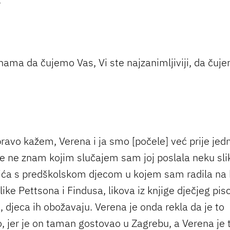
 nama da čujemo Vas, Vi ste najzanimljiviji, da čuj
ravo kažem, Verena i ja smo [počele] već prije jedn
še ne znam kojim slučajem sam joj poslala neku slik
tića s predškolskom djecom u kojem sam radila na 
like Pettsona i Findusa, likova iz knjige dječjeg pi
, djeca ih obožavaju. Verena je onda rekla da je to
o, jer je on taman gostovao u Zagrebu, a Verena je 