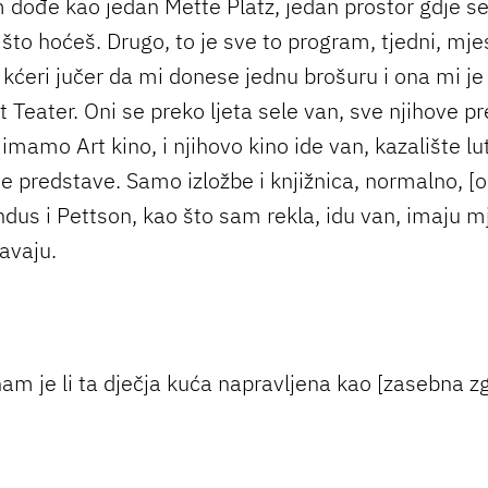
im dođe kao jedan Mette Platz, jedan prostor gdje se
što hoćeš. Drugo, to je sve to program, tjedni, mje
kćeri jučer da mi donese jednu brošuru i ona mi je 
 Teater. Oni se preko ljeta sele van, sve njihove p
imamo Art kino, i njihovo kino ide van, kazalište lu
ve predstave. Samo izložbe i knjižnica, normalno, [o
ndus i Pettson, kao što sam rekla, idu van, imaju mju
avaju.
nam je li ta dječja kuća napravljena kao [zasebna z