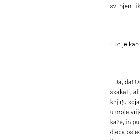
svi njeni li
- To je ka
- Da, da! O
skakati, al
knjigu koja
u moje vri
kaže, in p
djeca osjeć