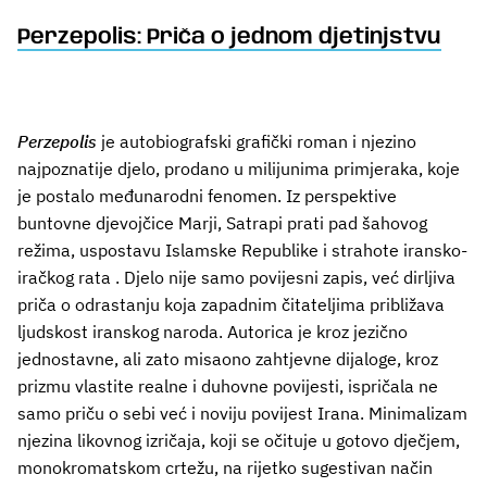
Perzepolis: Priča o jednom djetinjstvu
Perzepolis
je autobiografski grafički roman i njezino
najpoznatije djelo, prodano u milijunima primjeraka, koje
je postalo međunarodni fenomen. Iz perspektive
buntovne djevojčice Marji, Satrapi prati pad šahovog
režima, uspostavu Islamske Republike i strahote iransko-
iračkog rata . Djelo nije samo povijesni zapis, već dirljiva
priča o odrastanju koja zapadnim čitateljima približava
ljudskost iranskog naroda. Autorica je kroz jezično
jednostavne, ali zato misaono zahtjevne dijaloge, kroz
prizmu vlastite realne i duhovne povijesti, ispričala ne
samo priču o sebi već i noviju povijest Irana. Minimalizam
njezina likovnog izričaja, koji se očituje u gotovo dječjem,
monokromatskom crtežu, na rijetko sugestivan način