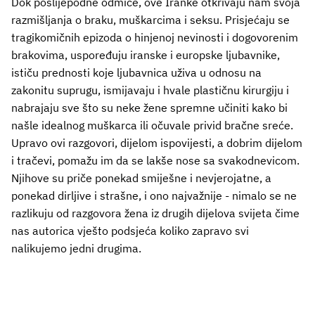
Dok poslijepodne odmiče, ove Iranke otkrivaju nam svoja
razmišljanja o braku, muškarcima i seksu. Prisjećaju se
tragikomičnih epizoda o hinjenoj nevinosti i dogovorenim
brakovima, uspoređuju iranske i europske ljubavnike,
ističu prednosti koje ljubavnica uživa u odnosu na
zakonitu suprugu, ismijavaju i hvale plastičnu kirurgiju i
nabrajaju sve što su neke žene spremne učiniti kako bi
našle idealnog muškarca ili očuvale privid bračne sreće.
Upravo ovi razgovori, dijelom ispovijesti, a dobrim dijelom
i tračevi, pomažu im da se lakše nose sa svakodnevicom.
Njihove su priče ponekad smiješne i nevjerojatne, a
ponekad dirljive i strašne, i ono najvažnije - nimalo se ne
razlikuju od razgovora žena iz drugih dijelova svijeta čime
nas autorica vješto podsjeća koliko zapravo svi
nalikujemo jedni drugima.