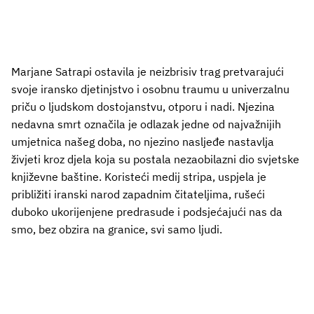
Marjane Satrapi ostavila je neizbrisiv trag pretvarajući
svoje iransko djetinjstvo i osobnu traumu u univerzalnu
priču o ljudskom dostojanstvu, otporu i nadi. Njezina
nedavna smrt označila je odlazak jedne od najvažnijih
umjetnica našeg doba, no njezino nasljeđe nastavlja
živjeti kroz djela koja su postala nezaobilazni dio svjetske
književne baštine. Koristeći medij stripa, uspjela je
približiti iranski narod zapadnim čitateljima, rušeći
duboko ukorijenjene predrasude i podsjećajući nas da
smo, bez obzira na granice, svi samo ljudi.