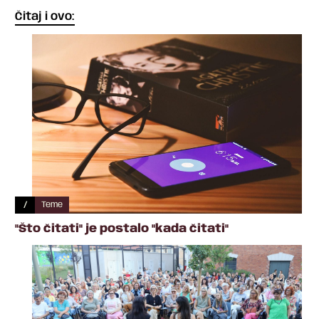
Čitaj i ovo:
/
Teme
"Što čitati" je postalo "kada čitati"