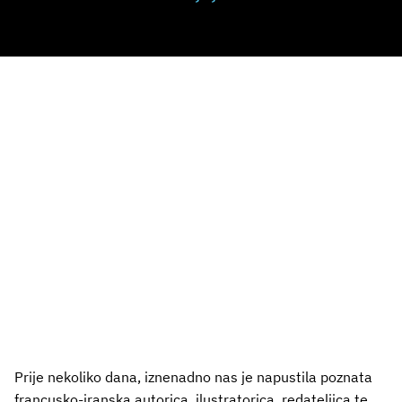
Prije nekoliko dana, iznenadno nas je napustila poznata
francusko-iranska autorica, ilustratorica, redateljica te