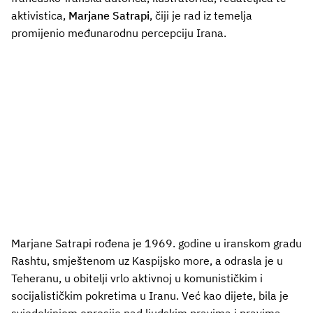
aktivistica,
Marjane Satrapi
, čiji je rad iz temelja
promijenio međunarodnu percepciju Irana.
Marjane Satrapi rođena je 1969. godine u iranskom gradu
Rashtu, smještenom uz Kaspijsko more, a odrasla je u
Teheranu, u obitelji vrlo aktivnoj u komunističkim i
socijalističkim pokretima u Iranu. Već kao dijete, bila je
svjedokinjom opresije nad ljudskim pravima i pravima