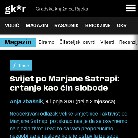
gk*r
Gradska knjižnica Rijeka
VODIČ
MAGAZIN
RASADNIK
BRICKZINE
GKR
Biramo
Čitateljski osvrti
Vijesti
Recenzi
Magazin
Teme
Svijet po Marjane Satrapi:
crtanje kao čin slobode
Anja Zbašnik
,
8. lipnja 2026.
(
prije 2 mjeseca
)
Neočekivani odlazak velike umjetnice i aktivistice
Marjane Satrapi potaknuo nas je da se osvrnemo
na njezin život i rad te da vam preporučimo
nezaobilazne naslove koje je ostavila iza sebe.