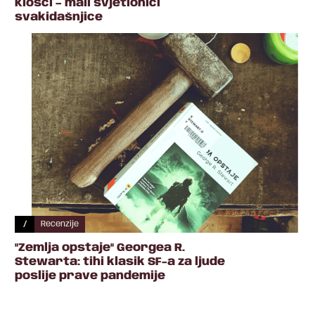
Kiosci – mali svjetionici
svakidašnjice
/
Recenzije
"Zemlja opstaje" Georgea R.
Stewarta: tihi klasik SF-a za ljude
poslije prave pandemije