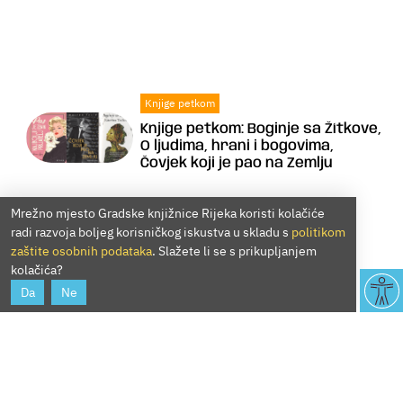
Knjige petkom
Knjige petkom: Boginje sa Žítkove,
O ljudima, hrani i bogovima,
Čovjek koji je pao na Zemlju
Mrežno mjesto Gradske knjižnice Rijeka koristi kolačiće
radi razvoja boljeg korisničkog iskustva u skladu s
politikom
zaštite osobnih podataka
. Slažete li se s prikupljanjem
kolačića?
Da
Ne
Teme
Sjaj i bijeda Hollywooda 3. dio: od
frajera Jackie Collins do
sovjetskih šaljivdžija