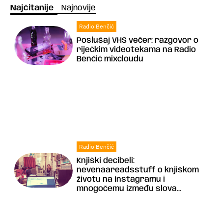
Najčitanije
Najnovije
Radio Benčić
Poslušaj VHS večer: razgovor o
riječkim videotekama na Radio
Benčić mixcloudu
Radio Benčić
Knjiški decibeli:
nevenaareadsstuff o knjiškom
životu na Instagramu i
mnogočemu između slova...