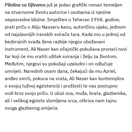
Piletina sa šljivama
još je jedan grafički roman temeljen
na stvarnome životu autorice i osobama iz njezine
neposredne blizine. Smješten u Teheran 1958. godine,
prati priču o Aliju Nasseru kanu, autoričinu ujaku, jednom
od najslavnijih iranskih svirača tara. Kada mu u jednoj od
bezbrojnih svađa žena razbije njegov obožavani
instrument, Ali Naser kan očajnički pokušava pronaći novi
tar koji će mu vratiti užitak sviranja i želju za životom.
Međutim, njegovi su pokušaji uzaludni i on odlučuje
umrijeti. Narednih osam dana, čekajući da mu Azriel,
anđeo smrti, pokuca na vrata, Ali Naser kan kontemplira
o svojoj tužnoj egzistenciji i prošlosti te nas postupno
vodi kroz svoju priču. U ulozi oca, muža, brata, glazbenika,
ali i velikog egoista slomljena srca, otkriva nam tajnu
svoga glazbenog umijeća.