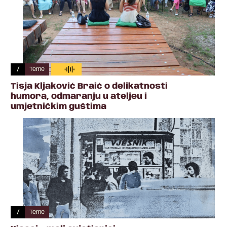
/
Teme
Tisja Kljaković Braić o delikatnosti
humora, odmaranju u ateljeu i
umjetničkim guštima
/
Teme