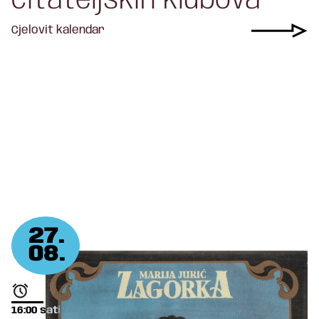
čitateljskih klubova
Cjelovit kalendar
27.
08.
16:00
sati