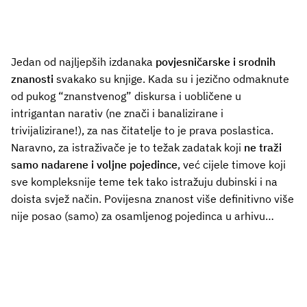
Jedan od najljepših izdanaka
povjesničarske i srodnih
znanosti
svakako su knjige. Kada su i jezično odmaknute
od pukog “znanstvenog” diskursa i uobličene u
intrigantan narativ (ne znači i banalizirane i
trivijalizirane!), za nas čitatelje to je prava poslastica.
Naravno, za istraživače je to težak zadatak koji
ne traži
samo nadarene i voljne pojedince
, već cijele timove koji
sve kompleksnije teme tek tako istražuju dubinski i na
doista svjež način. Povijesna znanost više definitivno više
nije posao (samo) za osamljenog pojedinca u arhivu…