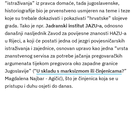
“istraživanja” iz pravca domaće, tada jugoslavenske,
historiografije bio je prvenstveno usmjeren na teme i teze
koje su trebale dokazivati i pokazivati “hrvatske” slojeve
grada. Tako je npr.
Jadranski institut JAZU-a
, odnosno
današnji nasljednik Zavod za povijesne znanosti HAZU-a
u Rijeci, a koji će postati jedna od jezgri povjesničarskih
istraživanja i zajednice, osnovan upravo kao jedna “vrsta
znanstvenog servisa za potrebe jačanja pregovaračkih
argumenata tijekom pregovora oko zapadne granice
Jugoslavije” (“
U skladu s marksizmom ili činjenicama
?”
Magdalena Najbar - Agičić), što je činjenica koja se u
pristupu i duhu osjeti do danas.