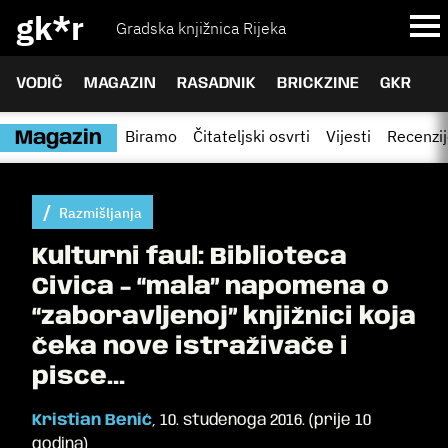
gk*r
Gradska knjižnica Rijeka
VODIČ
MAGAZIN
RASADNIK
BRICKZINE
GKR
Biramo
Čitateljski osvrti
Vijesti
Recenzi
Magazin
Razmišljanja
Kulturni faul: Biblioteca
Civica - “mala” napomena o
“zaboravljenoj” knjižnici koja
čeka nove istraživače i
pisce…
Kristian Benić
,
10. studenoga 2016.
(
prije 10
godina
)