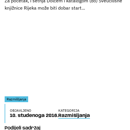
Za početak, i šetnja Dolcem i katalogom (do) Sveučilišne
knjižnice Rijeka može biti dobar start...
Razmišljanja
OBJAVLJENO
KATEGORIJA
10. studenoga 2016.
Razmišljanja
Podijeli sadržaj