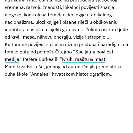
vremena, razvoju znanosti, lokalnoj povijesti znanja i
njegovoj kontroli na temelju ideologije i radikalnog
nacionalizma, ulozi knjige i pisane riječi u oblikovanju
identiteta i osjećaja cijelih gradova…. Želimo osjetiti
ljude
od krvi i mesa
, njihovu energiju, vizije i strepnje…
Kulturalna povijest s cijelim nizom pristupa i paradigmi na
tom je putu od pomoći. Čitajmo “
Socijalnu povijest
medija
” Petera Burkea ili “
Kruh, maštu & mast
”
Miroslava Bertoše, jednog od autentičnijih prenositelja
duha škole “Annales” hrvatskom historiografijom…