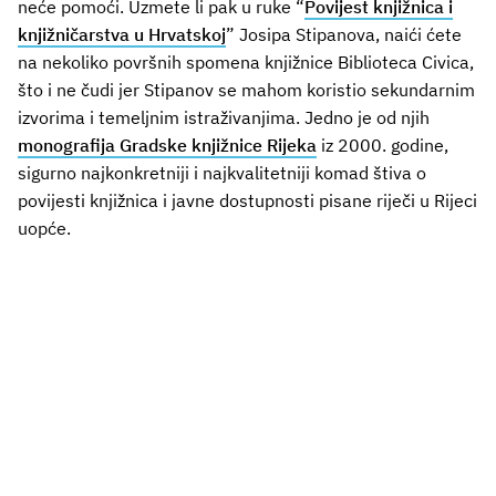
neće pomoći. Uzmete li pak u ruke “
Povijest knjižnica i
knjižničarstva u Hrvatskoj
” Josipa Stipanova, naići ćete
na nekoliko površnih spomena knjižnice Biblioteca Civica,
što i ne čudi jer Stipanov se mahom koristio sekundarnim
izvorima i temeljnim istraživanjima. Jedno je od njih
monografija Gradske knjižnice Rijeka
iz 2000. godine,
sigurno najkonkretniji i najkvalitetniji komad štiva o
povijesti knjižnica i javne dostupnosti pisane riječi u Rijeci
uopće.