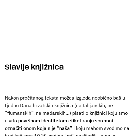
Slavlje knjižnica
Nakon pročitanog teksta možda izgleda neobično baš u
tjednu Dana hrvatskih knjižnica (ne talijanskih, ne
“fiumanskih”, ne mađarskih…) pisati o knjižnici koju smo
u vrlo
površnom identitetom etiketiranju spremni
označiti onom koja nije “naša”
i koju mahom svodimo na
broj koji smo 1945. godine “mi” naslijedili - a on je