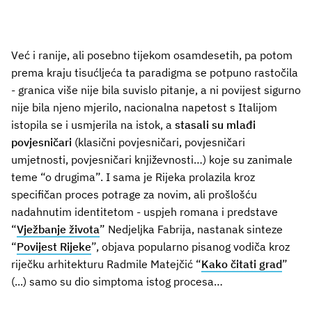
Već i ranije, ali posebno tijekom osamdesetih, pa potom
prema kraju tisućljeća ta paradigma se potpuno rastočila
- granica više nije bila suvislo pitanje, a ni povijest sigurno
nije bila njeno mjerilo, nacionalna napetost s Italijom
istopila se i usmjerila na istok, a
stasali su mlađi
povjesničari
(klasični povjesničari, povjesničari
umjetnosti, povjesničari književnosti…) koje su zanimale
teme “o drugima”. I sama je Rijeka prolazila kroz
specifičan proces potrage za novim, ali prošlošću
nadahnutim identitetom - uspjeh romana i predstave
“
Vježbanje života
” Nedjeljka Fabrija, nastanak sinteze
“
Povijest Rijeke
”, objava popularno pisanog vodiča kroz
riječku arhitekturu Radmile Matejčić “
Kako čitati grad
”
(...) samo su dio simptoma istog procesa…