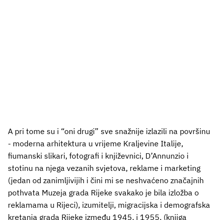
A pri tome su i “oni drugi” sve snažnije izlazili na površinu
- moderna arhitektura u vrijeme Kraljevine Italije,
fiumanski slikari, fotografi i književnici, D’Annunzio i
stotinu na njega vezanih svjetova, reklame i marketing
(jedan od zanimljivijih i čini mi se neshvaćeno značajnih
pothvata Muzeja grada Rijeke svakako je bila izložba o
reklamama u Rijeci), izumitelji, migracijska i demografska
kretanja grada Rijeke između 1945. i 1955. (knjiga