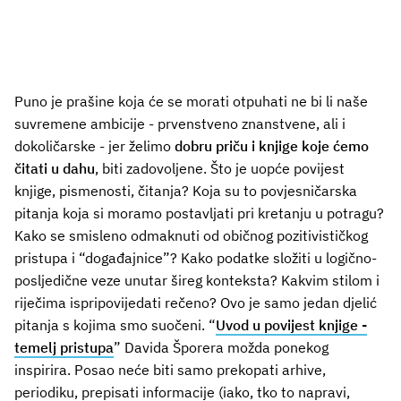
Puno je prašine koja će se morati otpuhati ne bi li naše
suvremene ambicije - prvenstveno znanstvene, ali i
dokoličarske - jer želimo
dobru priču i knjige koje ćemo
čitati u dahu
, biti zadovoljene. Što je uopće povijest
knjige, pismenosti, čitanja? Koja su to povjesničarska
pitanja koja si moramo postavljati pri kretanju u potragu?
Kako se smisleno odmaknuti od običnog pozitivističkog
pristupa i “događajnice”? Kako podatke složiti u logično-
posljedične veze unutar šireg konteksta? Kakvim stilom i
riječima ispripovijedati rečeno? Ovo je samo jedan djelić
pitanja s kojima smo suočeni. “
Uvod u povijest knjige -
temelj pristupa
” Davida Šporera možda ponekog
inspirira. Posao neće biti samo prekopati arhive,
periodiku, prepisati informacije (iako, tko to napravi,