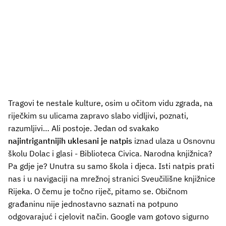
Tragovi te nestale kulture, osim u očitom vidu zgrada, na
riječkim su ulicama zapravo slabo vidljivi, poznati,
razumljivi… Ali postoje. Jedan od svakako
najintrigantnijih uklesani je natpis
iznad ulaza u Osnovnu
školu Dolac i glasi - Biblioteca Civica. Narodna knjižnica?
Pa gdje je? Unutra su samo škola i djeca. Isti natpis prati
nas i u navigaciji na mrežnoj stranici Sveučilišne knjižnice
Rijeka. O čemu je točno riječ, pitamo se. Običnom
građaninu nije jednostavno saznati na potpuno
odgovarajuć i cjelovit način. Google vam gotovo sigurno