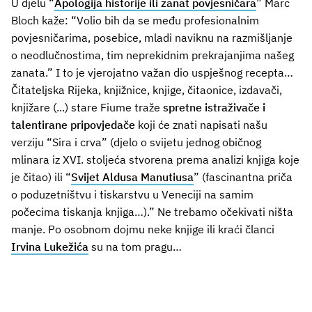
U djelu “
Apologija historije ili zanat povjesničara
” Marc
Bloch kaže: “Volio bih da se među profesionalnim
povjesničarima, posebice, mladi naviknu na razmišljanje
o neodlučnostima, tim neprekidnim prekrajanjima našeg
zanata.” I to je vjerojatno važan dio uspješnog recepta…
Čitateljska Rijeka, knjižnice, knjige, čitaonice, izdavači,
knjižare (...) stare Fiume traže
spretne istraživače i
talentirane pripovjedače
koji će znati napisati našu
verziju “Sira i crva” (djelo o svijetu jednog običnog
mlinara iz XVI. stoljeća stvorena prema analizi knjiga koje
je čitao) ili “
Svijet Aldusa Manutiusa
” (fascinantna priča
o poduzetništvu i tiskarstvu u Veneciji na samim
počecima tiskanja knjiga…).” Ne trebamo očekivati ništa
manje. Po osobnom dojmu neke knjige ili kraći članci
Irvina Lukežića
su na tom pragu…