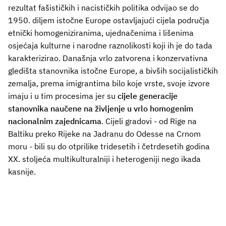
rezultat fašističkih i nacističkih politika odvijao se do
1950. diljem istočne Europe ostavljajući cijela područja
etnički homogeniziranima, ujednačenima i lišenima
osjećaja kulturne i narodne raznolikosti koji ih je do tada
karakterizirao. Današnja vrlo zatvorena i konzervativna
gledišta stanovnika istočne Europe, a bivših socijalističkih
zemalja, prema imigrantima bilo koje vrste, svoje izvore
imaju i u tim procesima jer su
cijele generacije
stanovnika naučene na življenje u vrlo homogenim
nacionalnim zajednicama
. Cijeli gradovi - od Rige na
Baltiku preko Rijeke na Jadranu do Odesse na Crnom
moru - bili su do otprilike tridesetih i četrdesetih godina
XX. stoljeća multikulturalniji i heterogeniji nego ikada
kasnije.