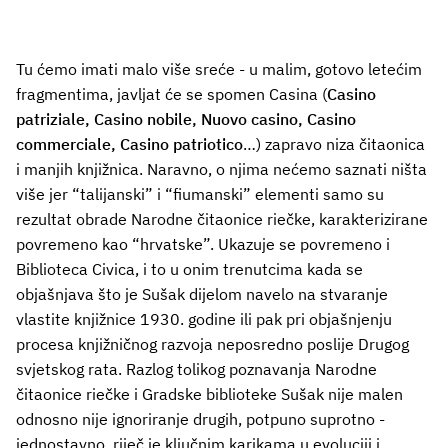
Tu ćemo imati malo više sreće - u malim, gotovo letećim
fragmentima, javljat će se spomen Casina (
Casino
patriziale, Casino nobile, Nuovo casino, Casino
commerciale, Casino patriotico
…) zapravo niza čitaonica
i manjih knjižnica. Naravno, o njima nećemo saznati ništa
više jer “talijanski” i “fiumanski” elementi samo su
rezultat obrade Narodne čitaonice riečke, karakterizirane
povremeno kao “hrvatske”. Ukazuje se povremeno i
Biblioteca Civica, i to u onim trenutcima kada se
objašnjava što je Sušak dijelom navelo na stvaranje
vlastite knjižnice 1930. godine ili pak pri objašnjenju
procesa knjižničnog razvoja neposredno poslije Drugog
svjetskog rata. Razlog tolikog poznavanja Narodne
čitaonice riečke i Gradske biblioteke Sušak nije malen
odnosno nije ignoriranje drugih, potpuno suprotno -
jednostavno, riječ je ključnim karikama u evoluciji i