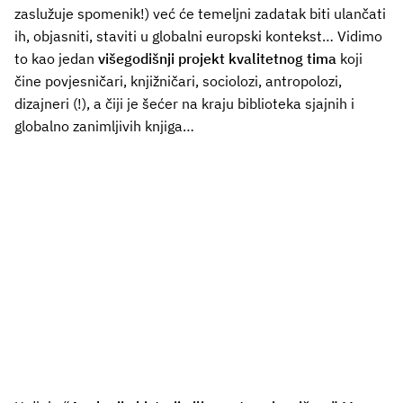
zaslužuje spomenik!) već će temeljni zadatak biti ulančati
ih, objasniti, staviti u globalni europski kontekst… Vidimo
to kao jedan
višegodišnji projekt kvalitetnog tima
koji
čine povjesničari, knjižničari, sociolozi, antropolozi,
dizajneri (!), a čiji je šećer na kraju biblioteka sjajnih i
globalno zanimljivih knjiga…