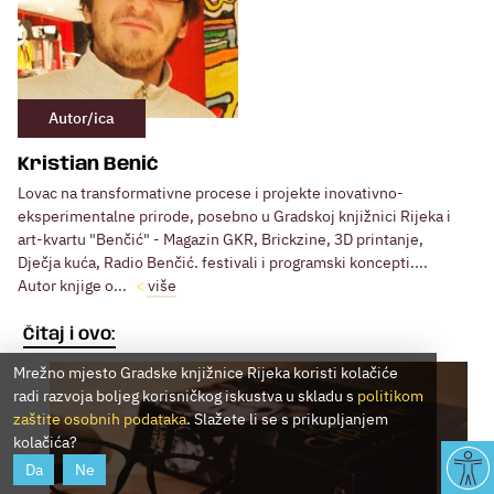
Autor/ica
Kristian Benić
Lovac na transformativne procese i projekte inovativno-
eksperimentalne prirode, posebno u Gradskoj knjižnici Rijeka i
art-kvartu "Benčić" - Magazin GKR, Brickzine, 3D printanje,
Dječja kuća, Radio Benčić. festivali i programski koncepti....
Autor knjige o...
više
Čitaj i ovo:
Mrežno mjesto Gradske knjižnice Rijeka koristi kolačiće
radi razvoja boljeg korisničkog iskustva u skladu s
politikom
zaštite osobnih podataka
. Slažete li se s prikupljanjem
kolačića?
Da
Ne