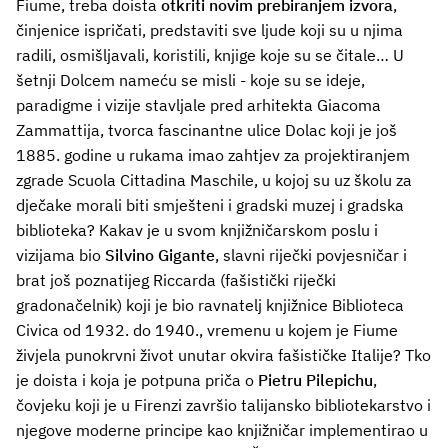
Fiume, treba doista
otkriti novim prebiranjem izvora
,
činjenice ispričati, predstaviti sve ljude koji su u njima
radili, osmišljavali, koristili, knjige koje su se čitale… U
šetnji Dolcem nameću se misli - koje su se ideje,
paradigme i vizije stavljale pred arhitekta Giacoma
Zammattija, tvorca fascinantne ulice Dolac koji je još
1885. godine u rukama imao zahtjev za projektiranjem
zgrade Scuola Cittadina Maschile, u kojoj su uz školu za
dječake morali biti smješteni i gradski muzej i gradska
biblioteka? Kakav je u svom knjižničarskom poslu i
vizijama bio
Silvino Gigante
, slavni riječki povjesničar i
brat još poznatijeg Riccarda (fašistički riječki
gradonačelnik) koji je bio ravnatelj knjižnice Biblioteca
Civica od 1932. do 1940., vremenu u kojem je Fiume
živjela punokrvni život unutar okvira fašističke Italije? Tko
je doista i koja je potpuna priča o
Pietru Pilepichu
,
čovjeku koji je u Firenzi završio talijansko bibliotekarstvo i
njegove moderne principe kao knjižničar implementirao u