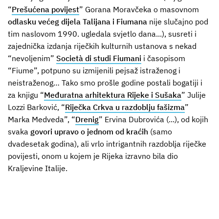
“
Prešućena povijest
” Gorana Moravčeka o masovnom
odlasku većeg dijela Talijana i Fiumana
nije slučajno pod
tim naslovom 1990. ugledala svjetlo dana...), susreti i
zajednička izdanja riječkih kulturnih ustanova s nekad
“nevoljenim”
Società di studi Fiumani
i časopisom
“Fiume”, potpuno su izmijenili pejsaž istraženog i
neistraženog… Tako smo prošle godine postali bogatiji i
za knjigu “
Međuratna arhitektura Rijeke i Sušaka
” Julije
Lozzi Barković, “
Riječka Crkva u razdoblju fašizma
”
Marka Medveda”, “
Drenig
” Ervina Dubrovića (...), od kojih
svaka
govori upravo o jednom od kraćih
(samo
dvadesetak godina), ali vrlo intrigantnih razdoblja riječke
povijesti, onom u kojem je Rijeka izravno bila dio
Kraljevine Italije.