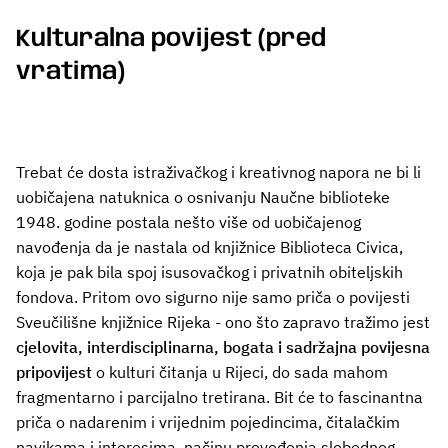
Kulturalna povijest (pred
vratima)
Trebat će dosta istraživačkog i kreativnog napora ne bi li
uobičajena natuknica o osnivanju Naučne biblioteke
1948. godine postala nešto više od uobičajenog
navođenja da je nastala od knjižnice Biblioteca Civica,
koja je pak bila spoj isusovačkog i privatnih obiteljskih
fondova. Pritom ovo sigurno nije samo priča o povijesti
Sveučilišne knjižnice Rijeka - ono što zapravo tražimo jest
cjelovita, interdisciplinarna, bogata i sadržajna povijesna
pripovijest
o kulturi čitanja u Rijeci, do sada mahom
fragmentarno i parcijalno tretirana. Bit će to fascinantna
priča o nadarenim i vrijednim pojedincima, čitalačkim
navikama i interesima, načinu provođenja slobodnog