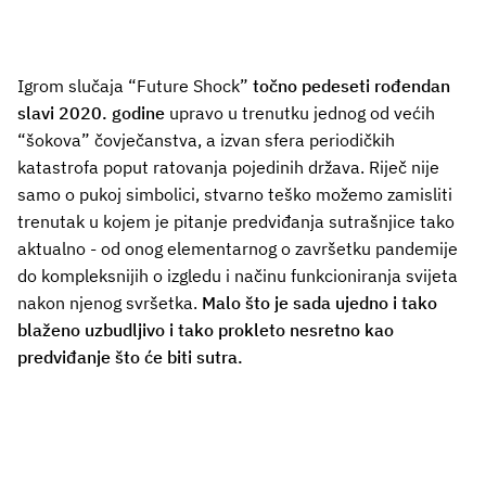
Igrom slučaja “Future Shock”
točno pedeseti rođendan
slavi 2020. godine
upravo u trenutku jednog od većih
“šokova” čovječanstva, a izvan sfera periodičkih
katastrofa poput ratovanja pojedinih država. Riječ nije
samo o pukoj simbolici, stvarno teško možemo zamisliti
trenutak u kojem je pitanje predviđanja sutrašnjice tako
aktualno - od onog elementarnog o završetku pandemije
do kompleksnijih o izgledu i načinu funkcioniranja svijeta
nakon njenog svršetka.
Malo što je sada ujedno i tako
blaženo uzbudljivo i tako prokleto nesretno kao
predviđanje što će biti sutra.