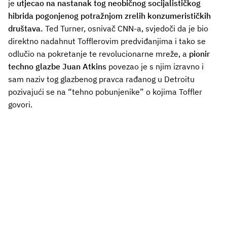
je
utjecao na nastanak tog neobičnog socijalističkog
hibrida pogonjenog potražnjom zrelih konzumerističkih
društava.
Ted Turner, osnivač CNN-a, svjedoči da je bio
direktno nadahnut Tofflerovim predviđanjima i tako se
odlučio na pokretanje te revolucionarne mreže, a
pionir
techno glazbe Juan Atkins
povezao je s njim izravno i
sam naziv tog glazbenog pravca rađanog u Detroitu
pozivajući se na “tehno pobunjenike” o kojima Toffler
govori.