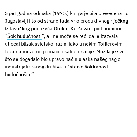
S pet godina odmaka (1975.) knjiga je bila prevedena i u
Jugoslaviji i to od strane tada vrlo produktivnog
riječkog
izdavačkog poduzeća Otokar Keršovani pod imenom
“
Šok budućnosti
”,
ali ne može se reći da je izazvala
utjecaj blizak svjetskoj razini iako u nekim Tofflerovim
tezama možemo pronaći lokalne relacije. Možda je sve
što se događalo bio upravo način ulaska našeg naglo
industrijaliziranog društva u “
stanje šokiranosti
budućnošću”
.