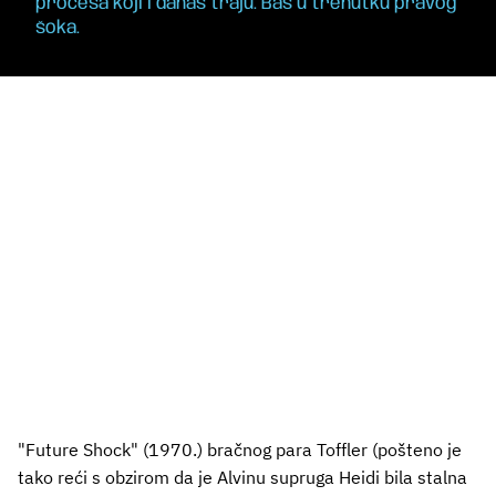
procesa koji i danas traju. Baš u trenutku pravog
šoka.
"Future Shock" (1970.) bračnog para Toffler (pošteno je
tako reći s obzirom da je Alvinu supruga Heidi bila stalna