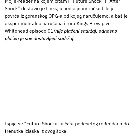
Moj e-reader na kojem čitam i “Future Shock” i “After
Shock” dostavio je Links, u nedjeljnom ručku bilo je
povrća iz goranskog OPG-a od kojeg naručujemo, a baš je
eksperimentalno naručena i tura Kings Brew pive
Whitehead episode 01/
nije plaćeni sadržaj, odnosno
plaćen je sav dostavljeni sadržaj
.
Ispija se "Future Shocku" u čast pedesetog rođendana do
trenutka izlaska iz ovog šoka!