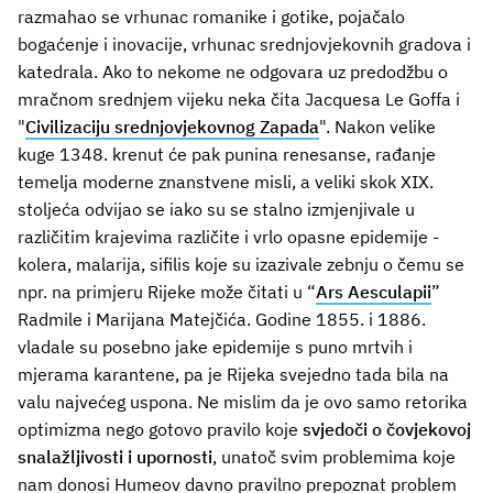
razmahao se vrhunac romanike i gotike, pojačalo
bogaćenje i inovacije, vrhunac srednjovjekovnih gradova i
katedrala. Ako to nekome ne odgovara uz predodžbu o
mračnom srednjem vijeku neka čita Jacquesa Le Goffa i
"
Civilizaciju srednjovjekovnog Zapada
". Nakon velike
kuge 1348. krenut će pak punina renesanse, rađanje
temelja moderne znanstvene misli, a veliki skok XIX.
stoljeća odvijao se iako su se stalno izmjenjivale u
različitim krajevima različite i vrlo opasne epidemije -
kolera, malarija, sifilis koje su izazivale zebnju o čemu se
npr. na primjeru Rijeke može čitati u “
Ars Aesculapii
”
Radmile i Marijana Matejčića. Godine 1855. i 1886.
vladale su posebno jake epidemije s puno mrtvih i
mjerama karantene, pa je Rijeka svejedno tada bila na
valu najvećeg uspona. Ne mislim da je ovo samo retorika
optimizma nego gotovo pravilo koje
svjedoči o čovjekovoj
snalažljivosti i upornosti
, unatoč svim problemima koje
nam donosi Humeov davno pravilno prepoznat problem