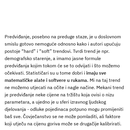
Predviđanje, posebno na preduge staze, je u doslovnom
smislu gotovo nemoguće odnosno kako i autori upućuju
postoje “hard” i “soft” trendovi. Tvrdi trend je npr.
demografsko starenje, a imamo jasne formule
predviđanja kojim tokom će se to odvijati i što možemo
očekivati. Statističari su u tome dobri i
imaju sve
matematičke alate i softvere u rukama.
Mi na taj trend
ne možemo utjecati na očite i nagle načine. Mekani trend
je predviđanje neke cijene na tržištu koja ovisi o nizu
parametara, a ujedno je u sferi izravnog ljudskog
djelovanja - odluke pojedinaca potpuno mogu promijeniti
baš sve. Čovječanstvo se ne može pomladiti, ali faktore
koji utječu na cijenu goriva može se drugačije kalibrirati.