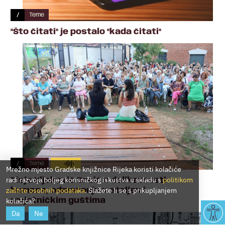
/
Teme
"Što čitati" je postalo "kada čitati"
/
Teme
Mrežno mjesto Gradske knjižnice Rijeka koristi kolačiće
radi razvoja boljeg korisničkog iskustva u skladu s
politikom
Tisja Kljaković Braić o delikatnosti
zaštite osobnih podataka
. Slažete li se s prikupljanjem
humora, odmaranju u ateljeu i
kolačića?
umjetničkim guštima
Da
Ne