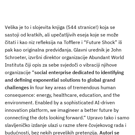
Velika je to i slojevita knjiga (544 stranice!) koja se
sastoji od kratkih, ali upečatljivih eseja koje se može
čitati i kao niz refleksija na Tofflere i “Future Shock” ili
pak kao originalna predviđanja. Glavni urednik je John
Schroeter, izvršni direktor organizacije Abundant World
Instituta čiji opis za sebe svjedoči o vibraciji njihove
organizacije “
social enterprise dedicated to identifying
and defining exponential solutions to global grand
challenges i
n four key areas of tremendous human
consequence: energy, healthcare, education, and the
environment. Enabled by a sophisticated AI-driven
innovation platform, we imagineer a better future by
connecting the dots looking forward.“ Upravo tako i samo
slavljeničko izdanje ulazi u razne sfere čovjekovog rada i
budućnosti, bez nekih prevelikih pretenzija.
Autori se