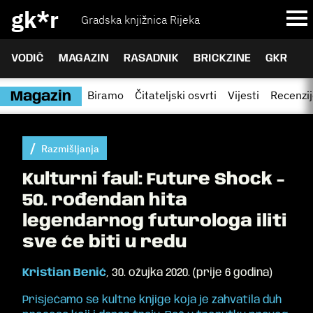
gk*r
Gradska knjižnica Rijeka
VODIČ
MAGAZIN
RASADNIK
BRICKZINE
GKR
Biramo
Čitateljski osvrti
Vijesti
Recenzi
Magazin
Razmišljanja
Kulturni faul: Future Shock -
50. rođendan hita
legendarnog futurologa iliti
sve će biti u redu
Kristian Benić
,
30. ožujka 2020.
(
prije 6 godina
)
Prisjećamo se kultne knjige koja je zahvatila duh