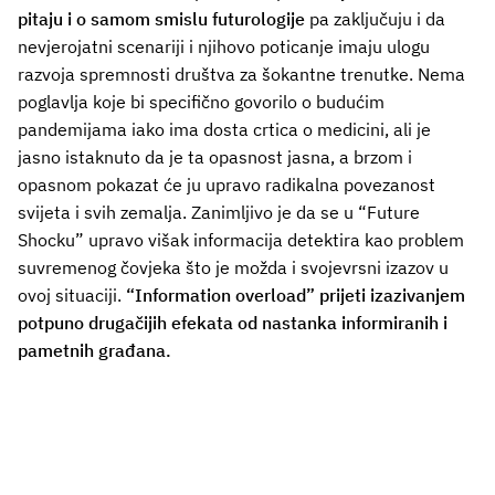
pitaju i o samom smislu futurologije
pa zaključuju i da
nevjerojatni scenariji i njihovo poticanje imaju ulogu
razvoja spremnosti društva za šokantne trenutke. Nema
poglavlja koje bi specifično govorilo o budućim
pandemijama iako ima dosta crtica o medicini, ali je
jasno istaknuto da je ta opasnost jasna, a brzom i
opasnom pokazat će ju upravo radikalna povezanost
svijeta i svih zemalja. Zanimljivo je da se u “Future
Shocku” upravo višak informacija detektira kao problem
suvremenog čovjeka što je možda i svojevrsni izazov u
ovoj situaciji.
“Information overload” prijeti izazivanjem
potpuno drugačijih efekata od nastanka informiranih i
pametnih građana.