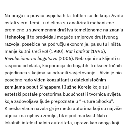
Na pragu i u pravcu uspjeha hita Toffleri su do kraja života
ostali vjerni temi - u djelima su analizirali mehanizme
promjene u
suvremenom društvu temeljenome na znanju
i tehnologiji
te predviđali moguće smjerove društvenog
razvoja, posebice na području ekonomije, pa su tu i ništa
manje kultni
Treći val
(1980),
Rat i antirat
(1995),
Revolucionarno bogatstvo
(2006). Nebrojeni su klijenti u
rasponu od vlada, korporacija do bogatih ili ekscentričnih
pojedinaca s kojima su odradili savjetovanje - Alvin je bio
posebno
rado viđen konzultant u dalekoistočnim
zemljama poput Singapura i Južne Koreje
koje su i
estetski postale prostorima budućnosti i tvornica svijeta
koja zadovoljava ljude prepoznate u “Future Shocku”.
Kineska vlada navela ga je među autorima koji su najviše
utjecali na njihovu zemlju, tik ispod marksističkih i
lokalnih intelektualnih autoriteta, upravo kao onoga koji