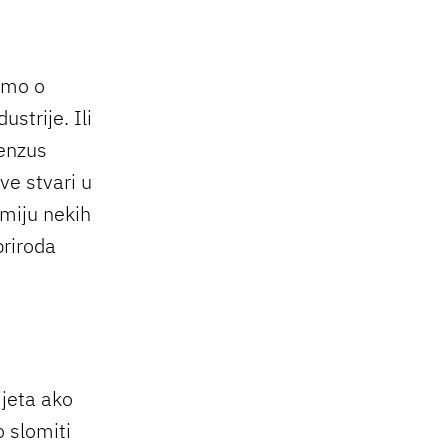
ajmo o
dustrije. Ili
senzus
ve stvari u
miju nekih
priroda
ijeta ako
 slomiti