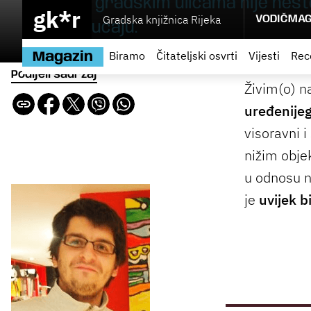
Kretanje gradskim ulicama nije nešt
gk*r
Gradska knjižnica Rijeka
VODIČ
MAG
stihiji i slučaju.
Biramo
Čitateljski osvrti
Vijesti
Rec
Magazin
Podijeli sadržaj
Živim(o) n
uređenijeg
visoravni 
nižim obje
u odnosu n
je
uvijek b