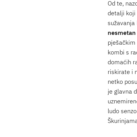
Od te, naz
detalji koj
sužavanja 
nesmetan 
pješačkim 
kombi s ra
domaćih ra
riskirate i
netko posu
je glavna d
uznemireno,
ludo senzo
Škurinjama