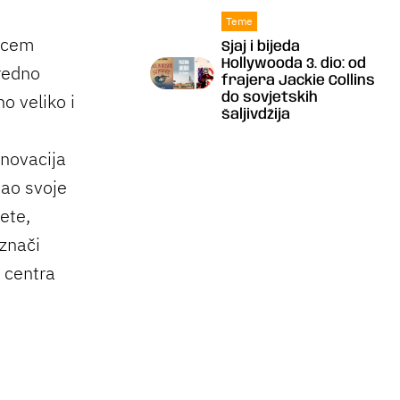
Teme
avcem
Sjaj i bijeda
Hollywooda 3. dio: od
redno
frajera Jackie Collins
o veliko i
do sovjetskih
šaljivdžija
novacija
ašao svoje
ete,
 znači
 centra