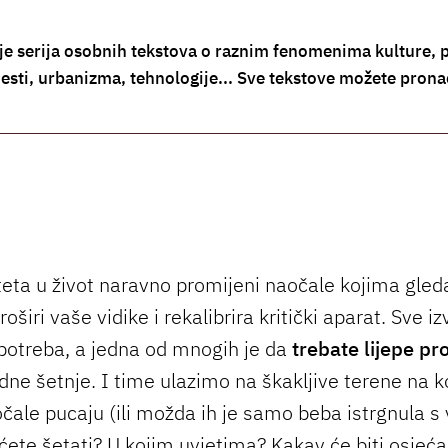
 je serija osobnih tekstova o raznim fenomenima kulture, 
jesti, urbanizma, tehnologije... Sve tekstove možete pron
teta u život naravno promijeni naočale kojima gled
oširi vaše vidike i rekalibrira kritički aparat. Sve izv
 potreba, a jedna od mnogih je da
trebate lijepe pr
dne šetnje. I time ulazimo na škakljive terene na 
čale pucaju (ili možda ih je samo beba istrgnula s
 ćete šetati? U kojim uvjetima? Kakav će biti osjeća