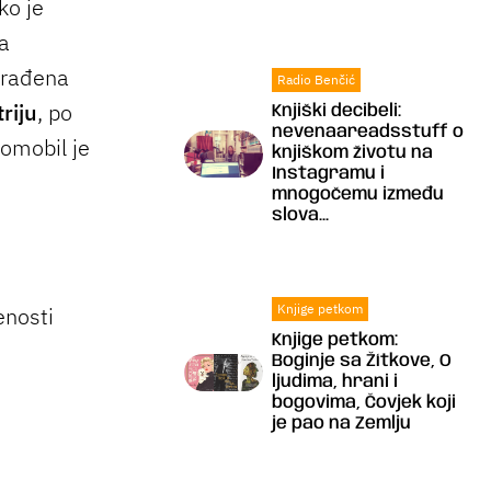
ko je
a
 građena
Radio Benčić
riju
, po
Knjiški decibeli:
nevenaareadsstuff o
tomobil je
knjiškom životu na
Instagramu i
mnogočemu između
slova...
Knjige petkom
enosti
Knjige petkom:
Boginje sa Žítkove, O
ljudima, hrani i
bogovima, Čovjek koji
je pao na Zemlju