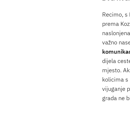
Recimo, s 
prema Koza
naslonjena 
važno nas
komunikac
dijela cest
mjesto. Ak
kolicima s
vijuganje 
grada ne bi