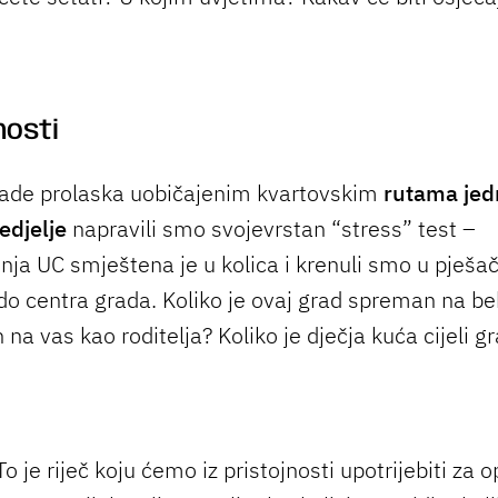
nosti
ade prolaska uobičajenim kvartovskim
rutama jed
edjelje
napravili smo svojevrstan “stress” test –
nja UC smještena je u kolica i krenuli smo u pješa
do centra grada. Koliko je ovaj grad spreman na be
na vas kao roditelja? Koliko je dječja kuća cijeli g
o je riječ koju ćemo iz pristojnosti upotrijebiti za o