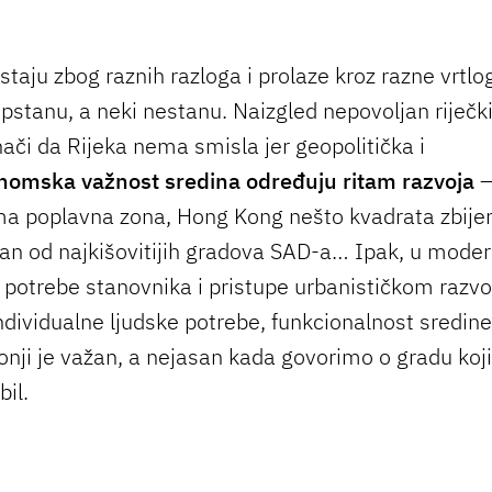
taju zbog raznih razloga i prolaze kroz razne vrtlo
pstanu, a neki nestanu. Naizgled nepovoljan riječki
nači da Rijeka nema smisla jer geopolitička i
omska važnost sredina određuju ritam razvoja
–
ima poplavna zona, Hong Kong nešto kvadrata zbije
dan od najkišovitijih gradova SAD-a… Ipak, u mode
potrebe stanovnika i pristupe urbanističkom razvo
dividualne ljudske potrebe, funkcionalnost sredine 
tonji je važan, a nejasan kada govorimo o gradu koj
il.