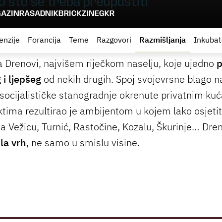
o što se treba preupustiti
AZIN
RASADNIK
BRICKZINE
GKR
enzije
Forancija
Teme
Razgovori
Razmišljanja
Inkubat
a Drenovi, najvišem riječkom naselju, koje ujedno
p
 i ljepšeg
od nekih drugih. Spoj svojevrsne blago 
i socijalističke stanogradnje okrenute privatnim ku
ktima rezultirao je ambijentom u kojem lako osjeti
a Vežicu, Turnić, Rastočine, Kozalu, Škurinje… Dr
ila vrh
, ne samo u smislu visine.