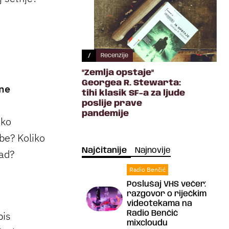
/
Recenzije
"Zemlja opstaje"
Georgea R. Stewarta:
ne
tihi klasik SF-a za ljude
poslije prave
pandemije
čko
be? Koliko
Najčitanije
Najnovije
rad?
Radio Benčić
Poslušaj VHS večer:
razgovor o riječkim
videotekama na
Radio Benčić
pis
mixcloudu