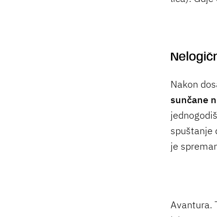
Nelogič
Nakon dos
sunčane n
jednogodiš
spuštanje 
je spreman 
Avantura. T