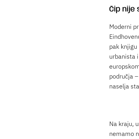
Čip nije
Moderni pr
Eindhovenu
pak knjigu
urbanista 
europskom 
područja – 
naselja st
Na kraju, 
nemamo no