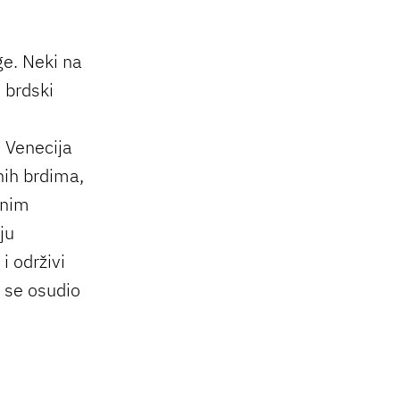
ge. Neki na
 brdski
 Venecija
nih brdima,
rnim
ju
i održivi
i se osudio