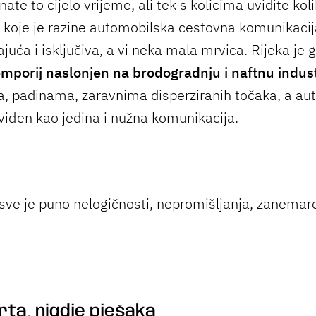
nate to cijelo vrijeme, ali tek s kolicima uvidite koli
o koje je razine automobilska cestovna komunikacij
juća i isključiva, a vi neka mala mrvica. Rijeka je
emporij naslonjen na brodogradnju i naftnu indust
a, padinama, zaravnima disperziranih točaka, a au
viđen kao jedina i nužna komunikacija.
sve je puno nelogičnosti, nepromišljanja, zanemar
rta, nigdje pješaka