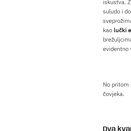
iskustva. Z
suludo i d
sveprožima
kao
lučki 
brežuljcim
evidentno 
No pritom 
čovjeka.
Dva kva