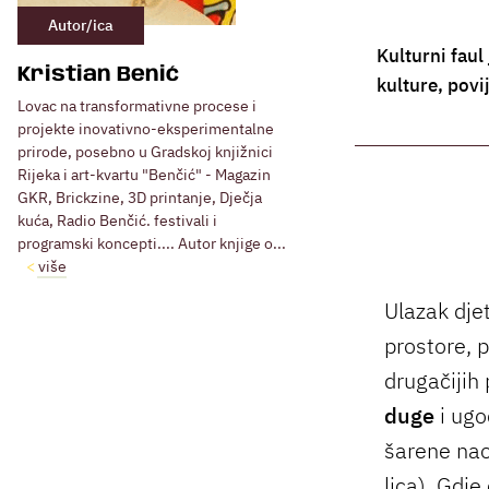
Autor/ica
Kulturni faul
Kristian Benić
kulture, povi
Lovac na transformativne procese i
projekte inovativno-eksperimentalne
prirode, posebno u Gradskoj knjižnici
Rijeka i art-kvartu "Benčić" - Magazin
GKR, Brickzine, 3D printanje, Dječja
kuća, Radio Benčić. festivali i
programski koncepti.... Autor knjige o...
više
Ulazak dje
prostore, pr
drugačijih
duge
i ugo
šarene nao
lica). Gdje