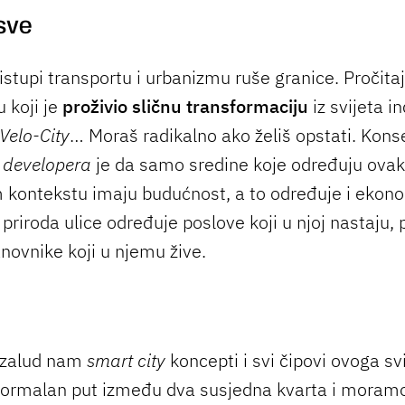
 sve
istupi transportu i urbanizmu ruše granice. Pročit
 koji je
proživio sličnu transformaciju
iz svijeta in
Velo-City
… Moraš radikalno ako želiš opstati. Kon
i
developera
je da samo sredine koje određuju ovak
kontekstu imaju budućnost, a to određuje i ekono
priroda ulice određuje poslove koji u njoj nastaju, 
anovnike koji u njemu žive.
uzalud nam
smart city
koncepti i svi čipovi ovoga sv
rmalan put između dva susjedna kvarta i moramo