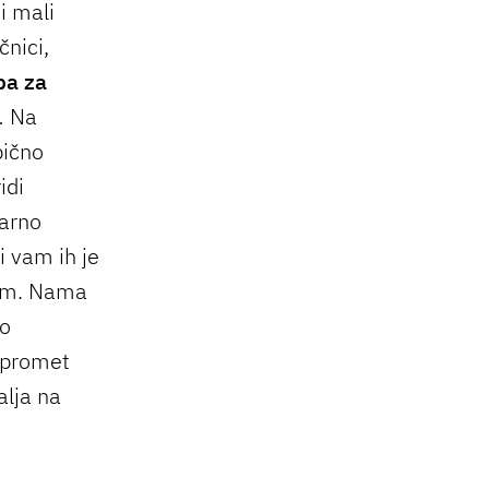
i mali
čnici,
ba za
… Na
bično
idi
varno
li vam ih je
zam. Nama
no
j promet
alja na