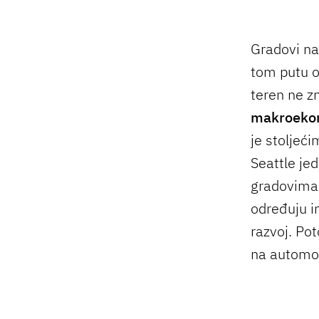
Gradovi nas
tom putu o
teren ne z
makroekon
je stoljeć
Seattle je
gradovima 
određuju in
razvoj. Po
na automob