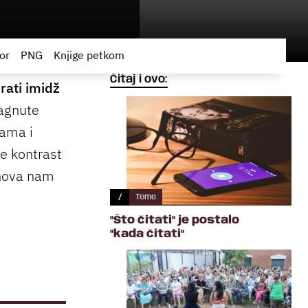
or
PNG
Knjige petkom
Čitaj i ovo:
rati imidž
nagnute
ćama i
te kontrast
enova nam
/
Teme
"Što čitati" je postalo
"kada čitati"