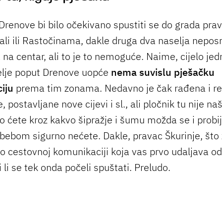
Drenove bi bilo očekivano spustiti se do grada pr
li ili Rastočinama, dakle druga dva naselja nepos
na centar, ali to je to nemoguće. Naime, cijelo jedn
elje poput Drenove uopće
nema suvislu pješačku
iju
prema tim zonama. Nedavno je čak rađena i re
e, postavljane nove cijevi i sl., ali pločnik tu nije n
o ćete kroz kakvo šipražje i šumu možda se i probij
 bebom sigurno nećete. Dakle, pravac Škurinje, što
po cestovnoj komunikaciji koja vas prvo udaljava od
 li se tek onda počeli spuštati. Preludo.