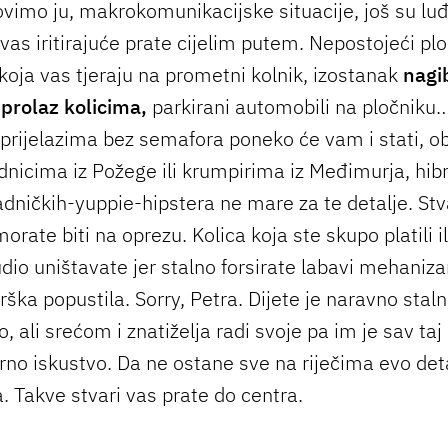
ovimo ju, makrokomunikacijske situacije, još su luđ
i vas iritirajuće prate cijelim putem. Nepostojeći plo
koja vas tjeraju na prometni kolnik, izostanak
nagi
prolaz kolicima,
parkirani automobili na pločniku
prijelazima bez semafora poneko će vam i stati, o
dnicima iz Požege ili krumpirima iz Međimurja, hibr
dničkih-yuppie-hipstera ne mare za te detalje. St
 morate biti na oprezu. Kolica koja ste skupo platili i
dio uništavate jer stalno forsirate labavi mehani
rška popustila. Sorry, Petra. Dijete je naravno stal
 ali srećom i znatiželja radi svoje pa im je sav ta
rno iskustvo. Da ne ostane sve na riječima evo det
. Takve stvari vas prate do centra.