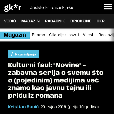
gk*r
Gradska knjižnica Rijeka
VODIČ
MAGAZIN
RASADNIK
BRICKZINE
GKR
Biramo
Čitateljski osvrti
Vijesti
Recenzi
Magazin
Razmišljanja
Kulturni faul: "Novine" -
zabavna serija o svemu što
o (pojedinim) medijima već
znamo kao javnu tajnu ili
priču iz romana
Kristian Benić
,
20. rujna 2016.
(
prije 10 godina
)