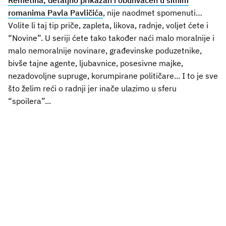
romanima Pavla Pavličića
, nije naodmet spomenuti…
Volite li taj tip priče, zapleta, likova, radnje, voljet ćete i
“Novine”. U seriji ćete tako također naći malo moralnije i
malo nemoralnije novinare, građevinske poduzetnike,
bivše tajne agente, ljubavnice, posesivne majke,
nezadovoljne supruge, korumpirane političare... I to je sve
što želim reći o radnji jer inače ulazimo u sferu
“spoilera”...