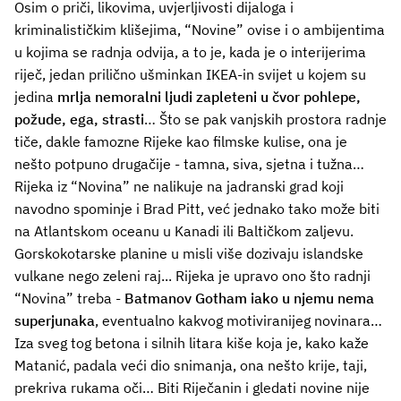
Osim o priči, likovima, uvjerljivosti dijaloga i
kriminalističkim klišejima, “Novine” ovise i o ambijentima
u kojima se radnja odvija, a to je, kada je o interijerima
riječ, jedan prilično ušminkan IKEA-in svijet u kojem su
jedina
mrlja nemoralni ljudi zapleteni u čvor pohlepe,
požude, ega, strasti
… Što se pak vanjskih prostora radnje
tiče, dakle famozne Rijeke kao filmske kulise, ona je
nešto potpuno drugačije - tamna, siva, sjetna i tužna…
Rijeka iz “Novina” ne nalikuje na jadranski grad koji
navodno spominje i Brad Pitt, već jednako tako može biti
na Atlantskom oceanu u Kanadi ili Baltičkom zaljevu.
Gorskokotarske planine u misli više dozivaju islandske
vulkane nego zeleni raj... Rijeka je upravo ono što radnji
“Novina” treba -
Batmanov Gotham iako u njemu nema
superjunaka
, eventualno kakvog motiviranijeg novinara…
Iza sveg tog betona i silnih litara kiše koja je, kako kaže
Matanić, padala veći dio snimanja, ona nešto krije, taji,
prekriva rukama oči… Biti Riječanin i gledati novine nije