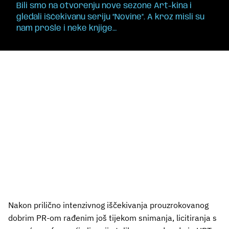
Bili smo na otvorenju nove sezone Art-kina i
gledali iščekivanu seriju “Novine”. A kroz misli su
nam prošle i neke knjige…
Nakon prilično intenzivnog iščekivanja prouzrokovanog
dobrim PR-om rađenim još tijekom snimanja, licitiranja s