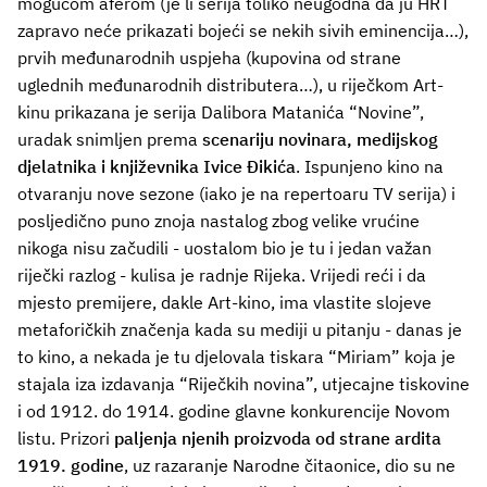
mogućom aferom (je li serija toliko neugodna da ju HRT
zapravo neće prikazati bojeći se nekih sivih eminencija…),
prvih međunarodnih uspjeha (kupovina od strane
uglednih međunarodnih distributera…), u riječkom Art-
kinu prikazana je serija Dalibora Matanića “Novine”,
uradak snimljen prema
scenariju novinara, medijskog
djelatnika i književnika Ivice Đikića
. Ispunjeno kino na
otvaranju nove sezone (iako je na repertoaru TV serija) i
posljedično puno znoja nastalog zbog velike vrućine
nikoga nisu začudili - uostalom bio je tu i jedan važan
riječki razlog - kulisa je radnje Rijeka. Vrijedi reći i da
mjesto premijere, dakle Art-kino, ima vlastite slojeve
metaforičkih značenja kada su mediji u pitanju - danas je
to kino, a nekada je tu djelovala tiskara “Miriam” koja je
stajala iza izdavanja “Riječkih novina”, utjecajne tiskovine
i od 1912. do 1914. godine glavne konkurencije Novom
listu. Prizori
paljenja njenih proizvoda od strane ardita
1919. godine
, uz razaranje Narodne čitaonice, dio su ne