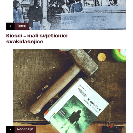
/
Teme
Kiosci – mali svjetionici
svakidašnjice
/
Recenzije