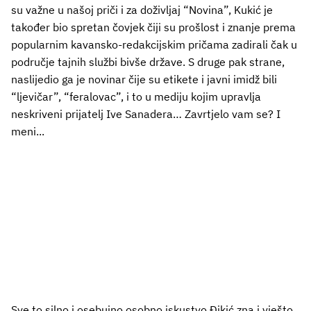
su važne u našoj priči i za doživljaj “Novina”, Kukić je
također bio spretan čovjek čiji su prošlost i znanje prema
popularnim kavansko-redakcijskim pričama zadirali čak u
područje tajnih službi bivše države. S druge pak strane,
naslijedio ga je novinar čije su etikete i javni imidž bili
“ljevičar”, “feralovac”, i to u mediju kojim upravlja
neskriveni prijatelj Ive Sanadera… Zavrtjelo vam se? I
meni...
Sve to silno i osebujno osobno iskustvo Đikić zna i vješto