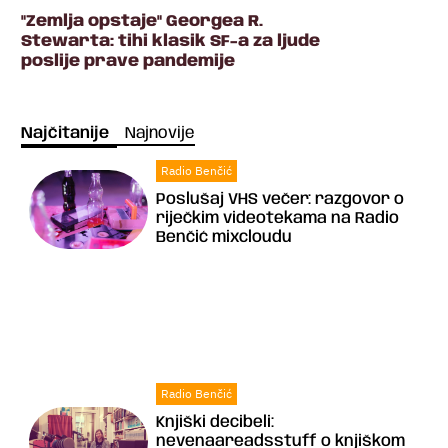
"Zemlja opstaje" Georgea R.
Stewarta: tihi klasik SF-a za ljude
poslije prave pandemije
Najčitanije
Najnovije
Radio Benčić
Poslušaj VHS večer: razgovor o
riječkim videotekama na Radio
Benčić mixcloudu
Radio Benčić
Knjiški decibeli:
nevenaareadsstuff o knjiškom