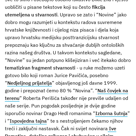
uobličiti u pisane tekstove koji su često
fikcija
utemeljena u stvarnosti
. Upravo se zato i “Novine” jako
dobro mogu razumjeti u kontekstu radova suvremene
hrvatske književnosti i cijelog niza pisaca i djela koja
upravo hrvatsku medijsku posttranzicijsku stvarnost
prepoznaju kao ključnu za shvaćanje dubljih ontoloških
razina našeg društva. U takvom kontekstu sagledane,
“Novine” su jedan potpuno klišejiziran i već itekako dobro
tematiziran fragment stvarnosti
- u ruke možemo uzeti
gotovo bilo koji roman Jurice Pavičića, posebno
“
Nedjeljnog prijatelja
” objavljenog još davne 1999.
godine i prepoznat ćemo 80 % “Novina”. “
Naš čovjek na
terenu
” Roberta Perišića također nije previše udaljen od
naše serije. Pun pogodak posljednje je dvije godine
isporučio novinar Drago Hedl romanima “
Izborna šutnja
”
i “
Ispovjedna tajna
” te s nestrpljenjem čekamo njihov
treći i zaključni nastavak. Čak ni svijet novinara
Ive
Remetina, detaljno prikazan i obuhvaćen u silnim