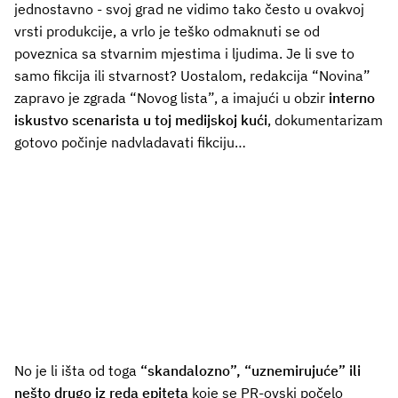
jednostavno - svoj grad ne vidimo tako često u ovakvoj
vrsti produkcije, a vrlo je teško odmaknuti se od
poveznica sa stvarnim mjestima i ljudima. Je li sve to
samo fikcija ili stvarnost? Uostalom, redakcija “Novina”
zapravo je zgrada “Novog lista”, a imajući u obzir
interno
iskustvo scenarista u toj medijskoj kući
, dokumentarizam
gotovo počinje nadvladavati fikciju…
No je li išta od toga
“skandalozno”, “uznemirujuće” ili
nešto drugo iz reda epiteta
koje se PR-ovski počelo