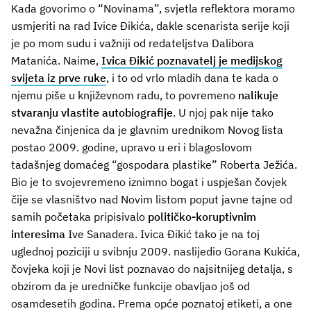
Kada govorimo o “Novinama”, svjetla reflektora moramo
usmjeriti na rad Ivice Đikića, dakle scenarista serije koji
je po mom sudu i važniji od redateljstva Dalibora
Matanića. Naime,
Ivica Đikić poznavatelj je medijskog
svijeta iz prve ruke
, i to od vrlo mladih dana te kada o
njemu piše u književnom radu, to povremeno
nalikuje
stvaranju vlastite autobiografije
. U njoj pak nije tako
nevažna činjenica da je glavnim urednikom Novog lista
postao 2009. godine, upravo u eri i blagoslovom
tadašnjeg domaćeg “gospodara plastike” Roberta Ježića.
Bio je to svojevremeno iznimno bogat i uspješan čovjek
čije se vlasništvo nad Novim listom poput javne tajne od
samih početaka pripisivalo
političko-koruptivnim
interesima
Ive Sanadera. Ivica Đikić tako je na toj
uglednoj poziciji u svibnju 2009. naslijedio Gorana Kukića,
čovjeka koji je Novi list poznavao do najsitnijeg detalja, s
obzirom da je uredničke funkcije obavljao još od
osamdesetih godina. Prema opće poznatoj etiketi, a one