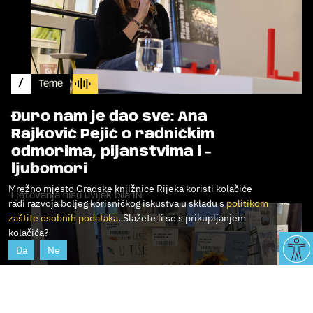
/
Teme
Đuro nam je dao sve: Ana
Rajković Pejić o radničkim
odmorima, pijanstvima i -
ljubomori
Mrežno mjesto Gradske knjižnice Rijeka koristi kolačiće
Ljetovanja nisu uvijek bila IN.
radi razvoja boljeg korisničkog iskustva u skladu s
politikom
zaštite osobnih podataka
. Slažete li se s prikupljanjem
kolačića?
Da
Ne