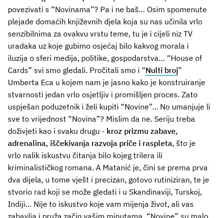
povezivati s “Novinama”? Pa i ne baš… Osim spomenute
plejade domaćih književnih djela koja su nas učinila vrlo
senzibilnima za ovakvu vrstu teme, tu je i cijeli niz TV
uradaka uz koje gubimo osjećaj bilo kakvog morala i
iluzija o sferi medija, politike, gospodarstva… “House of
Cards” svi smo gledali. Pročitali smo i “
Nulti broj
”
Umberta Eca u kojem nam je jasno kako je konstruiranje
stvarnosti jedan vrlo osjetljiv i promišljen proces. Zato
uspješan poduzetnik i želi kupiti “Novine”... No umanjuje li
sve to vrijednost “Novina”? Mislim da ne. Seriju treba
doživjeti kao i svaku drugu -
kroz prizmu zabave,
adrenalina, iščekivanja razvoja priče i raspleta
, što je
vrlo nalik iskustvu čitanja bilo kojeg trilera ili
kriminalističkog romana. A Matanić je, čini se prema prva
dva dijela, u tome vješt i precizan, gotovo rutiniziran, te je
stvorio rad koji se može gledati i u Skandinaviji, Turskoj,
Indiji… Nije to iskustvo koje vam mijenja život, ali vas
zabavlja i pruža začin vašim minutama. “Novine” su malo