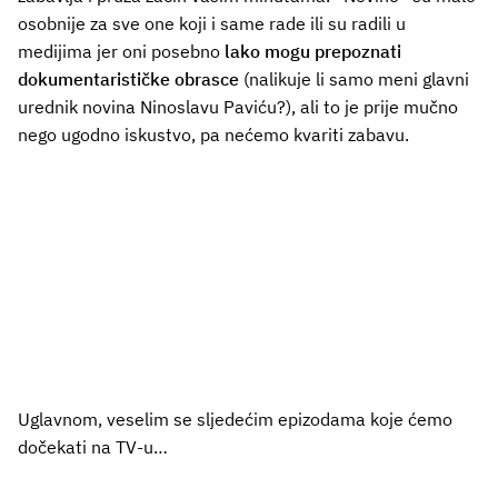
osobnije za sve one koji i same rade ili su radili u
medijima jer oni posebno
lako mogu prepoznati
dokumentarističke obrasce
(nalikuje li samo meni glavni
urednik novina Ninoslavu Paviću?), ali to je prije mučno
nego ugodno iskustvo, pa nećemo kvariti zabavu.
Uglavnom, veselim se sljedećim epizodama koje ćemo
dočekati na TV-u…