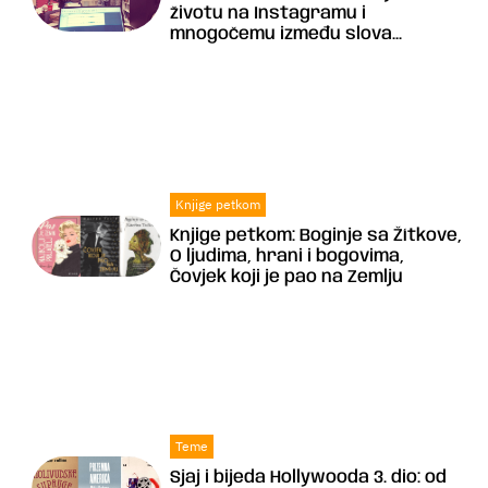
životu na Instagramu i
mnogočemu između slova...
Knjige petkom
Knjige petkom: Boginje sa Žítkove,
O ljudima, hrani i bogovima,
Čovjek koji je pao na Zemlju
Teme
Sjaj i bijeda Hollywooda 3. dio: od