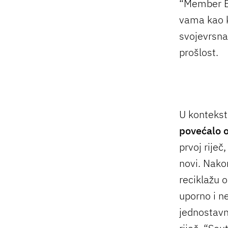
“Member B
vama kao k
svojevrsna
prošlost.
U konteks
povećalo 
prvoj riječ
novi. Nako
reciklažu 
uporno i n
jednostavno