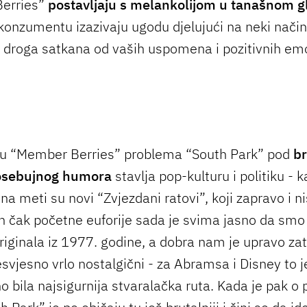
erries”
postavljaju s melankolijom u tanašnom g
onzumentu izazivaju ugodu djelujući na neki nači
 droga satkana od vaših uspomena i pozitivnih em
tu “Member Berries” problema “South Park” pod
br
osebujnog humora
stavlja pop-kulturu i politiku - k
, na meti su novi “Zvjezdani ratovi”, koji zapravo i ni
n čak početne euforije sada je svima jasno da smo 
originala iz 1977. godine, a dobra nam je upravo za
esvjesno vrlo nostalgični - za Abramsa i Disney to j
 bila najsigurnija stvaralačka ruta. Kada je pak o p