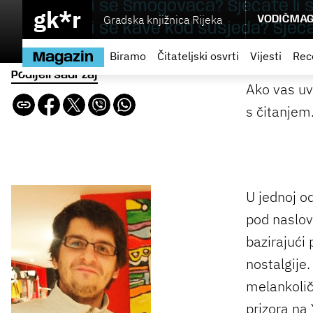
Sjećate li se Smogovaca? Sjećate li
gk*r
Gradska knjižnica Rijeka
VODIČ
MAG
Sjećate li se kave kod susjeda? Sjeća
Biramo
Čitateljski osvrti
Vijesti
Rec
Magazin
Podijeli sadržaj
Ako vas uv
s čitanjem.
U jednoj o
pod naslov
bazirajući
nostalgije.
melankolič
prizora na