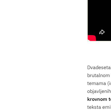
Dvadeseta 
brutalnom 
temama (in
objavljenih
krovnom 
teksta emi