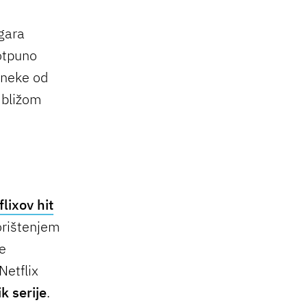
igara
otpuno
 neke od
e bližom
flixov hit
korištenjem
je
Netflix
k serije
.