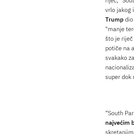
riječ, “Sou
vrlo jakog 
Trump
dio
"manje tero
što je riječ
potiče na a
svakako za
nacionaliza
super dok n
“South Par
najvećim b
skretanjim