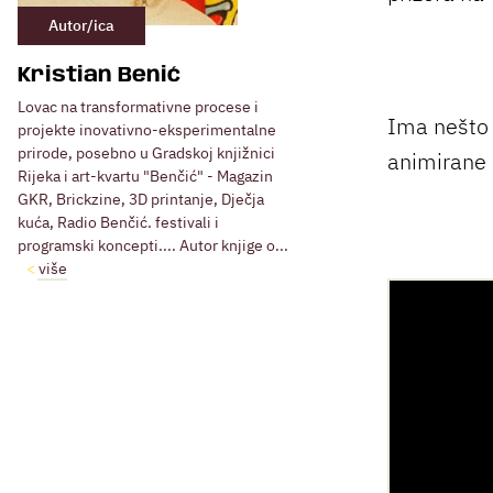
Autor/ica
Kristian Benić
Lovac na transformativne procese i
Ima nešt
projekte inovativno-eksperimentalne
prirode, posebno u Gradskoj knjižnici
animirane 
Rijeka i art-kvartu "Benčić" - Magazin
GKR, Brickzine, 3D printanje, Dječja
kuća, Radio Benčić. festivali i
programski koncepti.... Autor knjige o...
više