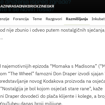
 se druženja ispred zgrade?
AZIN
RASADNIK
BRICKZINE
GKR
te li se Novih fosila?
enzije
Forancija
Teme
Razgovori
Razmišljanja
Inkubat
od nije zbunio i odveo putem nostalgičnih sjećanja
..
d najemotivnijih epizoda “Momaka s Madisona” (“
om “The Wheel” famozni Don Draper izvodi sjajan 
 predstavljanje novog Kodakova proizvoda na osjeć
 "Nostalgija je bol kojom osjećaš stare rane", kaže
ni Draper dovodeći do plača klijente i kolege, a bro
 YouTubeu danas broji milijune.