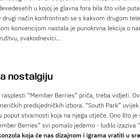
devedesetih u kojoj je glavna fora bila što više puta 
av drugi način konfrontirati se s kakvom drugom tel
enom konvencijom nastala je punokrvna lekcija o n
uštvu, svakodnevici...
za nostalgiju
rasplesti “Member Berries” priča, treba vidjeti. Ovi
eričkih predsjedničkih izbora. “South Park” uvijek 
v poput stvarnosti koja na njega utječe. Ono što je
ember Berries” svi pomalo jedemo - ludilo izaziva 
onzola koja će nas dizajnom i igrama vratiti u sr