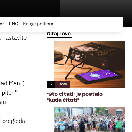
or
PNG
Knjige petkom
Čitaj i ovo:
, nastavite
Mad Men”)
/
Teme
"pitch"
"Što čitati" je postalo
aju
"kada čitati"
j pregleda