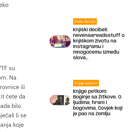
reko
Radio Benčić
Knjiški decibeli:
nevenaareadsstuff o
knjiškom životu na
Instagramu i
mnogočemu između
slova...
WTF su
lom. Na
Knjige petkom
ovnice ili
Knjige petkom:
it ćete da
Boginje sa Žítkove, O
ljudima, hrani i
ada bilo
bogovima, Čovjek koji
jećaš li se
je pao na Zemlju
tanja koje