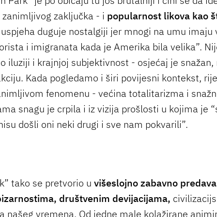
th Park” je po običaju tu još brutalniji i čini se da i
i zanimljivog zaključka - i
popularnost likova kao št
 uspjeha duguje nostalgiji jer mnogi na umu imaju 
rista i imigranata kada je Amerika bila velika”. Ni
 o iluziji i krajnjoj subjektivnost - osjećaj je snažan,
kciju. Kada pogledamo i širi povijesni kontekst, rije
nimljivom fenomenu - većina totalitarizma i snažn
ma snagu je crpila i iz vizija prošlosti u kojima je “
isu došli oni neki drugi i sve nam pokvarili”.
k” tako se pretvorio u
višeslojno zabavno predava
izarnostima, društvenim devijacijama,
civilizacij
a našeg vremena. Od jedne male kolažirane animir