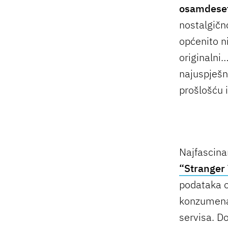
osamdese
nostalgičn
općenito n
originalni
najuspješni
prošlošću 
Najfascinan
“Stranger
podataka o 
konzumenat
servisa. D