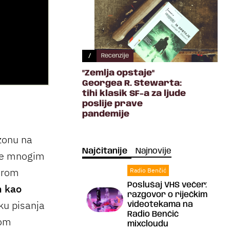
/
Recenzije
"Zemlja opstaje"
Georgea R. Stewarta:
tihi klasik SF-a za ljude
poslije prave
pandemije
zonu na
Najčitanije
Najnovije
 se mnogim
erom
Radio Benčić
Poslušaj VHS večer:
m kao
razgovor o riječkim
tku pisanja
videotekama na
Radio Benčić
nom
mixcloudu