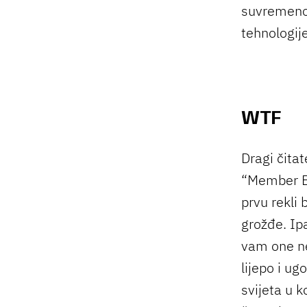
suvremenog
tehnologije
WTF
Dragi čitate
“Member Be
prvu rekli
grožđe. Ipa
vam one ne
lijepo i ug
svijeta u k