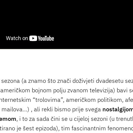
sezona (a znamo što znači doživjeti dvadesetu se
američkom bojnom polju zvanom televizija) bavi
ternetskim “trolovima”, američkom politikom, af
 mailova…) , ali rekli bismo prije svega
nostalgijo
temom
, i to za sada čini se u cijeloj sezoni (u trenu
tirano je šest epizoda), tim fascinantnim fenome