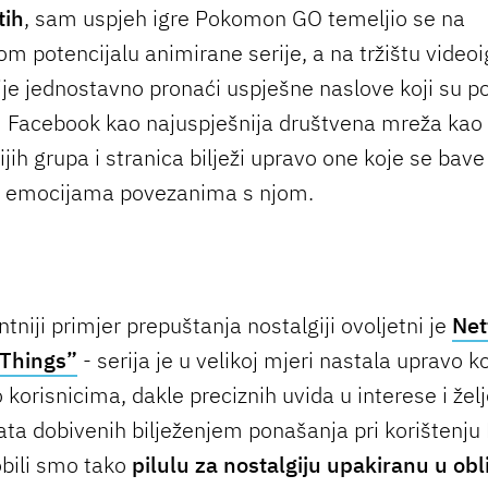
tih
, sam uspjeh igre Pokomon GO temeljio se na
om potencijalu animirane serije, a na tržištu video
ije jednostavno pronaći uspješne naslove koji su p
… Facebook kao najuspješnija društvena mreža kao
jih grupa i stranica bilježi upravo one koje se bav
i emocijama povezanima s njom.
tniji primjer prepuštanja nostalgiji ovoljetni je
Net
 Things”
- serija je u velikoj mjeri nastala upravo 
korisnicima, dakle preciznih uvida u interese i žel
a dobivenih bilježenjem ponašanja pri korištenju 
obili smo tako
pilulu za nostalgiju upakiranu u obli