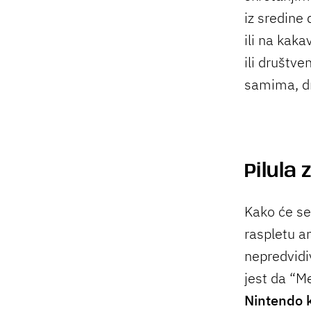
iz sredine 
ili na kak
ili društv
samima, dr
Pilula 
Kako će se 
raspletu am
nepredvidi
jest da “M
Nintendo k