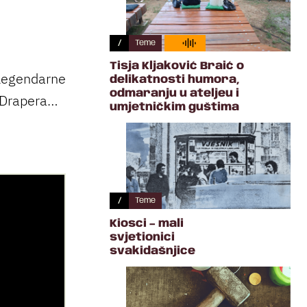
/
Teme
Tisja Kljaković Braić o
ć legendarne
delikatnosti humora,
odmaranju u ateljeu i
d Drapera…
umjetničkim guštima
/
Teme
Kiosci – mali
svjetionici
svakidašnjice