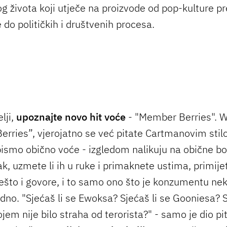
 života koji utječe na proizvode od pop-kulture p
 do političkih i društvenih procesa.
lji,
upoznajte novo hit voće
- "Member Berries". 
rries”, vjerojatno se već pitate Cartmanovim sti
 bismo obično voće - izgledom nalikuju na obične bor
k, uzmete li ih u ruke i primaknete ustima, primijet
što i govore, i to samo ono što je konzumentu nek
odno. "Sjećaš li se Ewoksa? Sjećaš li se Gooniesa? S
ojem nije bilo straha od terorista?" - samo je dio pi