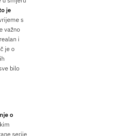
de u smjeru
o je
vrijeme s
je važno
 realan i
č je o
ih
sve bilo
nje o
skim
ane serije