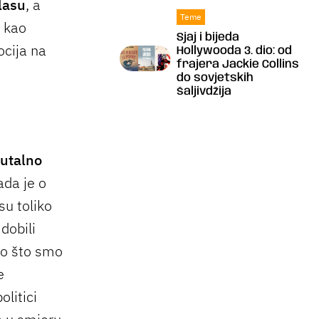
lasu
, a
Teme
n kao
Sjaj i bijeda
ocija na
Hollywooda 3. dio: od
frajera Jackie Collins
do sovjetskih
šaljivdžija
utalno
ada je o
su toliko
dobili
to što smo
e
olitici