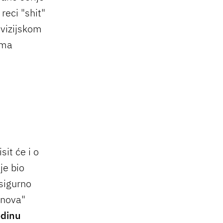
reci "shit"
evizijskom
ama
sit će i o
je bio
 sigurno
"nova"
edinu