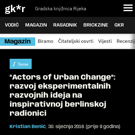
gk*r
Gradska knjižnica Rijeka
VODIČ
MAGAZIN
RASADNIK
BRICKZINE
GKR
Biramo
Čitateljski osvrti
Vijesti
Recenzi
Magazin
Teme
"Actors of Urban Change":
razvoj eksperimentalnih
razvojnih ideja na
inspirativnoj berlinskoj
radionici
Kristian Benić
,
30. siječnja 2018.
(
prije 9 godina
)