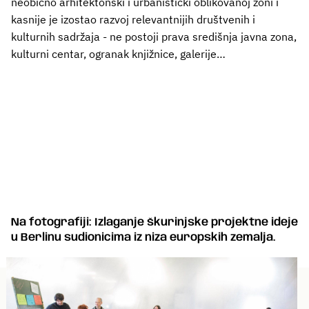
neobično arhitektonski i urbanistički oblikovanoj zoni i
kasnije je izostao razvoj relevantnijih društvenih i
kulturnih sadržaja - ne postoji prava središnja javna zona,
kulturni centar, ogranak knjižnice, galerije…
Na fotografiji: Izlaganje škurinjske projektne ideje
u Berlinu sudionicima iz niza europskih zemalja.