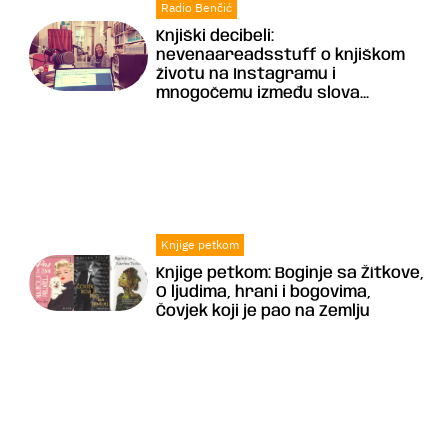
Radio Benčić
Knjiški decibeli:
nevenaareadsstuff o knjiškom
životu na Instagramu i
mnogočemu između slova...
Knjige petkom
Knjige petkom: Boginje sa Žítkove,
O ljudima, hrani i bogovima,
Čovjek koji je pao na Zemlju