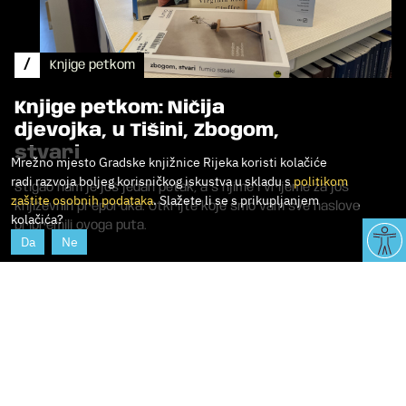
/
Knjige petkom
Knjige petkom: Ničija
djevojka, u Tišini, Zbogom,
stvari
Mrežno mjesto Gradske knjižnice Rijeka koristi kolačiće
radi razvoja boljeg korisničkog iskustva u skladu s
politikom
Stigao nam je još jedan petak, a s njime i vrijeme za još
zaštite osobnih podataka
. Slažete li se s prikupljanjem
književnih preporuka. Otkrijte koje smo vam sve naslove
kolačića?
pripremili ovoga puta.
Da
Ne