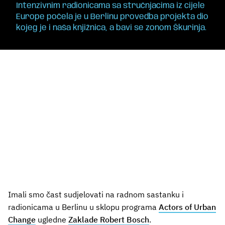
Intenzivnim radionicama sa stručnjacima iz cijele
Europe počela je u Berlinu provedba projekta dio
kojeg je i naša knjižnica, a bavi se zonom Škurinja.
Imali smo čast sudjelovati na radnom sastanku i
radionicama u Berlinu u sklopu programa
Actors of Urban
Change
ugledne
Zaklade Robert Bosch
.