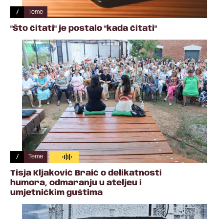
/
Teme
"Što čitati" je postalo "kada čitati"
/
Teme
Tisja Kljaković Braić o delikatnosti
humora, odmaranju u ateljeu i
umjetničkim guštima