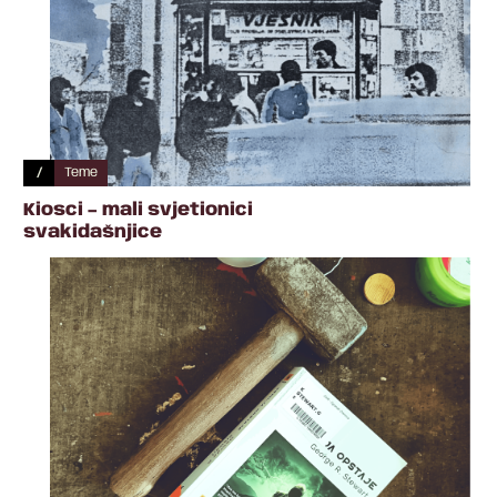
/
Teme
Kiosci – mali svjetionici
svakidašnjice