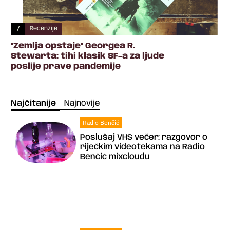
/
Recenzije
"Zemlja opstaje" Georgea R.
Stewarta: tihi klasik SF-a za ljude
poslije prave pandemije
Najčitanije
Najnovije
Radio Benčić
Poslušaj VHS večer: razgovor o
riječkim videotekama na Radio
Benčić mixcloudu