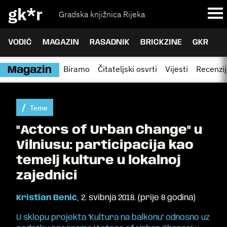
gk*r
Gradska knjižnica Rijeka
VODIČ
MAGAZIN
RASADNIK
BRICKZINE
GKR
Biramo
Čitateljski osvrti
Vijesti
Recenzi
Magazin
Teme
"Actors of Urban Change" u
Vilniusu: participacija kao
temelj kulture u lokalnoj
zajednici
Kristian Benić
,
2. svibnja 2018.
(
prije 8 godina
)
U sklopu projekta "Kultura na balkonu" odnosno uz