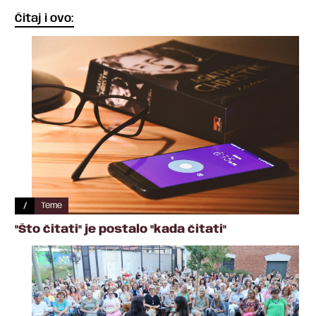
Čitaj i ovo:
/
Teme
"Što čitati" je postalo "kada čitati"