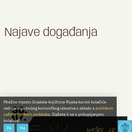
Najave događanja
Mrežno mjesto Gradske knjižnice Rijeka koristi kolačiće
radi razvoja boljeg korisničkog iskustva u skladu s
politikom
30.
zaštite osobnih podataka
. Slažete li se s prikupljanjem
07.
kolačića?
Da
Ne