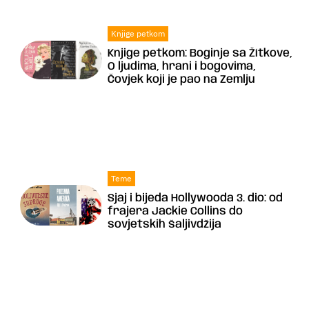
Knjige petkom
Knjige petkom: Boginje sa Žítkove,
O ljudima, hrani i bogovima,
Čovjek koji je pao na Zemlju
Teme
Sjaj i bijeda Hollywooda 3. dio: od
frajera Jackie Collins do
sovjetskih šaljivdžija