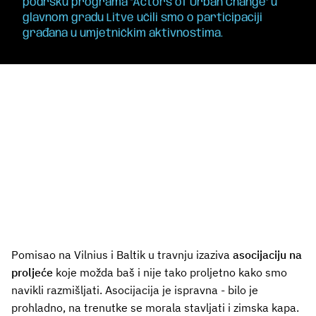
podršku programa "Actors of Urban Change" u
glavnom gradu Litve učili smo o participaciji
građana u umjetničkim aktivnostima.
Pomisao na Vilnius i Baltik u travnju izaziva
asocijaciju na
proljeće
koje možda baš i nije tako proljetno kako smo
navikli razmišljati. Asocijacija je ispravna - bilo je
prohladno, na trenutke se morala stavljati i zimska kapa.