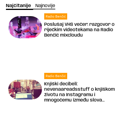
Najčitanije
Najnovije
Radio Benčić
Poslušaj VHS večer: razgovor o
riječkim videotekama na Radio
Benčić mixcloudu
Radio Benčić
Knjiški decibeli:
nevenaareadsstuff o knjiškom
životu na Instagramu i
mnogočemu između slova...