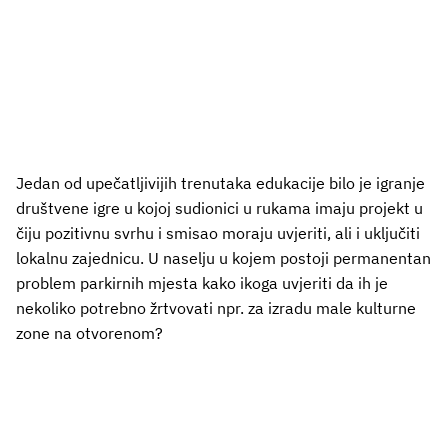
Jedan od upečatljivijih trenutaka edukacije bilo je igranje
društvene igre u kojoj sudionici u rukama imaju projekt u
čiju pozitivnu svrhu i smisao moraju uvjeriti, ali i uključiti
lokalnu zajednicu. U naselju u kojem postoji permanentan
problem parkirnih mjesta kako ikoga uvjeriti da ih je
nekoliko potrebno žrtvovati npr. za izradu male kulturne
zone na otvorenom?