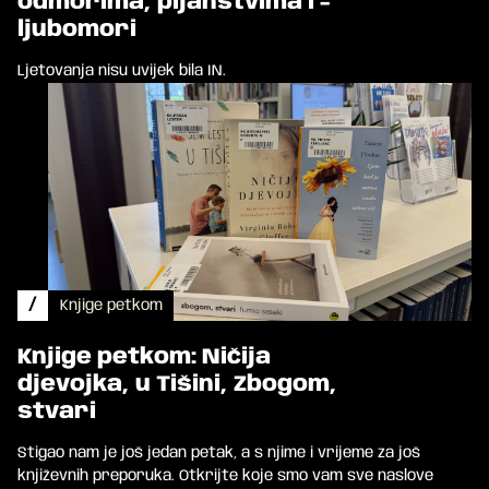
odmorima, pijanstvima i -
ljubomori
Ljetovanja nisu uvijek bila IN.
/
Knjige petkom
Knjige petkom: Ničija
djevojka, u Tišini, Zbogom,
stvari
Stigao nam je još jedan petak, a s njime i vrijeme za još
književnih preporuka. Otkrijte koje smo vam sve naslove