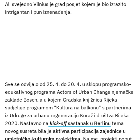
Ali svejedno Vilnius je grad posjet kojem je bio izrazito
intrigantan i pun iznenađenja.
Sve se odvijalo od 25. 4. do 30. 4. u sklopu programsko-
edukativnog programa Actors of Urban Change njemačke
zaklade Bosch, a u kojem Gradska knjižnica Rijeka
sudjeluje programom "Kultura na balkonu" s partnerima
iz Udruge za urbanu regeneraciju Kuraž i društva Rijeka
2020. Nastavno na
kick-off
sastanak u Berlinu
tema
novog susreta bila je
aktivna participacija zajednice u
umjetničko-kulturnim projektima.
Naime, projekti poput