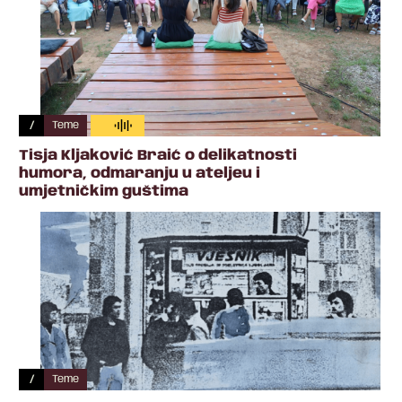
/
Teme
Tisja Kljaković Braić o delikatnosti
humora, odmaranju u ateljeu i
umjetničkim guštima
/
Teme