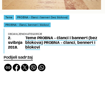
Teme
PROBNA - članci i banneri (bez blokova)
PROBNA - članci, benneri i blokovi
OBJAVLJENO
KATEGORIJE
2.
Teme
PROBNA - članci i banneri (bez
svibnja
blokova)
PROBNA - članci, benneri i
2018.
blokovi
Podijeli sadržaj