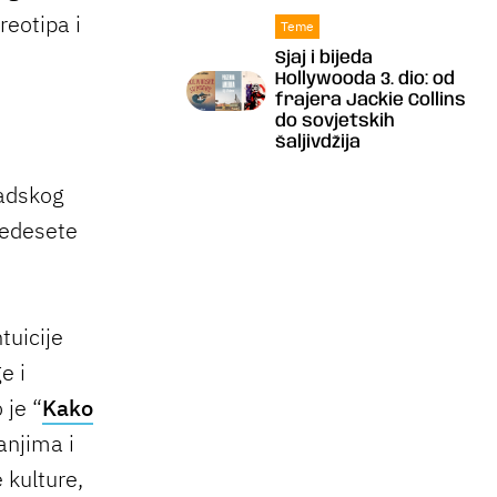
eotipa i
Teme
Sjaj i bijeda
Hollywooda 3. dio: od
frajera Jackie Collins
do sovjetskih
šaljivdžija
radskog
vedesete
tuicije
e i
 je “
Kako
anjima i
 kulture,