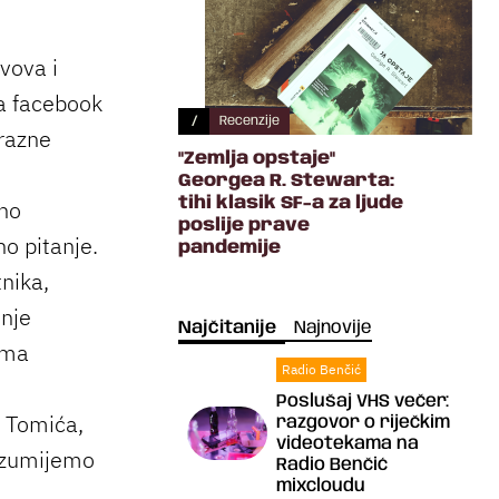
avova i
a facebook
/
Recenzije
 razne
"Zemlja opstaje"
Georgea R. Stewarta:
tihi klasik SF-a za ljude
lno
poslije prave
no pitanje.
pandemije
nika,
enje
Najčitanije
Najnovije
ema
Radio Benčić
Poslušaj VHS večer:
g Tomića,
razgovor o riječkim
videotekama na
razumijemo
Radio Benčić
mixcloudu