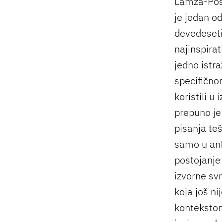
Lamza-Pos
je jedan od
devedeseti
najinspirat
jedno istr
specifično
koristili u
prepuno je 
pisanja te
samo u ant
postojanje
izvorne svr
koja još n
kontekstom