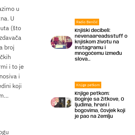
azimo u
tna. U
Radio Benčić
uta (što
Knjiški decibeli:
 izdavača
nevenaareadsstuff o
knjiškom životu na
a broj
Instagramu i
mnogočemu između
ičkih
slova...
mi i to je
nosiva i
edini koji
Knjige petkom
Knjige petkom:
vom…
Boginje sa Žítkove, O
ljudima, hrani i
bogovima, Čovjek koji
je pao na Zemlju
mogu