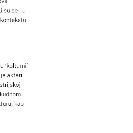
vova
 su se i u
U kontekstu
e ‘kulturni’
je akteri
trijskoj
 oskudnom
lturu, kao