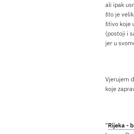
ali ipak u
što je veli
štivo koje 
(postoji i s
jer u svome
Vjerujem da
koje zapra
“
Rijeka - 