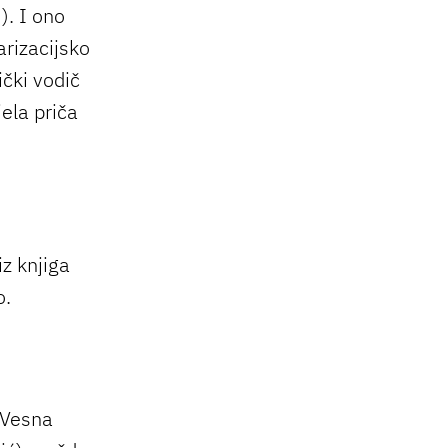
). I ono
arizacijsko
ički vodič
jela priča
iz knjiga
o.
 Vesna