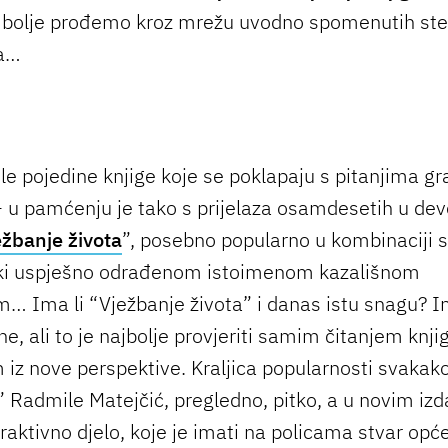
bolje prođemo kroz mrežu uvodno spomenutih ster
a…
ole pojedine knjige koje se poklapaju s pitanjima g
 - u pamćenju je tako s prijelaza osamdesetih u de
ežbanje života
”, posebno popularno u kombinaciji s
ki uspješno odrađenom istoimenom kazališnom
… Ima li “Vježbanje života” i danas istu snagu? In
e, ali to je najbolje provjeriti samim čitanjem knjig
iz nove perspektive. Kraljica popularnosti svakako
” Radmile Matejčić, pregledno, pitko, a u novim izd
raktivno djelo, koje je imati na policama stvar opće