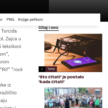
or
PNG
Knjige petkom
Čitaj i ovo:
 Torcida
l. Zajca u
 leksikoni
tem”,
išnim
“Rif” “
rock
/
Teme
"Što čitati" je postalo
"kada čitati"
eke iz
različito
taju
vijetu i