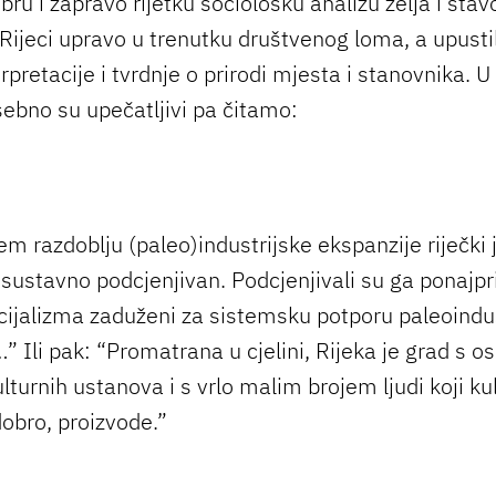
ru i zapravo rijetku sociološku analizu želja i sta
Rijeci upravo u trenutku društvenog loma, a upustili
rpretacije i tvrdnje o prirodi mjesta i stanovnika. 
sebno su upečatljivi pa čitamo:
em razdoblju (paleo)industrijske ekspanzije riječki j
 sustavno podcjenjivan. Podcjenjivali su ga ponajpri
cijalizma zaduženi za sistemsku potporu paleoindus
…” Ili pak: “Promatrana u cjelini, Rijeka je grad s
turnih ustanova i s vrlo malim brojem ljudi koji ku
dobro, proizvode.”