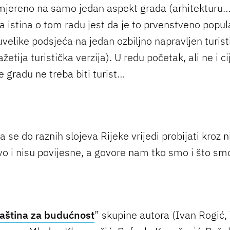
smjereno na samo jedan aspekt grada (arhitekturu…
ka istina o tom radu jest da je to prvenstveno popul
uvelike podsjeća na jedan ozbiljno napravljen turist
ažetija turistička verzija). U redu početak, ali ne i ci
 gradu ne treba biti turist…
 se do raznih slojeva Rijeke vrijedi probijati kroz n
vo i nisu povijesne, a govore nam tko smo i što sm
baština za budućnost
” skupine autora (Ivan Rogić,