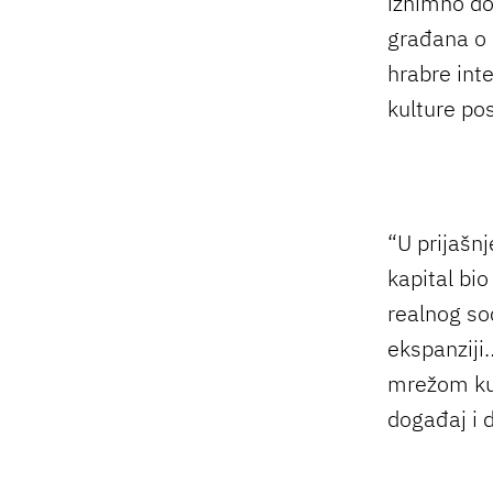
iznimno dob
građana o 
hrabre inte
kulture po
“U prijašnj
kapital bio
realnog so
ekspanziji
mrežom kul
događaj i 