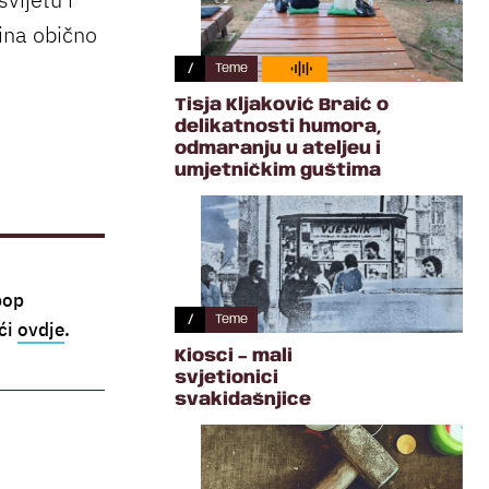
ina obično
/
Teme
Tisja Kljaković Braić o
delikatnosti humora,
odmaranju u ateljeu i
umjetničkim guštima
pop
/
Teme
aći
ovdje
.
Kiosci – mali
svjetionici
svakidašnjice