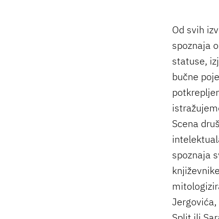
Od svih izv
spoznaja o
statuse, i
bučne poje
potkrepljen
istražujem
Scena druš
intelektual
spoznaja s
književnik
mitologizir
Jergovića,
Split ili S