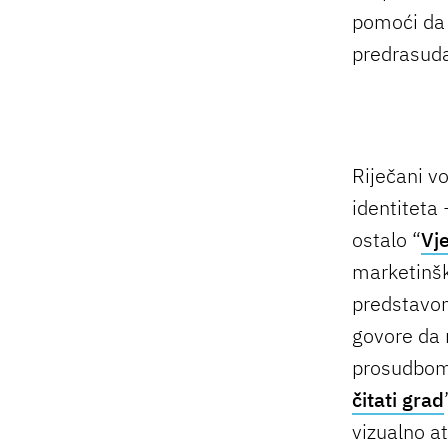
pomoći da 
predrasud
Riječani v
identiteta
ostalo “
Vj
marketinš
predstavom
govore da n
prosudbom 
čitati grad
vizualno at