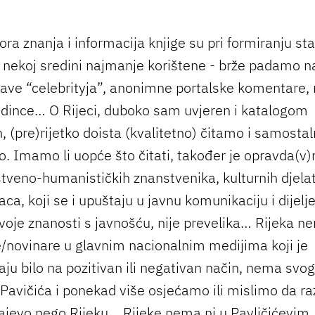
ora znanja i informacija knjige su pri formiranju st
 nekoj sredini najmanje korištene - brže padamo n
zjave “celebrityja”, anonimne portalske komentare,
dince… O Rijeci, duboko sam uvjeren i katalogom
, (pre)rijetko doista (kvalitetno) čitamo i samosta
o. Imamo li uopće što čitati, također je opravda(v)
tveno-humanističkih znanstvenika, kulturnih djelat
aca, koji se i upuštaju u javnu komunikaciju i dijelj
voje znanosti s javnošću, nije prevelika… Rijeka n
e/novinare u glavnim nacionalnim medijima koji je
aju bilo na pozitivan ili negativan način, nema svo
 Pavičića i ponekad više osjećamo ili mislimo da 
arajevo nego Rijeku… Rijeke nema ni u Pavličićevim,