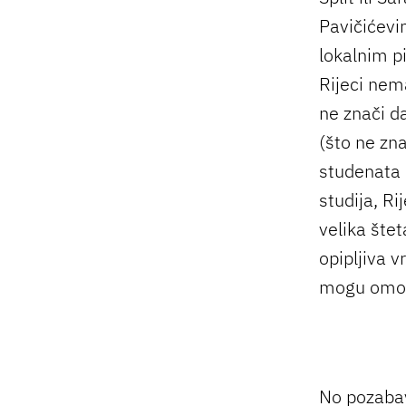
Pavičićevi
lokalnim p
Rijeci nem
ne znači da
(što ne zn
studenata 
studija, Ri
velika štet
opipljiva vr
mogu omogu
No pozabav