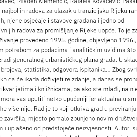
avec, Mladen Klemenčić, Rafaela Kovačević-Paša
 najboljih radova za ulazak u tranzicijsku Rijeku ra
h, njene osjećaje i stavove građana i jedno od
ivnijih radova za promišljanje Rijeke uopće. To je 
aživanje provedeno 1995. godine, objavljeno 1996.
m potrebom za podacima i analitičkim uvidima što
 izradi generalnog urbanističkog plana grada. U skla
brojeva, statistika, odgovora ispitanika… Zbog svrh
ško da će ikada doživjeti reizdanje, a danas se pro
ikvarijatima i knjižnicama, pa ako ste mlađi, na nj
 mora vas uputiti netko upućeniji jer aktualna u sm
he više nije. Rad je to koji otkriva grad u previranju 
ije završila, mjesto pomalo zbunjeno novim društv
 i uplašeno od predstojeće neizvjesnosti. Autori su