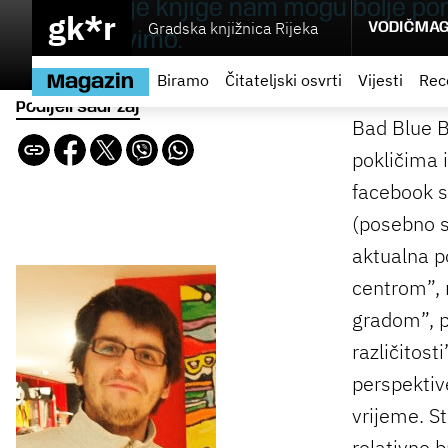
Kako i koje knjige nam mogu bolje p
gk*r
Gradska knjižnica Rijeka
VODIČ
MAG
kojem živimo.
Biramo
Čitateljski osvrti
Vijesti
Rec
Magazin
Podijeli sadržaj
Bad Blue B
pokličima 
facebook s
(posebno s
aktualna p
centrom”, 
gradom”, p
različitosti
perspektive
vrijeme. S
relativno 