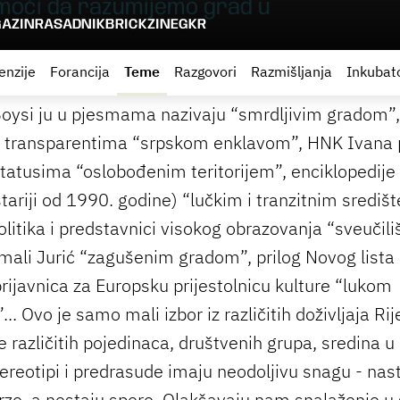
omoći da razumijemo grad u
AZIN
RASADNIK
BRICKZINE
GKR
enzije
Forancija
Teme
Razgovori
Razmišljanja
Inkubat
oysi ju u pjesmama nazivaju “smrdljivim gradom”,
i transparentima “srpskom enklavom”, HNK Ivana p
tatusima “oslobođenim teritorijem”, enciklopedije i
tariji od 1990. godine) “lučkim i tranzitnim središ
olitika i predstavnici visokog obrazovanja “sveučil
mali Jurić “zagušenim gradom”, prilog Novog lista 
rijavnica za Europsku prijestolnicu kulture “lukom
”... Ovo je samo mali izbor iz različitih doživljaja Rij
 različitih pojedinaca, društvenih grupa, sredina u 
tereotipi i predrasude imaju neodoljivu snagu - nas
brzo, a nestaju sporo. Olakšavaju nam snalaženje u s