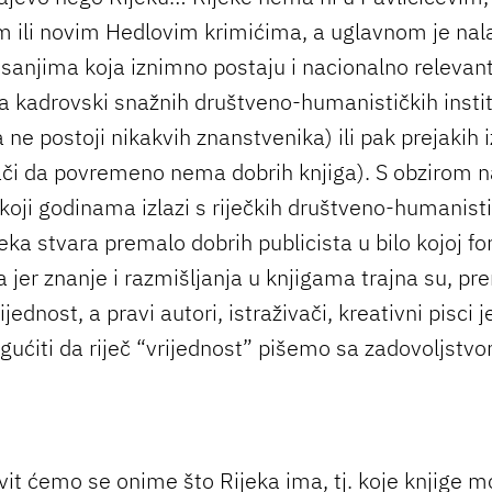
m ili novim Hedlovim krimićima, a uglavnom je nal
isanjima koja iznimno postaju i nacionalno relevan
a kadrovski snažnih društveno-humanističkih instit
 ne postoji nikakvih znanstvenika) ili pak prejakih
ači da povremeno nema dobrih knjiga). S obzirom n
koji godinama izlazi s riječkih društveno-humanist
jeka stvara premalo dobrih publicista u bilo kojoj for
a jer znanje i razmišljanja u knjigama trajna su, pre
ijednost, a pravi autori, istraživači, kreativni pisci j
ćiti da riječ “vrijednost” pišemo sa zadovoljst
it ćemo se onime što Rijeka ima, tj. koje knjige 