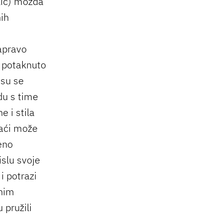
lić) možda
nih
zapravo
, potaknuto
 su se
du s time
e i stila
naći može
eno
islu svoje
i potrazi
enim
 pružili