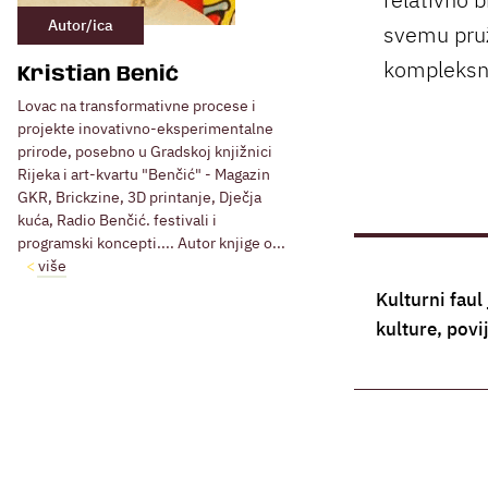
Autor/ica
svemu pruž
kompleksnij
Kristian Benić
Lovac na transformativne procese i
projekte inovativno-eksperimentalne
prirode, posebno u Gradskoj knjižnici
Rijeka i art-kvartu "Benčić" - Magazin
GKR, Brickzine, 3D printanje, Dječja
kuća, Radio Benčić. festivali i
programski koncepti.... Autor knjige o...
više
Kulturni faul
kulture, povi