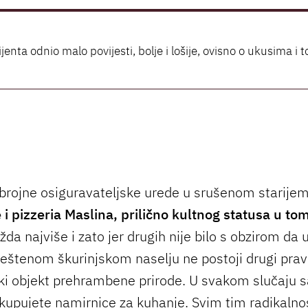
ijenta odnio malo povijesti, bolje i lošije, ovisno o ukusima i t
brojne osiguravateljske urede u srušenom starijem
e i pizzeria Maslina, prilično kultnog statusa u tom
da najviše i zato jer drugih nije bilo s obzirom da 
eštenom škurinjskom naselju ne postoji drugi prav
ski objekt prehrambene prirode. U svakom slučaju 
kupujete namirnice za kuhanje. Svim tim radikaln