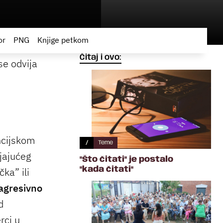
or
PNG
Knjige petkom
Čitaj i ovo:
se odvija
ncijskom
/
Teme
jajućeg
"Što čitati" je postalo
ka” ili
"kada čitati"
 agresivno
d
rci u