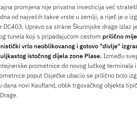
ajna promjena nije privatna investicija već strate
dna od najvećih takve vrste u zemlji, a riječ je o izg
 DC403. Upravo sa strane Škurinjske drage izlaz j
og tunela koji s pripadajućom cestom
prilično mij
nistički vrlo neoblikovanog i gotovo "divlje" izgr
uljkastog istočnog dijela zone Plase.
Između sveg
tejnerske prometnice do novog lučkog terminala i
ometnice poput Osječke ubacio se prilično brzo iz
u dana novi Kaufland, oblik trgovačkog objekta tipi
 Drage.