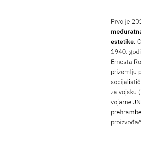
Prvo je 20
međuratna
estetike.
C
1940. godi
Ernesta Ro
prizemlju p
socijalist
za vojsku 
vojarne JN
prehramben
proizvođač