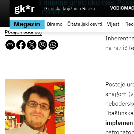
radikalno mijenja grad oko nas. Pos
gk*r
Gradska knjižnica Rijeka
VODIČ
MAG
periferiji centra...
Biramo
Čitateljski osvrti
Vijesti
Rec
Magazin
Podijeli sadržaj
Inherentna
na različite
Postoje ur
snagom (ve
nebodersko
“baštinska
implement
patronatom 