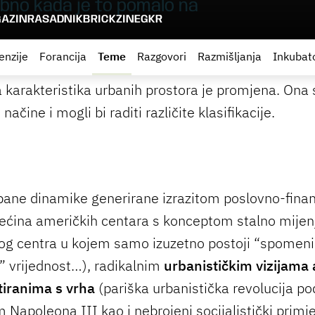
ebno kada je to pomalo na
AZIN
RASADNIK
BRICKZINE
GKR
enzije
Forancija
Teme
Razgovori
Razmišljanja
Inkubat
 karakteristika urbanih prostora je promjena. Ona 
 načine i mogli bi raditi različite klasifikacije.
bane dinamike generirane izrazitom poslovno-fina
ćina američkih centara s konceptom stalno mijen
g centra u kojem samo izuzetno postoji “spomenič
” vrijednost…), radikalnim
urbanističkim vizijama
iranima s vrha
(pariška urbanistička revolucija po
Napoleona III kao i nebrojeni socijalistički primje