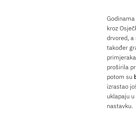
Godinama n
kroz Osječ
drvored, a 
također gra
primjeraka
proširila 
potom su
izrastao jo
uklapaju u 
nastavku.