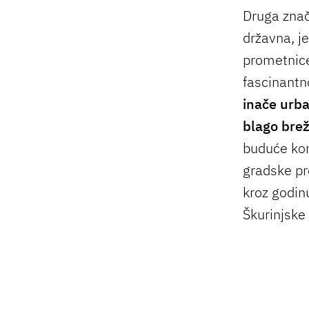
Druga znač
državna, je
prometnice
fascinantn
inače urba
blago brež
buduće kon
gradske pr
kroz godin
Škurinjske