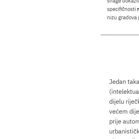
snage dokaziv
specifičnosti
nizu gradova 
Jedan takav
(intelektua
dijelu rije
većem dije
prije auto
urbanisti