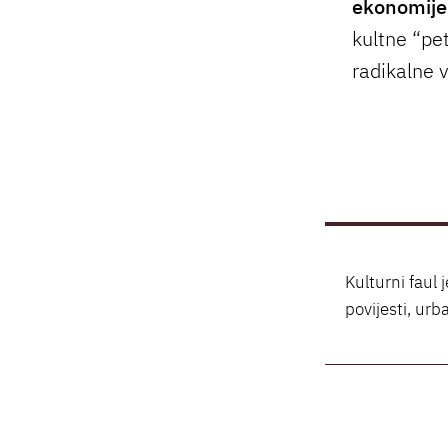
ekonomije
kultne “pe
radikalne 
Kulturni faul
povijesti, ur