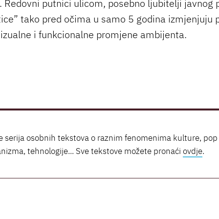
. Redovni putnici ulicom, posebno ljubitelji javnog p
tice” tako pred očima u samo 5 godina izmjenjuju p
vizualne i funkcionalne promjene ambijenta.
 je serija osobnih tekstova o raznim fenomenima kulture, pop 
banizma, tehnologije... Sve tekstove možete pronaći
ovdje
.