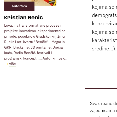
kojima se n
Autor/ica
demografsk
Kristian Benić
konzervira
Lovac na transformativne procese i
kojima se 
projekte inovativno-eksperimentalne
prirode, posebno u Gradskoj knjižnici
karakterist
Rijeka i art-kvartu "Benčić" - Magazin
sredine…)..
GKR, Brickzine, 3D printanje, Dječja
kuća, Radio Benčić. festivali i
programski koncepti.... Autor knjige o...
više
Sve urbane din
zajednicama i