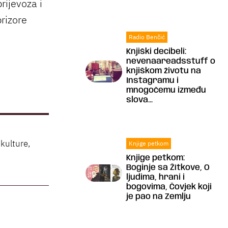
rijevoza i
rizore
Radio Benčić
Knjiški decibeli:
nevenaareadsstuff o
knjiškom životu na
Instagramu i
mnogočemu između
slova...
kulture,
Knjige petkom
Knjige petkom:
Boginje sa Žítkove, O
ljudima, hrani i
bogovima, Čovjek koji
je pao na Zemlju