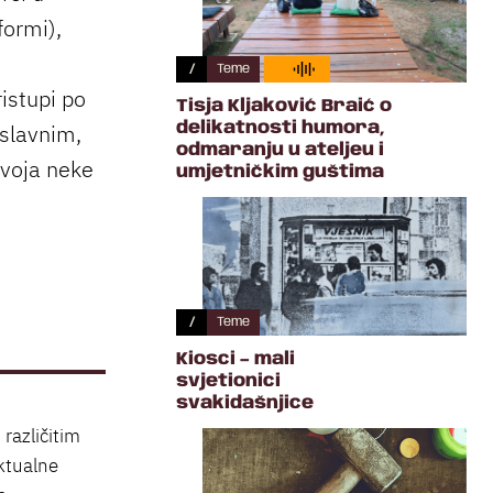
formi),
/
Teme
istupi po
Tisja Kljaković Braić o
 slavnim,
delikatnosti humora,
odmaranju u ateljeu i
zvoja neke
umjetničkim guštima
/
Teme
Kiosci – mali
svjetionici
svakidašnjice
 različitim
ektualne