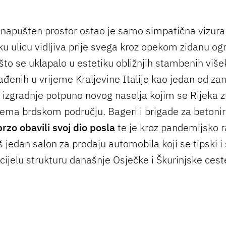
apušten prostor ostao je samo simpatična vizura
ku ulicu vidljiva prije svega kroz opekom zidanu og
što se uklapalo u estetiku obližnjih stambenih više
đenih u vrijeme Kraljevine Italije kao jedan od zani
 izgradnje potpuno novog naselja kojim se Rijeka 
prema brdskom području. Bageri i brigade za betoni
brzo obavili svoj dio posla
te je kroz pandemijsko r
š jedan salon za prodaju automobila koji se tipski i
cijelu strukturu današnje Osječke i Škurinjske cest