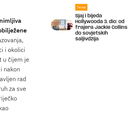
Teme
Sjaj i bijeda
nimljiva
Hollywooda 3. dio: od
frajera Jackie Collins
obilježene
do sovjetskih
azovanja,
šaljivdžija
 i okolici
 u čijem je
 i nakon
avljen rad
ruh za sve
riječko
kao