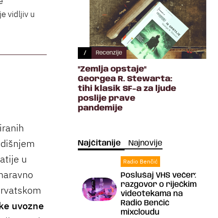
e
e vidljiv u
/
Recenzije
"Zemlja opstaje"
Georgea R. Stewarta:
tihi klasik SF-a za ljude
poslije prave
pandemije
iranih
redišnjem
Najčitanije
Najnovije
atije u
Radio Benčić
 naravno
Poslušaj VHS večer:
razgovor o riječkim
 hrvatskom
videotekama na
Radio Benčić
ke uvozne
mixcloudu