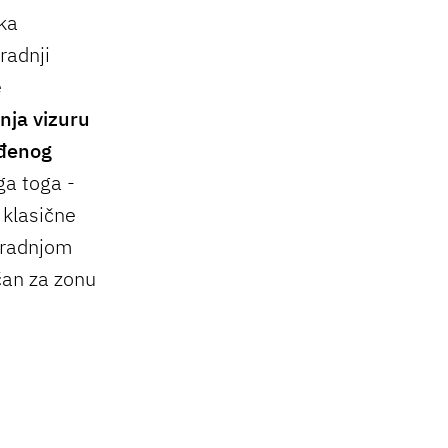
ška
radnji
e
enja vizuru
ađenog
a toga -
 klasične
gradnjom
čan za zonu