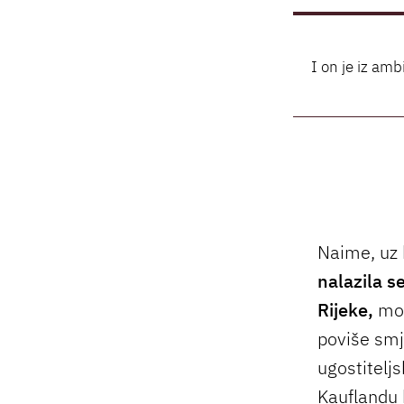
I on je iz amb
Naime, uz 
nalazila s
Rijeke,
mož
poviše smj
ugostitelj
Kauflandu 