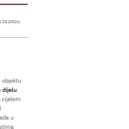
o za pizzu.
 objektu
 dijelu
u cijelom
i
sada u
ostima