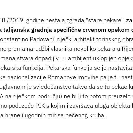
18./2019. godine nestala zgrada "stare pekare",
za
 talijanska gradnja specifične crvenom opekom 
onstantino Padovani, riječki arhitekt torinskog obr
ne prema narudžbi vlasnika nekoliko pekara u Rijeci
mana stvara dopadljiv i u ambijent uklopljen objekt
ekarska funkcija. Pekarska funkcija se je nastavila
ičke nacionalizacije Romanove imovine pa je tu nast
(uglavnom je svjedočanstvo takvo da se tu pekao k
A na riječkom području) ne bi li to potom preuzelo 
o poduzeće PIK s kojim i završava uloga objekta 
a hrane i ugodnih mirisa pečenog kruha.