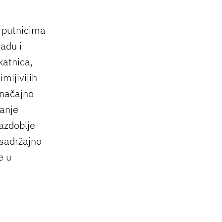
 putnicima
radu i
katnica,
mljivijih
značajno
ranje
azdoblje
 sadržajno
e u