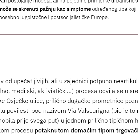
ati postojanje modela, ali na pojedine primjerke urbanističk
može se skrenuti pažnju kao simptome
određenog tipa koji j
posebno jugoistočne i postsocijalističke Europe.
 od upečatljivijih, ali u zajednici potpuno neartikul
lno, medijski, aktivistički…) procesa odvija se u s
čke Osječke ulice, prilično dugačke prometnice pozn
lu povijesti pod nazivom Via Valscurigna (bio je to
mobila prije svega put) u jednom prilično tipičnom
čkom procesu
potaknutom domaćim tipom trgovač