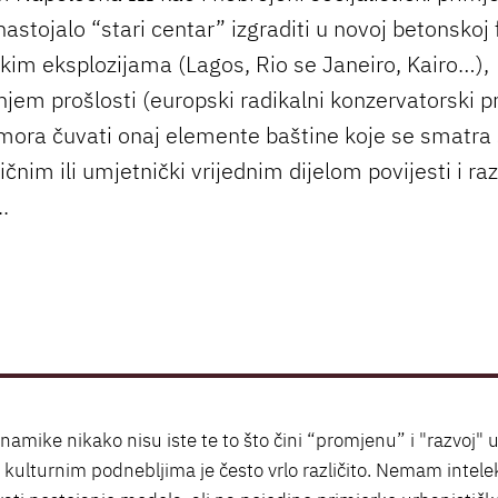
astojalo “stari centar” izgraditi u novoj betonskoj 
im eksplozijama (Lagos, Rio se Janeiro, Kairo…),
njem prošlosti (europski radikalni konzervatorski pr
mora čuvati onaj elemente baštine koje se smatra
ičnim ili umjetnički vrijednim dijelom povijesti i ra
.
amike nikako nisu iste te to što čini “promjenu” i "razvoj" u
 kulturnim podnebljima je često vrlo različito. Nemam intel