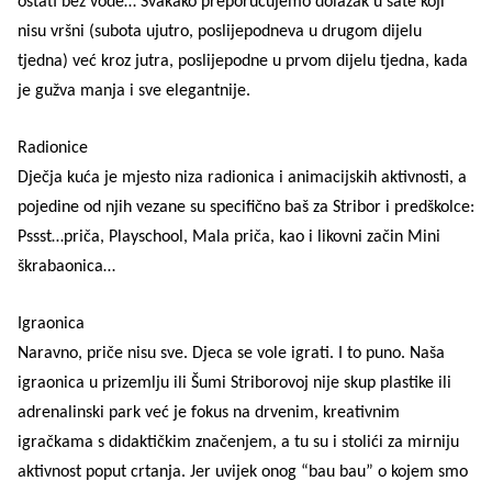
ostati bez vode… Svakako preporučujemo dolazak u sate koji
nisu vršni (subota ujutro, poslijepodneva u drugom dijelu
tjedna) već kroz jutra, poslijepodne u prvom dijelu tjedna, kada
je gužva manja i sve elegantnije.
Radionice
Dječja kuća je mjesto niza radionica i animacijskih aktivnosti, a
pojedine od njih vezane su specifično baš za Stribor i predškolce:
Pssst…priča, Playschool, Mala priča, kao i likovni začin Mini
škrabaonica…
Igraonica
Naravno, priče nisu sve. Djeca se vole igrati. I to puno. Naša
igraonica u prizemlju ili Šumi Striborovoj nije skup plastike ili
adrenalinski park već je fokus na drvenim, kreativnim
igračkama s didaktičkim značenjem, a tu su i stolići za mirniju
aktivnost poput crtanja. Jer uvijek onog “bau bau” o kojem smo