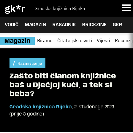
gk*r
Gradska knjižnica Rijeka
VODIČ
MAGAZIN
RASADNIK
BRICKZINE
GKR
Biramo
Čitateljski osvrti
Vijesti
Recenzi
Magazin
Razmišljanja
Zašto biti članom knjižnice
baš u Dječjoj kući, a tek si
beba?
Gradska knjižnica Rijeka
,
2. studenoga 2023.
(
prije 3 godine
)