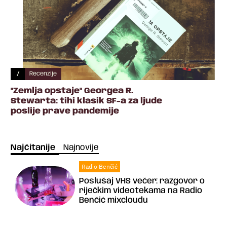
/
Recenzije
"Zemlja opstaje" Georgea R.
Stewarta: tihi klasik SF-a za ljude
poslije prave pandemije
Najčitanije
Najnovije
Radio Benčić
Poslušaj VHS večer: razgovor o
riječkim videotekama na Radio
Benčić mixcloudu