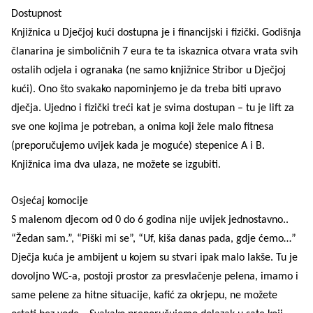
Dostupnost
Knjižnica u Dječjoj kući dostupna je i financijski i fizički. Godišnja
članarina je simboličnih 7 eura te ta iskaznica otvara vrata svih
ostalih odjela i ogranaka (ne samo knjižnice Stribor u Dječjoj
kući). Ono što svakako napominjemo je da treba biti upravo
dječja. Ujedno i fizički treći kat je svima dostupan – tu je lift za
sve one kojima je potreban, a onima koji žele malo fitnesa
(preporučujemo uvijek kada je moguće) stepenice A i B.
Knjižnica ima dva ulaza, ne možete se izgubiti.
Osjećaj komocije
S malenom djecom od 0 do 6 godina nije uvijek jednostavno..
“Žedan sam.”, “Piški mi se”, “Uf, kiša danas pada, gdje ćemo…”
Dječja kuća je ambijent u kojem su stvari ipak malo lakše. Tu je
dovoljno WC-a, postoji prostor za presvlačenje pelena, imamo i
same pelene za hitne situacije, kafić za okrjepu, ne možete