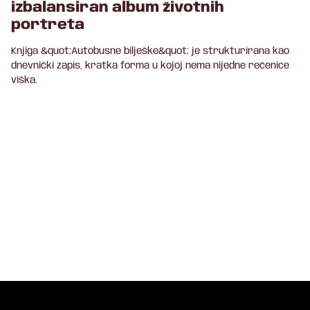
izbalansiran album životnih
portreta
Knjiga &quot;Autobusne bilješke&quot; je strukturirana kao
dnevnički zapis, kratka forma u kojoj nema nijedne rečenice
viška.