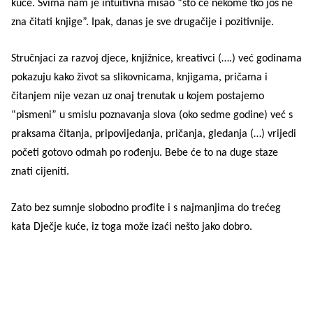
kuće. Svima nam je intuitivna misao “što će nekome tko još ne
zna čitati knjige”. Ipak, danas je sve drugačije i pozitivnije.
Stručnjaci za razvoj djece, knjižnice, kreativci (….) već godinama
pokazuju kako život sa slikovnicama, knjigama, pričama i
čitanjem nije vezan uz onaj trenutak u kojem postajemo
“pismeni” u smislu poznavanja slova (oko sedme godine) već s
praksama čitanja, pripovijedanja, pričanja, gledanja (…) vrijedi
početi gotovo odmah po rođenju. Bebe će to na duge staze
znati cijeniti.
Zato bez sumnje slobodno prođite i s najmanjima do trećeg
kata Dječje kuće, iz toga može izaći nešto jako dobro.