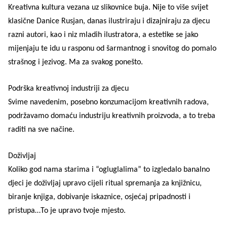
Kreativna kultura vezana uz slikovnice buja. Nije to više svijet
klasične Danice Rusjan, danas ilustriraju i dizajniraju za djecu
razni autori, kao i niz mladih ilustratora, a estetike se jako
mijenjaju te idu u rasponu od šarmantnog i snovitog do pomalo
strašnog i jezivog. Ma za svakog ponešto.
Podrška kreativnoj industriji za djecu
Svime navedenim, posebno konzumacijom kreativnih radova,
podržavamo domaću industriju kreativnih proizvoda, a to treba
raditi na sve načine.
Doživljaj
Koliko god nama starima i “ogluglalima” to izgledalo banalno
djeci je doživljaj upravo cijeli ritual spremanja za knjižnicu,
biranje knjiga, dobivanje iskaznice, osjećaj pripadnosti i
pristupa…To je upravo tvoje mjesto.