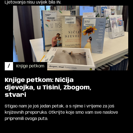
Ljetovanja nisu uvijek bila IN.
/
Knjige petkom
Knjige petkom: Ničija
djevojka, u Tišini, Zbogom,
stvari
Stigao nam je još jedan petak, a s njime i vrijeme za još
književnih preporuka. Otkrijte koje smo vam sve naslove
pripremili ovoga puta.