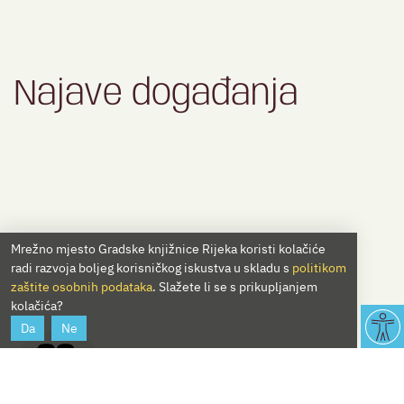
Najave događanja
Mrežno mjesto Gradske knjižnice Rijeka koristi kolačiće
radi razvoja boljeg korisničkog iskustva u skladu s
politikom
zaštite osobnih podataka
. Slažete li se s prikupljanjem
kolačića?
Da
Ne
30.
07.