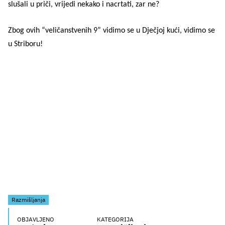
slušali u priči, vrijedi nekako i nacrtati, zar ne?
Zbog ovih “veličanstvenih 9” vidimo se u Dječjoj kući, vidimo se
u Striboru!
Razmišljanja
OBJAVLJENO
KATEGORIJA