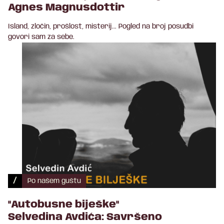
Agnes Magnusdottir
Island, zločin, prošlost, misterij... Pogled na broj posudbi
govori sam za sebe.
/
Po našem guštu
"Autobusne biješke"
Selvedina Avdića: Savršeno