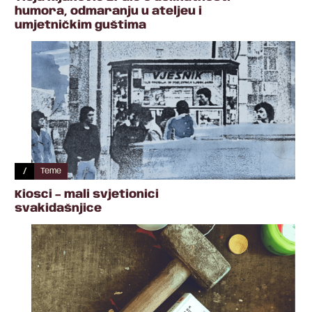
humora, odmaranju u ateljeu i
umjetničkim guštima
/
Teme
Kiosci – mali svjetionici
svakidašnjice