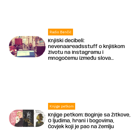
Radio Benčić
Knjiški decibeli:
nevenaareadsstuff o knjiškom
životu na Instagramu i
mnogočemu između slova...
Knjige petkom
Knjige petkom: Boginje sa Žítkove,
O ljudima, hrani i bogovima,
Čovjek koji je pao na Zemlju