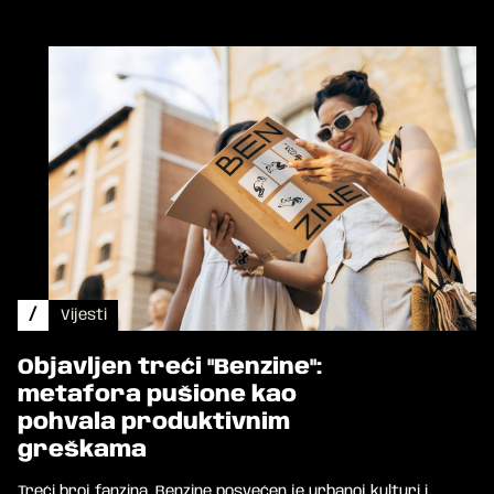
/
Vijesti
Objavljen treći "Benzine":
metafora pušione kao
pohvala produktivnim
greškama
Treći broj fanzina, Benzine posvećen je urbanoj kulturi i