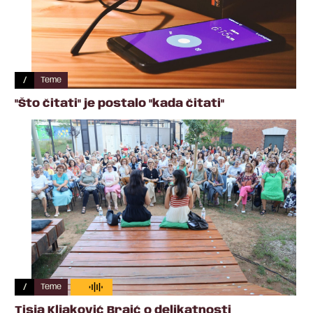
/
Teme
"Što čitati" je postalo "kada čitati"
/
Teme
Tisja Kljaković Braić o delikatnosti