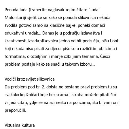
Ponuda luda (izaberite naglasak kojim čitate “luda”
Malo stariji sjetit će se kako se ponuda slikovnica nekada
svodila gotovo samo na klasične bajke, poneki domaći
edukativni uradak… Danas je u području izdavaštva i
kreativnosti izrada slikovnica jedno od hit područja, pišu i oni
koji nikada nisu pisali za djecu, piše se u različitim oblicima i
formatima, o ozbiljnim i manje ozbiljnim temama. Češći
problem postaje kako se snaći u takvom izboru…
Vodiči kroz svijet slikovnica
Da problem pod br. 2. doista ne postane pravi problem tu su
svakako knjižničari koje bez srama i straha možete pitati što
vrijedi čitati, gdje se nalazi nešto na policama, što bi vam oni
preporučili.
Vizualna kultura