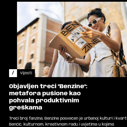
/
Vijesti
Objavljen treći "Benzine":
metafora pušione kao
pohvala produktivnim
greškama
Treći broj fanzina, Benzine posvećen je urbanoj kulturi i kvar
Benčić, kulturnom, kreativnom radu i uvjetima u kojima