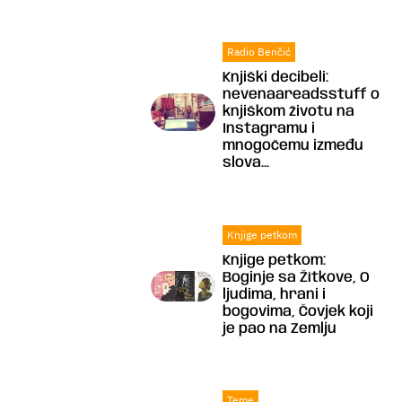
Radio Benčić
Knjiški decibeli:
nevenaareadsstuff o
knjiškom životu na
Instagramu i
mnogočemu između
slova...
Knjige petkom
Knjige petkom:
Boginje sa Žítkove, O
ljudima, hrani i
bogovima, Čovjek koji
je pao na Zemlju
Teme