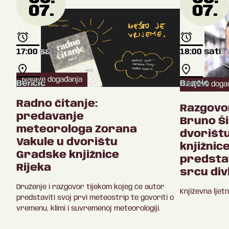
07.
07.
17:00
sati
18:00
sati
Najave događanja
Benčić
Benčić
Najave doga
Radno čitanje:
Razgovor
predavanje
Bruno Š
meteorologa Zorana
dvorišt
Vakule u dvorištu
knjižnic
Gradske knjižnice
predstav
Rijeka
srcu divl
Druženje i razgovor tijekom kojeg će autor
Književna ljet
predstaviti svoj prvi meteostrip te govoriti o
vremenu, klimi i suvremenoj meteorologiji.