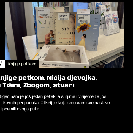
/
Knjige petkom
Knjige petkom: Ničija djevojka,
u Tišini, Zbogom, stvari
tigao nam je još jedan petak, a s njime i vrijeme za još
njiževnih preporuka. Otkrijte koje smo vam sve naslove
ripremili ovoga puta.