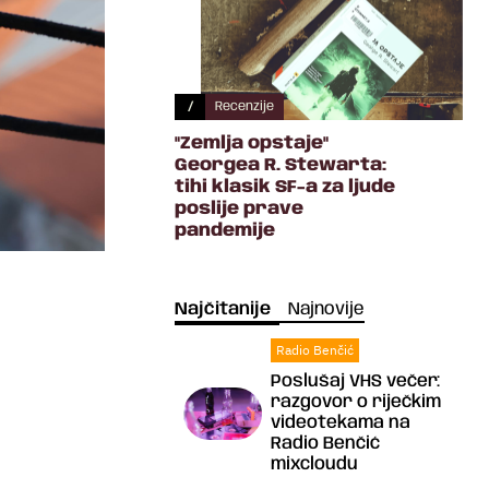
/
Recenzije
"Zemlja opstaje"
Georgea R. Stewarta:
tihi klasik SF-a za ljude
poslije prave
pandemije
Najčitanije
Najnovije
Radio Benčić
Poslušaj VHS večer:
razgovor o riječkim
videotekama na
Radio Benčić
mixcloudu