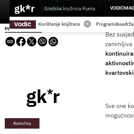
gk*r
od velike pomoći.
Gradska knjižnica Rijeka
VODIČ
MAG
+
Korištenje knjižnice
Programi&sadržaj
Vodič
Podijeli sadržaj
Bez susjeds
zanimljiva
kontinuiran
aktivnosti
kvartovski
Sve one koj
mogućnosti
Autor/ica