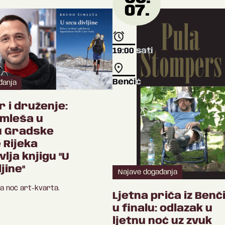
07.
19:00
sati
Benčić
đanja
 i druženje:
imleša u
u Gradske
e Rijeka
lja knjigu "U
jine"
Najave događanja
na noć art-kvarta.
Ljetna priča iz Benč
u finalu: odlazak u
ljetnu noć uz zvuk