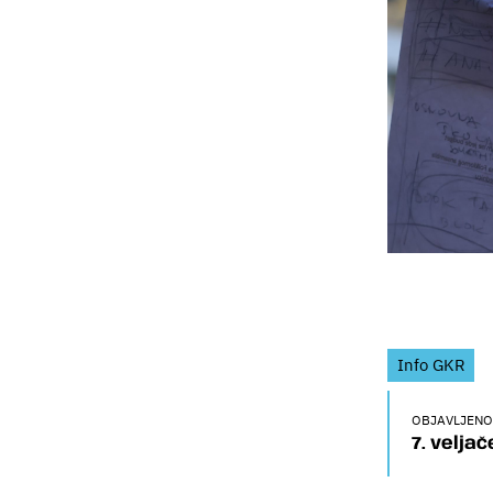
Info GKR
OBJAVLJENO
7. veljač