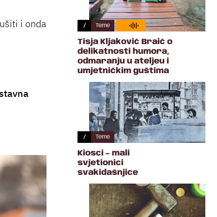
ušiti i onda
/
Teme
Tisja Kljaković Braić o
delikatnosti humora,
odmaranju u ateljeu i
umjetničkim guštima
ostavna
/
Teme
Kiosci – mali
svjetionici
svakidašnjice