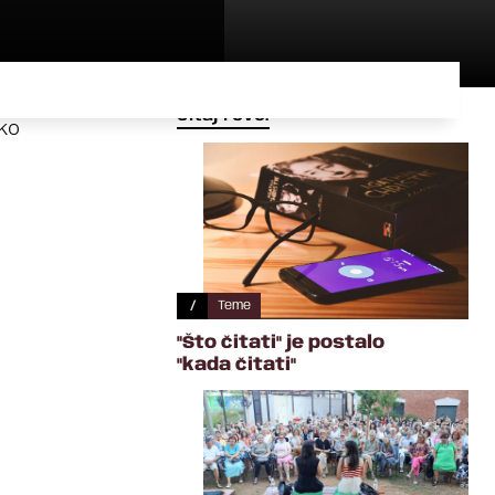
Čitaj i ovo:
iko
/
Teme
"Što čitati" je postalo
"kada čitati"