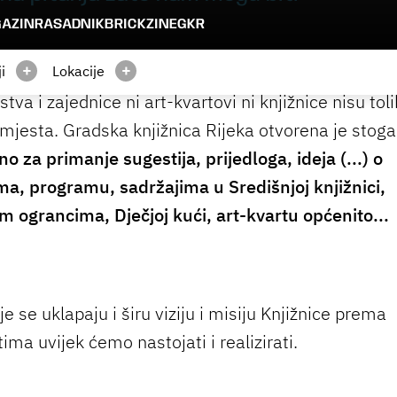
AZIN
RASADNIK
BRICKZINE
GKR
+
+
i
Lokacije
tva i zajednice ni art-kvartovi ni knjižnice nisu tol
 mjesta. Gradska knjižnica Rijeka otvorena je stoga
o za primanje sugestija, prijedloga, ideja (...) o
ma, programu, sadržajima u Središnjoj knjižnici,
m ograncima, Dječjoj kući, art-kvartu općenito...
e se uklapaju i širu viziju i misiju Knjižnice prema
ma uvijek ćemo nastojati i realizirati.