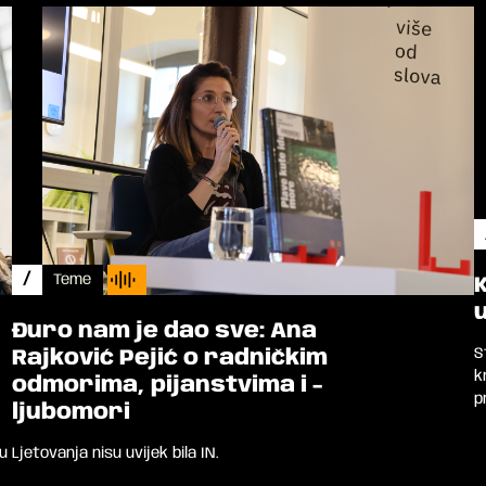
/
Teme
Đuro nam je dao sve: Ana
S
Rajković Pejić o radničkim
k
odmorima, pijanstvima i -
p
ljubomori
tu
Ljetovanja nisu uvijek bila IN.