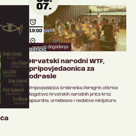
07.
19:00
sati
Najave događanja
Benčić
Hrvatski narodni WTF,
pripovjedaonica za
odrasle
Pripovjedačica Srebrenka Peregrin otkriva
bogatsvo hrvatskih narodnih priča kroz
apsurdne, urnebesne i neobične minijature.
ića