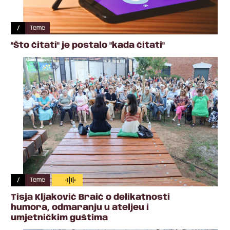
/
Teme
"Što čitati" je postalo "kada čitati"
/
Teme
Tisja Kljaković Braić o delikatnosti
humora, odmaranju u ateljeu i
umjetničkim guštima