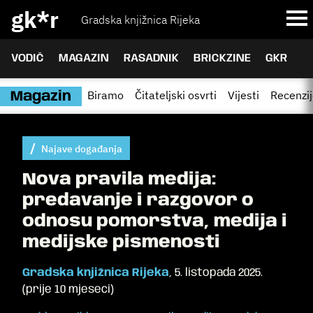
gk*r
Gradska knjižnica Rijeka
VODIČ
MAGAZIN
RASADNIK
BRICKZINE
GKR
Biramo
Čitateljski osvrti
Vijesti
Recenzi
Magazin
Najave događanja
Nova pravila medija:
predavanje i razgovor o
odnosu pomorstva, medija i
medijske pismenosti
Gradska knjižnica Rijeka
,
5. listopada 2025.
(
prije 10 mjeseci
)