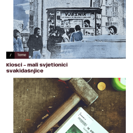
/
Teme
Kiosci – mali svjetionici
svakidašnjice