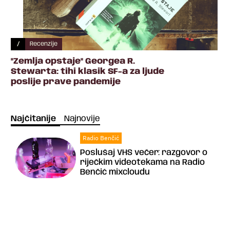
/
Recenzije
"Zemlja opstaje" Georgea R.
Stewarta: tihi klasik SF-a za ljude
poslije prave pandemije
Najčitanije
Najnovije
Radio Benčić
Poslušaj VHS večer: razgovor o
riječkim videotekama na Radio
Benčić mixcloudu