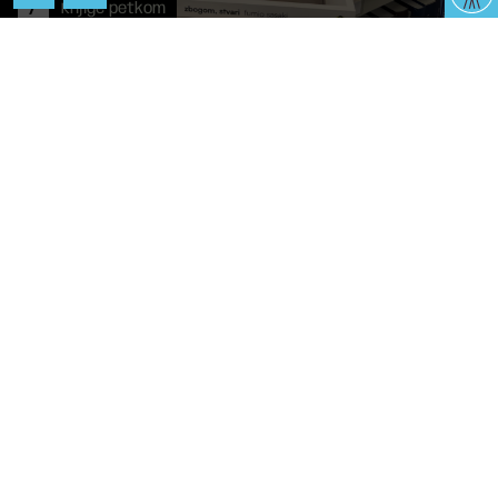
/
Knjige petkom
Knjige petkom: Ničija
djevojka, u Tišini, Zbogom,
stvari
Stigao nam je još jedan petak, a s njime i vrijeme za još
književnih preporuka. Otkrijte koje smo vam sve naslove
pripremili ovoga puta.