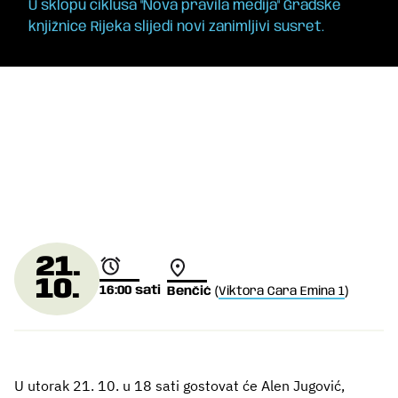
U sklopu ciklusa "Nova pravila medija" Gradske
knjižnice Rijeka slijedi novi zanimljivi susret.
21.
10.
16:00
sati
Benčić
(
Viktora Cara Emina 1
)
U utorak 21. 10. u 18 sati gostovat će Alen Jugović,