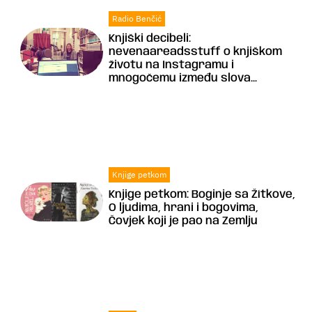
Radio Benčić
Knjiški decibeli:
nevenaareadsstuff o knjiškom
životu na Instagramu i
mnogočemu između slova...
Knjige petkom
Knjige petkom: Boginje sa Žítkove,
O ljudima, hrani i bogovima,
Čovjek koji je pao na Zemlju