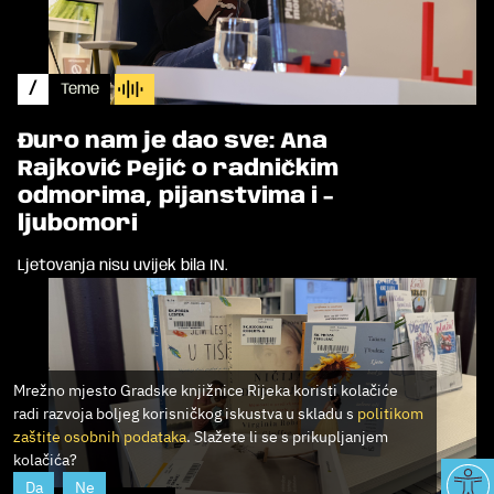
/
Teme
Đuro nam je dao sve: Ana
Rajković Pejić o radničkim
odmorima, pijanstvima i -
ljubomori
Ljetovanja nisu uvijek bila IN.
Mrežno mjesto Gradske knjižnice Rijeka koristi kolačiće
radi razvoja boljeg korisničkog iskustva u skladu s
politikom
zaštite osobnih podataka
. Slažete li se s prikupljanjem
kolačića?
Da
Ne