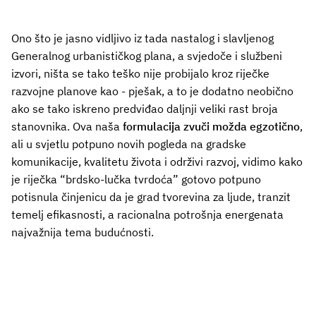
Ono što je jasno vidljivo iz tada nastalog i slavljenog
Generalnog urbanističkog plana, a svjedoče i službeni
izvori, ništa se tako teško nije probijalo kroz riječke
razvojne planove kao - pješak, a to je dodatno neobično
ako se tako iskreno predviđao daljnji veliki rast broja
stanovnika. Ova naša
formulacija zvuči možda egzotično
,
ali u svjetlu potpuno novih pogleda na gradske
komunikacije, kvalitetu života i održivi razvoj, vidimo kako
je riječka “brdsko-lučka tvrdoća” gotovo potpuno
potisnula činjenicu da je grad tvorevina za ljude, tranzit
temelj efikasnosti, a racionalna potrošnja energenata
najvažnija tema budućnosti.