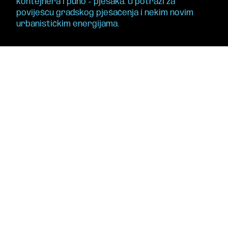
kontejnera i puno - pješaka. U potrazi za
poviješću gradskog pješačenja i nekim novim
urbanističkim energijama.