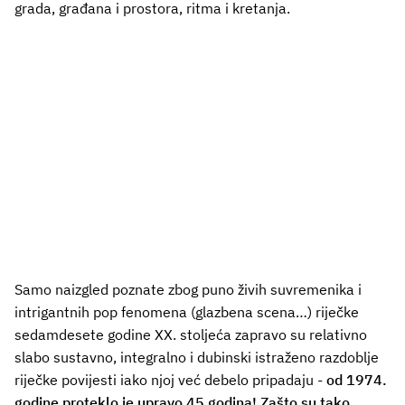
grada, građana i prostora, ritma i kretanja.
Samo naizgled poznate zbog puno živih suvremenika i
intrigantnih pop fenomena (glazbena scena…) riječke
sedamdesete godine XX. stoljeća zapravo su relativno
slabo sustavno, integralno i dubinski istraženo razdoblje
riječke povijesti iako njoj već debelo pripadaju -
od 1974.
godine proteklo je upravo 45 godina! Zašto su tako