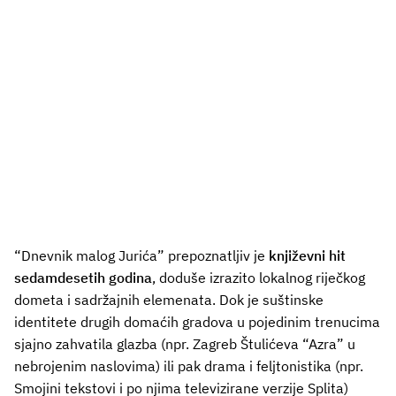
“Dnevnik malog Jurića” prepoznatljiv je
književni hit
sedamdesetih godina
, doduše izrazito lokalnog riječkog
dometa i sadržajnih elemenata. Dok je suštinske
identitete drugih domaćih gradova u pojedinim trenucima
sjajno zahvatila glazba (npr. Zagreb Štulićeva “Azra” u
nebrojenim naslovima) ili pak drama i feljtonistika (npr.
Smojini tekstovi i po njima televizirane verzije Splita)