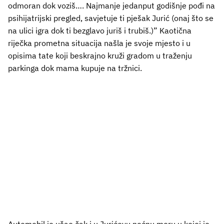
odmoran dok voziš…. Najmanje jedanput godišnje pođi na
psihijatrijski pregled, savjetuje ti pješak Jurić (onaj što se
na ulici igra dok ti bezglavo juriš i trubiš.)” Kaotična
riječka prometna situacija našla je svoje mjesto i u
opisima tate koji beskrajno kruži gradom u traženju
parkinga dok mama kupuje na tržnici.
Automobil je ušao čak i u Jurićevu noćnu moru u kojoj je