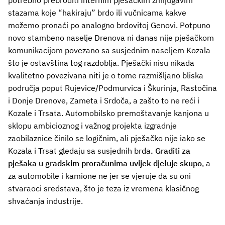
stazama koje “hakiraju” brdo ili vučnicama kakve
možemo pronaći po analogno brdovitoj Genovi. Potpuno
novo stambeno naselje Drenova ni danas nije pješačkom
komunikacijom povezano sa susjednim naseljem Kozala
što je ostavština tog razdoblja. Pješački nisu nikada
kvalitetno povezivana niti je o tome razmišljano bliska
područja poput Rujevice/Podmurvica i Škurinja, Rastočina
i Donje Drenove, Zameta i Srdoča, a zašto to ne reći i
Kozale i Trsata. Automobilsko premoštavanje kanjona u
sklopu ambicioznog i važnog projekta izgradnje
zaobilaznice činilo se logičnim, ali pješačko nije iako se
Kozala i Trsat gledaju sa susjednih brda
. Graditi za
pješaka u gradskim proračunima uvijek djeluje skupo
, a
za automobile i kamione ne jer se vjeruje da su oni
stvaraoci sredstava, što je teza iz vremena klasičnog
shvaćanja industrije.