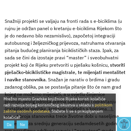
Snažniji projekti se valjaju na fronti rada s e-biciklima (u
rujnu je održan panel o kretanju e-biciklima Rijekom što
je do nedavno bilo nezamislivo), započetoj integraciji
autobusnog i željezničkog prijevoza, natruhama otvaranja
pitanja budućeg planiranja biciklističkih staza. Ipak, za
sada se čini da izostaje pravi “master” i sveobuhvatni
projekt koji će Rijeku pretvoriti u pješaku košnicu,
stvoriti
pješačko-biciklističke magistrale, te mijenjati mentalitet
i navike stanovnika
. Snažan je narativ o brdima i gradu
zadanog oblika, pa se postavlja pitanje što će nam grad
kojeg ne možemo mijenjati, a u svjetlu činjenice
Mrežno mjesto Gradske knjižnice Rijeka koristi kolačiće
promijenjenog odnosa prema djetinjstvu i odrastanju
radi razvoja boljeg korisničkog iskustva u skladu s
politikom
(natalitetna politika, kretanje roditelja s kolicima…),
zaštite osobnih podataka
. Slažete li se s prikupljanjem
porast broja stanovnika treće životne dobi u naseljima
kolačića?
građenima za srednju generaciju sedamdesetih godina,
Da
Ne
sve paradigme održivog razvoja i “pametnog” grada