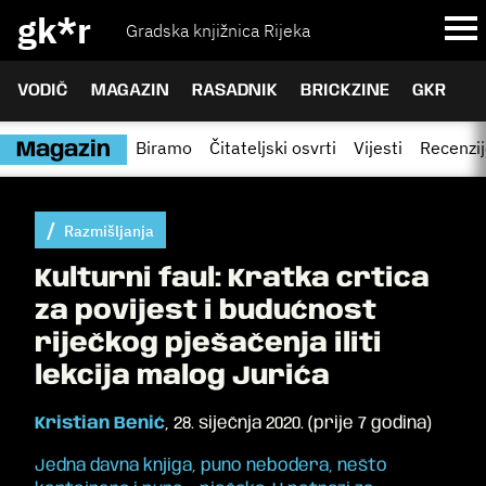
gk*r
Gradska knjižnica Rijeka
VODIČ
MAGAZIN
RASADNIK
BRICKZINE
GKR
Biramo
Čitateljski osvrti
Vijesti
Recenzi
Magazin
Razmišljanja
Kulturni faul: Kratka crtica
za povijest i budućnost
riječkog pješačenja iliti
lekcija malog Jurića
Kristian Benić
,
28. siječnja 2020.
(
prije 7 godina
)
Jedna davna knjiga, puno nebodera, nešto