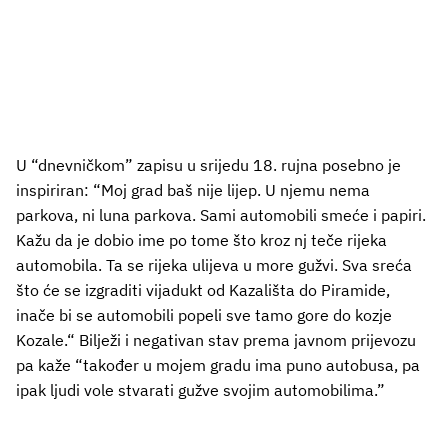
U “dnevničkom” zapisu u srijedu 18. rujna posebno je
inspiriran: “Moj grad baš nije lijep. U njemu nema
parkova, ni luna parkova. Sami automobili smeće i papiri.
Kažu da je dobio ime po tome što kroz nj teče rijeka
automobila. Ta se rijeka ulijeva u more gužvi. Sva sreća
što će se izgraditi vijadukt od Kazališta do Piramide,
inače bi se automobili popeli sve tamo gore do kozje
Kozale.“ Bilježi i negativan stav prema javnom prijevozu
pa kaže “također u mojem gradu ima puno autobusa, pa
ipak ljudi vole stvarati gužve svojim automobilima.”