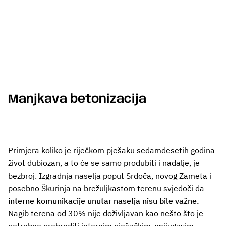
Manjkava betonizacija
Primjera koliko je riječkom pješaku sedamdesetih godina
život dubiozan, a to će se samo produbiti i nadalje, je
bezbroj. Izgradnja naselja poput Srdoča, novog Zameta i
posebno Škurinja na brežuljkastom terenu svjedoči da
interne komunikacije unutar naselja nisu bile važne.
Nagib terena od 30% nije doživljavan kao nešto što je
potrebno prebroditi internim pješačkim zmijugavim