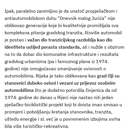
Ipak, paralelno zanimljivo je da unatoč propješačkom i
antiautomobilskom duhu “Dnevnik malog Jurića” nije
oblikovao generacije koje bi kvalitetnije promišljala sva
kompleksna pitanja gradskog tranzita, štoviše automobil
je postao i
važan dio tranzicijskog razdoblja kao dio
identiteta uslijed porasta standarda,
ali i nužde s obzirom
na to da dobar dio komunalne infrastrukture i rezultata
gradskog urbanizma (pa i famoznog plana iz 1974.
godine) nije omogućavao smanjivanje ovisnosti o
automobilima. Rijeka je tako oblikovana kao
grad čiji su
stanovnici duboko ovisni i vezani uz prijevoz osobnim
automobilima
što je dodatno potvrdila činjenica da od
1974. godine do danas u Rijeci nije nastao niti jedan
pješačko-biciklistički projekt koji bi doista imao smisao u
promjeni i poboljšanju kretanja stanovnika, tranzita,
uštedu energije i sl. već je u povremenim izbojima svrha
bila više turističko-rekreativna.