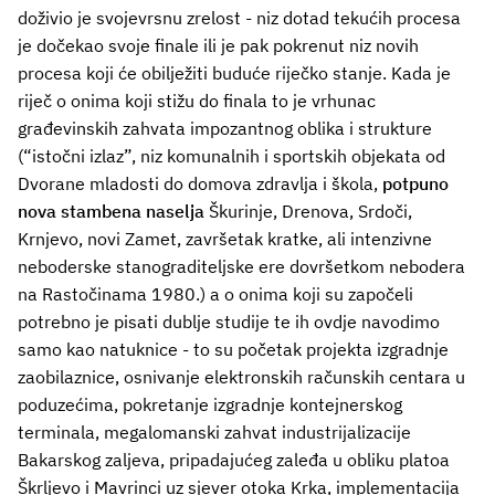
doživio je svojevrsnu zrelost - niz dotad tekućih procesa
je dočekao svoje finale ili je pak pokrenut niz novih
procesa koji će obilježiti buduće riječko stanje. Kada je
riječ o onima koji stižu do finala to je vrhunac
građevinskih zahvata impozantnog oblika i strukture
(“istočni izlaz”, niz komunalnih i sportskih objekata od
Dvorane mladosti do domova zdravlja i škola,
potpuno
nova stambena naselja
Škurinje, Drenova, Srdoči,
Krnjevo, novi Zamet, završetak kratke, ali intenzivne
neboderske stanograditeljske ere dovršetkom nebodera
na Rastočinama 1980.) a o onima koji su započeli
potrebno je pisati dublje studije te ih ovdje navodimo
samo kao natuknice - to su početak projekta izgradnje
zaobilaznice, osnivanje elektronskih računskih centara u
poduzećima, pokretanje izgradnje kontejnerskog
terminala, megalomanski zahvat industrijalizacije
Bakarskog zaljeva, pripadajućeg zaleđa u obliku platoa
Škrljevo i Mavrinci uz sjever otoka Krka, implementacija