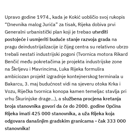
Upravo godine 1974., kada je Kokić uobličio svoj rukopis
“Dnevnika malog Jurića” za tisak, Rijeka dobiva prvi
Generalni urbanistički plan koji je trebao
utvrditi
postojeće i usmjeriti buduće stanje razvoja grada
na
pragu deindustrijalizacije iz čijeg centra su relativno ubrzo
trebali nestati industrijski pogoni (Tvornica motora Rikard
Benčić među pokretačima je projekta industrijske zone
na Škrljevu i Mavrincima, Luka Rijeka formulira
ambiciozan projekt izgradnje kontejnerskog terminala u
Bakarcu, 3. maj budućnost vidi na sjeveru otoka Krka i
Vozu, Riječka tvornica konopa kamen temeljac stavlja pri
vrhu Škurinjske drage…), a
službena procjena kretanja
broja stanovnika govori da će do 2000. godine Općina
Rijeka imati 425 000 stanovnika, a uža Rijeka koja
odgovara današnjim gradskim granicama - čak 333 000
stanovnika!