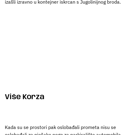
izašli izravno u kontejner iskrcan s Jugolinijnog broda.
Više Korza
Kada su se prostori pak oslobađali prometa nisu se
oslobađali za pješake nego za parkiralište automobila.