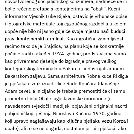
novostvorenog socijalističkog konzumera, nadmeće se ili
bolje rečeno pretapa s kontejnerima na “obali”. Kućni
informator Vjesnik Luke Rijeka, ostavio je vrhunske opise
i fotografske materijale tog egzotičnog razdoblja u kojem
uopće nije bilo ni jasno
gdje će svoje mjesto naći budući
pravi kontejnerski terminal.
Kao egzotičnu zanimljivost
recimo tako da je Brajdica, na planu koje se konkretnije
počinje raditi također 1974. godine, predstavljana samo
kao privremeno rješenje do izgradnje pravog velikog
kontejnerskog terminala u Bakarcu i industrijaliziranom
Bakarskom zaljevu. Sama arhitektura Robne kuće Ri digla
je pješaka u zrak iznad Ulice Rade Končara (današnje
Adamićeve), a inicijalno je trebala premostiti čak i samu
prometnu liniju Obale jugoslavenske mornarice (o
navedenom svjedoči i medijski objavljeni originalni nacrti
pobjedničkog rješenja Ninoslava Kučana 1970. godine
koji upravo
naglašavaju kao ključnu pješaku vezu Korza i
obale)
, ali to se ne događa, uostalom jer bi i pješaci tako