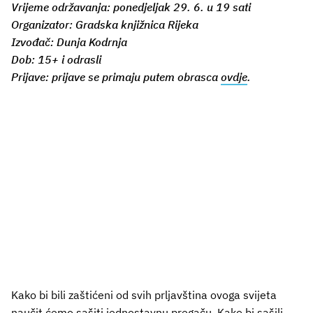
Vrijeme održavanja: ponedjeljak 29. 6. u 19 sati
Organizator: Gradska knjižnica Rijeka
Izvođač: Dunja Kodrnja
Dob: 15+ i odrasli
Prijave: prijave se primaju putem obrasca
ovdje
.
Kako bi bili zaštićeni od svih prljavština ovoga svijeta
naučit ćemo sašiti jednostavnu pregaču. Kako bi sašili