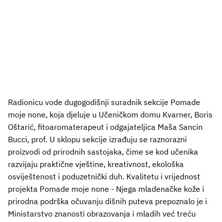
Radionicu vode dugogodišnji suradnik sekcije Pomade
moje none, koja djeluje u Učeničkom domu Kvarner, Boris
Oštarić, fitoaromaterapeut i odgajateljica Maša Sancin
Bucci, prof. U sklopu sekcije izrađuju se raznorazni
proizvodi od prirodnih sastojaka, čime se kod učenika
razvijaju praktične vještine, kreativnost, ekološka
osviještenost i poduzetnički duh. Kvalitetu i vrijednost
projekta Pomade moje none - Njega mladenačke kože i
prirodna podrška očuvanju dišnih puteva prepoznalo je i
Ministarstvo znanosti obrazovanja i mladih već treću