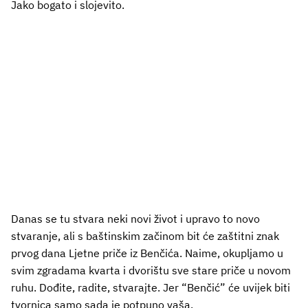
Jako bogato i slojevito.
Danas se tu stvara neki novi život i upravo to novo
stvaranje, ali s baštinskim začinom bit će zaštitni znak
prvog dana Ljetne priče iz Benčića. Naime, okupljamo u
svim zgradama kvarta i dvorištu sve stare priče u novom
ruhu. Dođite, radite, stvarajte. Jer “Benčić” će uvijek biti
tvornica samo sada je potpuno vaša.