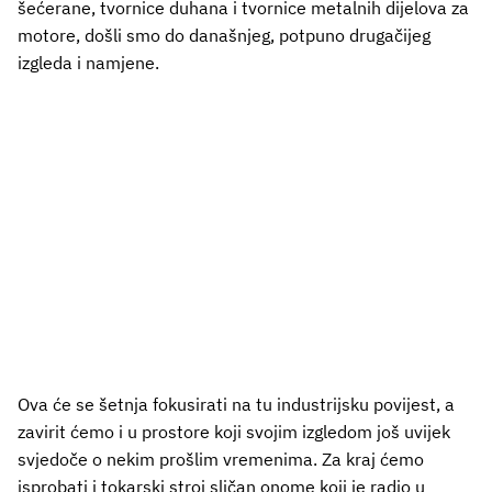
šećerane, tvornice duhana i tvornice metalnih dijelova za
motore, došli smo do današnjeg, potpuno drugačijeg
izgleda i namjene.
Ova će se šetnja fokusirati na tu industrijsku povijest, a
zavirit ćemo i u prostore koji svojim izgledom još uvijek
svjedoče o nekim prošlim vremenima. Za kraj ćemo
isprobati i tokarski stroj sličan onome koji je radio u