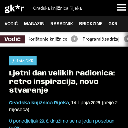
gk*r
Gradska knjižnica Rijeka
VODIČ
MAGAZIN
RASADNIK
BRICKZINE
GKR
+
Korištenje knjižnice
Programi&sadržaji
Vodič
Info GKR
Ljetni dan velikih radionica:
retro inspiracija, novo
stvaranje
Gradska knjižnica Rijeka
,
14. lipnja 2026.
(
prije 2
mjeseca
)
U ponedjeljak 29. 6. družimo se na jedan poseban