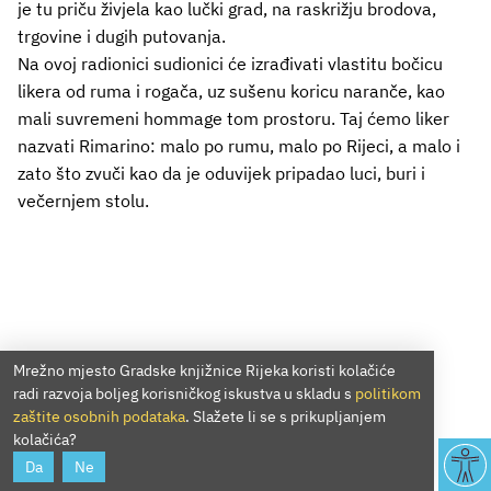
je tu priču živjela kao lučki grad, na raskrižju brodova,
trgovine i dugih putovanja.
Na ovoj radionici sudionici će izrađivati vlastitu bočicu
likera od ruma i rogača, uz sušenu koricu naranče, kao
mali suvremeni hommage tom prostoru. Taj ćemo liker
nazvati Rimarino: malo po rumu, malo po Rijeci, a malo i
zato što zvuči kao da je oduvijek pripadao luci, buri i
večernjem stolu.
Mrežno mjesto Gradske knjižnice Rijeka koristi kolačiće
radi razvoja boljeg korisničkog iskustva u skladu s
politikom
zaštite osobnih podataka
. Slažete li se s prikupljanjem
kolačića?
Da
Ne